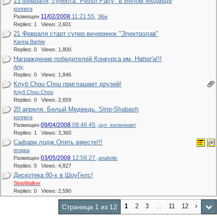
23 февраля, суббота."Fetish Party" в Белом Медведе
коллега
11/02/2008
11:21:55
Размещен
,
ЭБи
Replies: 1 Views: 2,601
21 Февраля старт супер вечеринок "Электролав"
Karina Barbie
Replies: 0 Views: 1,800
Награждение победителей Конкурса им. Hatter'a!!!
Arty
Replies: 0 Views: 1,846
Клуб Chou Chou приглашает друзей!
Клуб Chou Chou
Replies: 0 Views: 2,659
20 апреля. Белый Медведь. Strip-Shabash
коллега
09/04/2008
08:46:45
Размещен
,
цуп_космонавт
Replies: 1 Views: 3,360
Сафари лодж.Опять вместе!!!
егорка
03/05/2008
12:56:27
Размещен
,
anabolic
Replies: 5 Views: 4,827
Дискотека 80-х в ШоуГелс!
StripWalker
Replies: 0 Views: 2,590
1
2
3
…
11
12
Страница 1 из 12