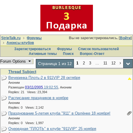
StripTalk.ru
Форумы
Вы не зарегистрировались. [
Войти
]
Анонсы клубов
Зарегистрироваться
Форумы
Список пользователей
Активные темы
Поиcк
Вопрос-Ответ
Forum Options
1
2
3
…
11
12
Страница 1 из 12
Thread Subject
Вечеринка Плоть-2 в 911VIP 28 октября
Аноним
03/11/2005
19:02:55
Размещен
,
Аноним
Replies: 21 Views: 23,394
Расписание праздников в ноябре
Аноним
Replies: 0 Views: 2,142
Празднование 5-летия клуба "911" в Орлёнке 18 ноября!
Аноним
Replies: 0 Views: 1,997
Очередная "ПЛОТЬ" в клубе "911VIP" 25 ноября