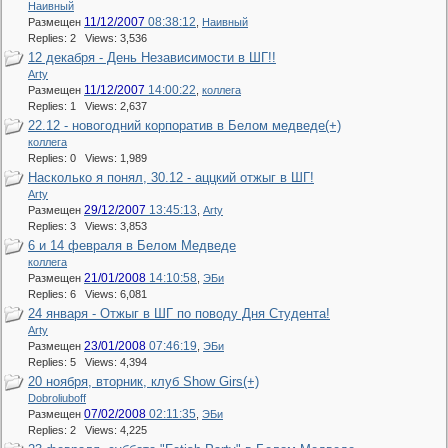
Наивный
11/12/2007
08:38:12
Размещен
,
Наивный
Replies: 2 Views: 3,536
12 декабря - День Независимости в ШГ!!
Arty
11/12/2007
14:00:22
Размещен
,
коллега
Replies: 1 Views: 2,637
22.12 - новогодний корпоратив в Белом медведе(+)
коллега
Replies: 0 Views: 1,989
Насколько я понял, 30.12 - аццкий отжыг в ШГ!
Arty
29/12/2007
13:45:13
Размещен
,
Arty
Replies: 3 Views: 3,853
6 и 14 февраля в Белом Медведе
коллега
21/01/2008
14:10:58
Размещен
,
ЭБи
Replies: 6 Views: 6,081
24 января - Отжыг в ШГ по поводу Дня Студента!
Arty
23/01/2008
07:46:19
Размещен
,
ЭБи
Replies: 5 Views: 4,394
20 ноября, вторник, клуб Show Girs(+)
Dobroliuboff
07/02/2008
02:11:35
Размещен
,
ЭБи
Replies: 2 Views: 4,225