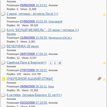
Аноним
05/06/2006
16:15:01
Размещен
,
Аноним
Replies: 6 Views: 11,898
2 июня, пятница - встреча Лета! (+)
Аноним
07/06/2006
10:02:49
Размещен
,
Dobroliuboff
Replies: 40 Views: 39,528
Клуб "БЕЛЫЙ МЕДВЕДЬ" - 23 июня / пятница (+)
Baralgin
21/06/2006
15:39:59
Размещен
,
Модератор КЛСиСт
Replies: 5 Views: 6,382
ВЕЧЕРИНКА 28 июля
Аноним
26/07/2006
17:06:10
Размещен
,
Аноним
Replies: 12 Views: 8,337
Самбука-Пати в Берлоге(+)
1
2
all
Аноним
27/07/2006
06:18:01
Размещен
,
Аноним
Replies: 105 Views: 124,790
ОЧЕРЕДНОЙ АЦЦКИЙ ОТЖЫГ
Аноним
26/08/2006
06:26:11
Размещен
,
Бяка
Replies: 26 Views: 22,359
6 октября, пятница-Берлоге 11 лет!(+)
Аноним
03/10/2006
07:19:06
Размещен
,
Аноним
Replies: 3 Views: 4,004