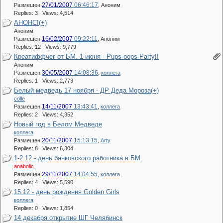
27/01/2007
06:46:17
Размещен
,
Аноним
Replies: 3 Views: 4,514
АНОНС!(+)
Аноним
16/02/2007
09:22:11
Размещен
,
Аноним
Replies: 12 Views: 9,779
Креатиффчег от БМ. 1 июня - Pups-oops-Party!!
Аноним
30/05/2007
14:08:36
Размещен
,
коллега
Replies: 1 Views: 2,773
Белый медведь 17 ноября - ДР Деда Мороза(+)
colle
14/11/2007
13:43:41
Размещен
,
коллега
Replies: 2 Views: 4,352
Новый год в Белом Медведе
коллега
20/11/2007
15:13:15
Размещен
,
Arty
Replies: 8 Views: 6,304
1-2.12 - день банковского работника в БМ
anabolic
29/11/2007
14:04:55
Размещен
,
коллега
Replies: 4 Views: 5,590
15.12 - день рождения Golden Girls
коллега
Replies: 0 Views: 1,854
14 декабря открытие ШГ Челябинск