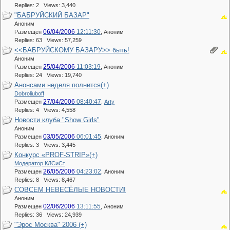
Replies: 2 Views: 3,440
"БАБРУЙСКИЙ БАЗАР"
Аноним
06/04/2006
12:11:30
Размещен
,
Аноним
Replies: 63 Views: 57,259
<<БАБРУЙСКОМУ БАЗАРУ>> быть!
Аноним
25/04/2006
11:03:19
Размещен
,
Аноним
Replies: 24 Views: 19,740
Анонсами неделя полнится(+)
Dobroliuboff
27/04/2006
08:40:47
Размещен
,
Arty
Replies: 4 Views: 4,558
Новости клуба "Show Girls"
Аноним
03/05/2006
06:01:45
Размещен
,
Аноним
Replies: 3 Views: 3,445
Конкурс «PROF-STRIP»(+)
Модератор КЛСиСт
26/05/2006
04:23:02
Размещен
,
Аноним
Replies: 8 Views: 8,467
СОВСЕМ НЕВЕСЁЛЫЕ НОВОСТИ!
Аноним
02/06/2006
13:11:55
Размещен
,
Аноним
Replies: 36 Views: 24,939
"Эрос Москва" 2006 (+)