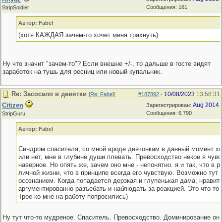
Сообщения: 161
StripSoldier
Автор: Fabel
(хотя КАЖДАЯ зачем-то хочет меня трахнуть)
Ну что значит "зачем-то"? Если внешне +/-, то дальше в госте видят
заработок на тушь для ресниц или новый купальник.
Re: Засосало в девятки
10/08/2023
13:58:31
[
Re: Fabel
]
#187892
-
Citizen
Aug 2014
Зарегистрирован:
Сообщения: 6,790
StripGuru
Автор: Fabel
Синдром спасителя, со мной вроде девчонкам в данный момент хо
или нет, мне в глубине души плевать. Превосходство некое я чув
наверное. Но опять же, зачем оно мне - непонятно. я и так, что в р
личной жизни, что в принципе всегда его чувствую. Возможно тут 
осознанием. Когда попадается дерзкая и глупенькая дама, нравит
аргументированно разъебать и наблюдать за реакцией. Это что-то 
Трое ко мне на работу попросились)
Ну тут что-то мудреное. Спаситель. Превосходство. Доминирование он