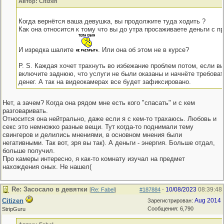
Автор: Citizen
Когда вернётся ваша девушка, вы продолжите туда ходить ?
Как она относится к тому что вы до утра просаживаете деньги с п
И изредка шалите
. Или она об этом не в курсе?
P. S. Каждая хочет трахнуть во избежание проблем потом, если вы
включите заднюю, что услуги не были оказаны и начнёте требоват
денег. А так на видеокамерах все будет зафиксировано.
Нет, а зачем? Когда она рядом мне есть кого "спасать" и с кем
разговаривать.
Относится она нейтрально, даже если я с кем-то трахаюсь. Любовь и
секс это немножко разные вещи. Тут когда-то поднимали тему
свингеров и делились мнениями, в основном мнения были
негативными. Так вот, зря вы так). А деньги - энергия. Больше отдал,
больше получил.
Про камеры интересно, я как-то комнату изучал на предмет
нахождения оных. Не нашел(
Re: Засосало в девятки
10/08/2023
08:39:48
[
Re: Fabel
]
#187884
-
Citizen
Aug 2014
Зарегистрирован:
Сообщения: 6,790
StripGuru