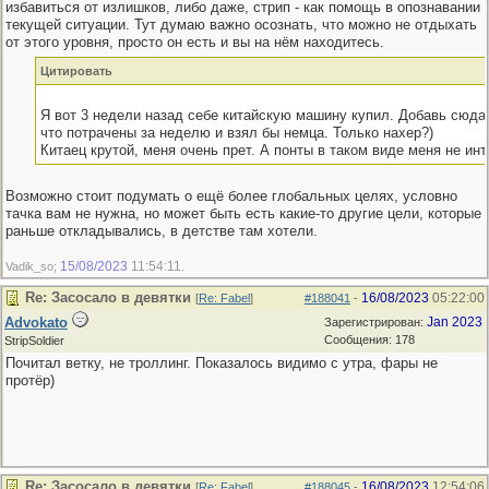
избавиться от излишков, либо даже, стрип - как помощь в опознавании
текущей ситуации. Тут думаю важно осознать, что можно не отдыхать
от этого уровня, просто он есть и вы на нём находитесь.
Цитировать
Я вот 3 недели назад себе китайскую машину купил. Добавь сюда
что потрачены за неделю и взял бы немца. Только нахер?)
Китаец крутой, меня очень прет. А понты в таком виде меня не ин
Возможно стоит подумать о ещё более глобальных целях, условно
тачка вам не нужна, но может быть есть какие-то другие цели, которые
раньше откладывались, в детстве там хотели.
15/08/2023
11:54:11
Vadik_so;
.
Re: Засосало в девятки
16/08/2023
05:22:00
[
Re: Fabel
]
#188041
-
Advokato
Jan 2023
Зарегистрирован:
Сообщения: 178
StripSoldier
Почитал ветку, не троллинг. Показалось видимо с утра, фары не
протёр)
Re: Засосало в девятки
16/08/2023
12:54:06
[
Re: Fabel
]
#188045
-