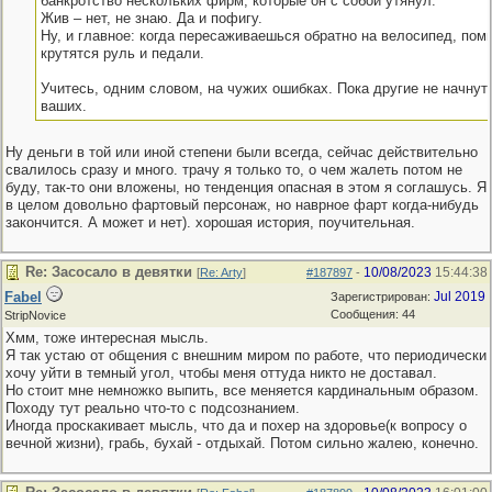
банкротство нескольких фирм, которые он с собой утянул.
Жив – нет, не знаю. Да и пофигу.
Ну, и главное: когда пересаживаешься обратно на велосипед, помн
крутятся руль и педали.
Учитесь, одним словом, на чужих ошибках. Пока другие не начнут
ваших.
Ну деньги в той или иной степени были всегда, сейчас действительно
свалилось сразу и много. трачу я только то, о чем жалеть потом не
буду, так-то они вложены, но тенденция опасная в этом я соглашусь. Я
в целом довольно фартовый персонаж, но наврное фарт когда-нибудь
закончится. А может и нет). хорошая история, поучительная.
Re: Засосало в девятки
10/08/2023
15:44:38
[
Re: Arty
]
#187897
-
Fabel
Jul 2019
Зарегистрирован:
Сообщения: 44
StripNovice
Хмм, тоже интересная мысль.
Я так устаю от общения с внешним миром по работе, что периодически
хочу уйти в темный угол, чтобы меня оттуда никто не доставал.
Но стоит мне немножко выпить, все меняется кардинальным образом.
Походу тут реально что-то с подсознанием.
Иногда проскакивает мысль, что да и похер на здоровье(к вопросу о
вечной жизни), грабь, бухай - отдыхай. Потом сильно жалею, конечно.