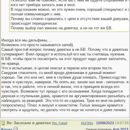
Психолог вам не поможет, если вы с ним не будете откровенны и ч
кого нет прибора залезть вам в мозг.
В подсознание можно, но это нужен очень хороший специалист и о
полная коммуникация с ним.
Почему вы словно сорвались с цепи в отсутствие вашей девушки,
происходит периодически.
Почему выбор пал именно на девятки, а не на тот же БВ.
Иногда все мы дельфины....
Возможно это просто называется запой).
Самый простой вопрос почему девятки а не БВ. Потому что в девятках
супермаркет. Взял продукт и используй его как ты считаешь нужным.
В БВ, чтобы просто посмотреть на этот продукт надо денег заплатить,
не нраица.
Что я испытываю, в целом описал в первом или втором посте.
Синдром спасителя, со мной вроде девчонкам в данный момент
хорошо. Так это или нет, мне в глубине души плевать. Превосходство
некое я чувствую, наверное. Но опять же, зачем оно мне - непонятно. я
и так, что в работе, что в личной жизни, что в принципе всегда его
чувствую. Возможно тут проще с его осознанием. Когда попадается
дерзкая и глупенькая дама, нравится ее аргументированно разъебать и
наблюдать за реакцией. Это что-то из садизма. Трое ко мне на работу
попросились). Плюс я визуал и кинестетик. Голых женщин нравится
смотреть и щщупать, но делать что-то еще не хочется и даже лениво.
Re: Засосало в девятки
10/08/2023
13:07:55
[
Re: Fabel
]
#187891
-
Knyaz
Aug 2023
Зарегистрирован: