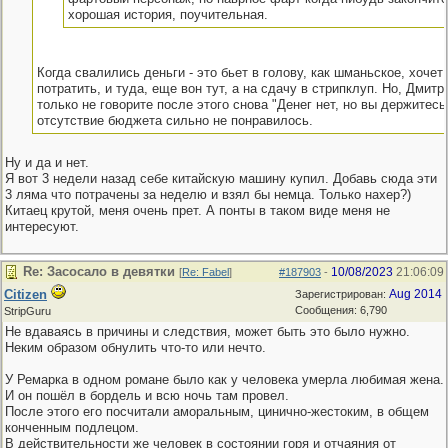
хорошая история, поучительная.
Когда свалились деньги - это бьет в голову, как шманьское, хочет 
потратить, и туда, еще вон тут, а на сдачу в стрипклуп. Но, Дмитр
только не говорите после этого снова "Денег нет, но вы держитесь
отсутствие бюджета сильно не понравилось.
Ну и да и нет.
Я вот 3 недели назад себе китайскую машину купил. Добавь сюда эти
3 ляма что потрачены за неделю и взял бы немца. Только нахер?)
Китаец крутой, меня очень прет. А понты в таком виде меня не
интересуют.
Re: Засосало в девятки
10/08/2023
21:06:09
[
Re: Fabel
]
#187903
-
Citizen
Aug 2014
Зарегистрирован:
Сообщения: 6,790
StripGuru
Не вдаваясь в причины и следствия, может быть это было нужно.
Неким образом обнулить что-то или нечто.
У Ремарка в одном романе было как у человека умерла любимая жена.
И он пошёл в бордель и всю ночь там провел.
После этого его посчитали аморальным, цинично-жестоким, в общем
конченным подлецом.
В действительности же человек в состоянии горя и отчаяния от