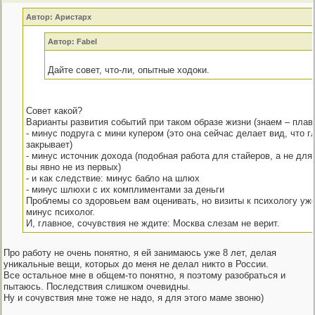
Автор: Аристарх
Автор: Fabel
Дайте совет, что-ли, опытные ходоки.
Совет какой?
Варианты развития событий при таком образе жизни (знаем – плав
- минус подруга с мини купером (это она сейчас делает вид, что г
закрывает)
- минус источник дохода (подобная работа для стайеров, а не для
вы явно не из первых)
- и как следствие: минус бабло на шлюх
- минус шлюхи с их комплиментами за деньги
Проблемы со здоровьем вам оценивать, но визиты к психологу уже
минус психолог.
И, главное, сочувствия не ждите: Москва слезам не верит.
Про работу не очень понятно, я ей занимаюсь уже 8 лет, делая
уникальные вещи, которых до меня не делал никто в России.
Все остальное мне в общем-то понятно, я поэтому разобраться и
пытаюсь. Последствия слишком очевидны.
Ну и сочувствия мне тоже не надо, я для этого маме звоню)