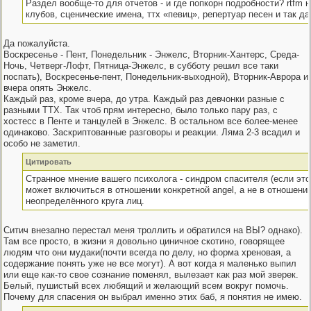
Раздел вообще-то для отчетов - и где попкорн подробности? rtfm 
клубов, сценические имена, ттх «певиц», репертуар песен и так д
Да пожалуйста.
Воскресенье - Пент, Понедельник - Энжелс, Вторник-Хантерс, Среда-
Ночь, Четверг-Лофт, Пятница-Энжелс, в субботу решил все таки
поспать), Воскресенье-пент, Понедельник-выходной), Вторник-Аврора и
вчера опять Энжелс.
Каждый раз, кроме вчера, до утра. Каждый раз девчонки разные с
разными ТТХ. Так чтоб прям интересно, было только пару раз, с
хостесс в Пенте и танцулей в Энжелс. В остальном все более-менее
одинаково. Заскриптованные разговоры и реакции. Ляма 2-3 всадил и
особо не заметил.
Цитировать
Странное мнение вашего психолога - синдром спасителя (если это 
может включиться в отношении конкретной angel, а не в отношени
неопределённого круга лиц.
Ситич внезапно перестал меня троллить и обратился на ВЫ? однако).
Там все просто, в жизни я довольно циничное скотино, говорящее
людям что они мудаки(почти всегда по делу, но форма хреновая, а
содержание понять уже не все могут). А вот когда я маленько выпил
или еще как-то свое сознание поменял, вылезает как раз мой зверек.
Белый, пушистый всех любящий и желающий всем вокруг помочь.
Почему для спасения он выбрал именно этих баб, я понятия не имею.