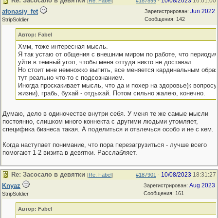
Re: Засосало в девятки
10/08/2023
16:01:00
[
Re: Fabel
]
#187899
-
afonasiy_fet
Jun 2022
Зарегистрирован:
Сообщения: 142
StripSoldier
Автор: Fabel
Хмм, тоже интересная мысль.
Я так устаю от общения с внешним миром по работе, что периодич
уйти в темный угол, чтобы меня оттуда никто не доставал.
Но стоит мне немножко выпить, все меняется кардинальным обра
тут реально что-то с подсознанием.
Иногда проскакивает мысль, что да и похер на здоровье(к вопросу
жизни), грабь, бухай - отдыхай. Потом сильно жалею, конечно.
Думаю, дело в одиночестве внутри себя. У меня те же самые мысли
постоянно, слишком много коннекта с другими людьми утомляет,
специфика бизнеса такая. А поделиться и отвлечься особо и не с кем.
Когда наступает понимание, что пора перезагрузиться - лучше всего
помогают 1-2 визита в девятки. Расслабляет.
Re: Засосало в девятки
10/08/2023
18:31:27
[
Re: Fabel
]
#187901
-
Knyaz
Aug 2023
Зарегистрирован:
Сообщения: 161
StripSoldier
Автор: Fabel