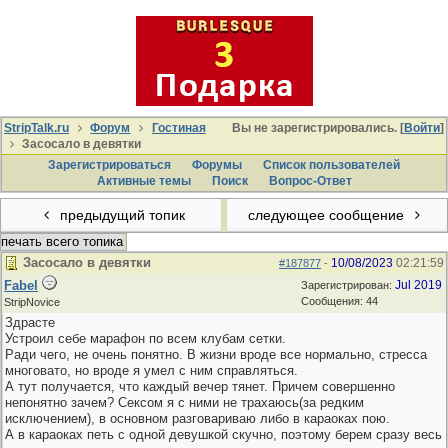
StripTalk.ru
Форум
Гостиная
Вы не зарегистрировались. [
Войти
]
Засосало в девятки
Зарегистрироваться
Форумы
Список пользователей
Активные темы
Поиcк
Вопрос-Ответ
предыдущий топик
следующее сообщение
печать всего топика
Засосало в девятки
10/08/2023
02:21:59
#187877
-
Fabel
Jul 2019
Зарегистрирован:
Сообщения: 44
StripNovice
Здрасте
Устроил себе марафон по всем клубам сетки.
Ради чего, не очень понятно. В жизни вроде все нормально, стресса
многовато, но вроде я умел с ним справляться.
А тут получается, что каждый вечер тянет. Причем совершенно
непонятно зачем? Сексом я с ними не трахаюсь(за редким
исключением), в основном разговариваю либо в караоках пою.
А в караоках петь с одной девушкой скучно, поэтому берем сразу весь