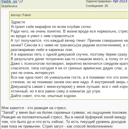
Vadik_so
Apr 2023
Зарегистрирован:
Сообщения: 26
StripNovice
Автор: Fabel
Здрасте
Устроил себе марафон по всем клубам сетки.
Ради чего, не очень понятно. В жизни вроде все нормально, стрес
но вроде я умел с ним справляться.
А тут получается, что каждый вечер тянет. Причем совершенно не
зачем? Сексом я с ними не трахаюсь(за редким исключением), в 
разговариваю либо в караоках пою.
А в караоках петь с одной девушкой скучно, поэтому берем сразу 
В результате денег потрачено как-то слишком много, а толку от эт
Даже с психологом поговорил, вероятно включился синдром крат
спасителя, типа сегодня я ее от грязных армянских дядек спас, а 
уже не очень интересует.
Все как одна поют об уникальном госте, а я понимаю что это але
степени, но не понимаю зачем оно мне надо. А внутренний зверь о
Девушка(та самая с мини-купером) у меня лучшая. все с ней хоро
отличный, но я все равно сижу в комнатах до утра.
Дайте совет, что-ли, опытные ходоки.
Мне кажется - это реакция на стресс.
"Запой" у меня был на более скромных суммах, но ощущение похожее.
Реакция на положительный стресс. Вы в некой буферной зоной между
тем, что было до и что есть сейчас. То есть текущий уровень доходов
вам пока не привычен. Стрип загул - как способ безболезненно