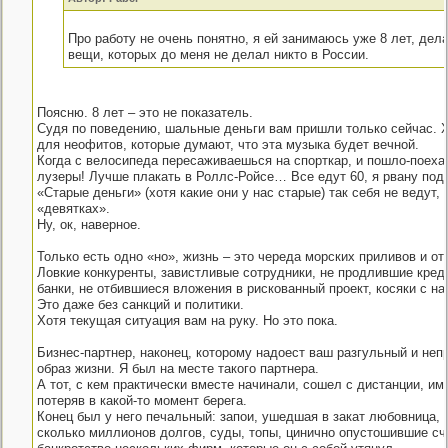
Про работу не очень понятно, я ей занимаюсь уже 8 лет, дел
вещи, которых до меня не делал никто в России.
Поясню. 8 лет – это не показатель.
Судя по поведению, шальные деньги вам пришли только сейчас. 
для неофитов, которые думают, что эта музыка будет вечной.
Когда с велосипеда пересаживаешься на спорткар, и пошло-поехал
лузеры! Лучше плакать в Роллс-Ройсе… Все едут 60, я рвану под 
«Старые деньги» (хотя какие они у нас старые) так себя не ведут, 
«девятках».
Ну, ок, наверное.
Только есть одно «но», жизнь – это череда морских приливов и от
Ловкие конкуренты, завистливые сотрудники, не продлившие кре
банки, не отбившиеся вложения в рискованный проект, косяки с нал
Это даже без санкций и политики.
Хотя текущая ситуация вам на руку. Но это пока.
Бизнес-партнер, наконец, которому надоест ваш разгульный и не
образ жизни. Я был на месте такого партнера.
А тот, с кем практически вместе начинали, сошел с дистанции, им
потеряв в какой-то момент берега.
Конец был у него печальный: запои, ушедшая в закат любовница,
сколько миллионов долгов, суды, топы, цинично опустошившие сч