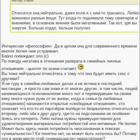
Автор: Fabel
Относится она нейтрально, даже если я с кем-то трахаюсь. Любовь
немножко разные вещи. Тут когда-то поднимали тему свингеров и
мнениями, в основном мнения были негативными. Так вот, зря вы та
энергия. Больше отдал, больше получил.
Интересная «философия». Да в целом она для современного времени
многих более чем устраивает.
Бабло побеждает зло (с)
По поводу негатива в отношении разврата в семейных личных
отношениях - цыплят по осени считают
Вы тоже нейтрально отнесётесь к тому что она будет иметь секс с
другими?
Я не гуру в семейно-любовных делах и не истина в последней
инстанции , я просто сам знаю и от многих других, в том числе, людей
занимающихся психоанализом много лет и перевидавших на своем
веку много чужих руин от их жизни, когда в семье (в любовных
отношениях) начинаются открытые «свободные отношения», это
означает что кто-то из партнёров вообще-то безразлично относиться ко
второму, либо оба к друг другу, где-то на подсознании не особенно
боясь его потерять. Либо он/она нужны преимущественно для
удовлетворения материальных потребностей или интимных. Не более.
Может быть здесь некая потребность неосознанная в поисках
«уникальности»? Ее понятно нет, но может быть хотелось бы? Потому
что в ином месте этой «уникальности» недостаточно?