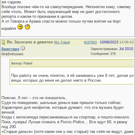
же садизм.
Вообще похоже чём-то на самоутверждение. Непонятно кому, самому
себе чтоль. Может быть окружающий мир не дает достаточного
репорта о каком-то признании в целом.
А от Геворга и Арама спасти можно только путем взятия на борт
корабля
Re: Засосало в девятки
10/08/2023
14:06:42
[
Re: Fabel
]
#187893
-
Аристарх
Jul 2010
Зарегистрирован:
Сообщения: 275
StripEnthusiast
Автор: Fabel
Про работу не очень понятно, я ей занимаюсь уже 8 лет, делая у
вещи, которых до меня не делал никто в России.
Поясню. 8 лет – это не показатель.
Судя по поведению, шальные деньги вам пришли только сейчас.
Характерно для неофитов, которые думают, что эта музыка будет
вечной.
Когда с велосипеда пересаживаешься на спорткар, и пошло-поехало.
Пока, лузеры! Лучше плакать в Роллс-Ройсе… Все едут 60, я рвану
под 200.
«Старые деньги» (хотя какие они у нас старые) так себя не ведут, даже