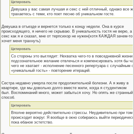
Цитировать
Девушка у вас самая лучшая и секс с ней отличный, однако все ж
трахаетесь с теми, кто поет песню об уникальном госте.
Девушка в отъезде и вернется только к концу недели. Она в курсе
происходящего, я ничего не скрываю. В уникальность гостя не верю, а
секс как я и сказал, мне от терпсихор не нужен(хотя КАЖДАЯ зачем-то
хочет меня трахнуть)
Цитировать
Со стороны это выглядит: Нехватка чего-то в повседневной жизни 
подсознательное желание отвлечься и компенсировать хотя бы ча
чего не хватает - исполнение песенного репертуара с случайным с
«уникальный гость» - повторение итераций.
Сестра недавно умерла после продолжительной болезни. А я живу в
квартире, где мы довольно долго вместе жили, когда я студентиком
был. Воспоминаний много, может забыться хочу. Но опять же странный
способ.
Цитировать
Вполне вероятно действительно стрессы. Неудивительно при том,
происходит вокруг. Я вообще в окно собираюсь выйти периодическ
пока ебаное эстетство.