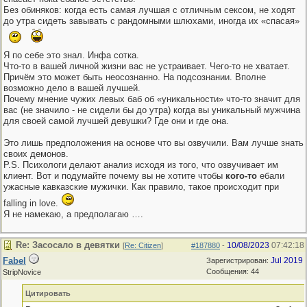
Без обиняков: когда есть самая лучшая с отличным сексом, не ходят
до утра сидеть завывать с рандомными шлюхами, иногда их «спасая»
Я по себе это знал. Инфа сотка.
Что-то в вашей личной жизни вас не устраивает. Чего-то не хватает.
Причём это может быть неосознанно. На подсознании. Вполне
возможно дело в вашей лучшей.
Почему мнение чужих левых баб об «уникальности» что-то значит для
вас (не значило - не сидели бы до утра) когда вы уникальный мужчина
для своей самой лучшей девушки? Где они и где она.
Это лишь предположения на основе что вы озвучили. Вам лучше знать
своих демонов.
P.S. Психологи делают анализ исходя из того, что озвучивает им
клиент. Вот и подумайте почему вы не хотите чтобы
кого-то
ебали
ужасные кавказские мужички. Как правило, такое происходит при
falling in love.
Я не намекаю, а предполагаю ….
Re: Засосало в девятки
10/08/2023
07:42:18
[
Re: Citizen
]
#187880
-
Fabel
Jul 2019
Зарегистрирован:
Сообщения: 44
StripNovice
Цитировать