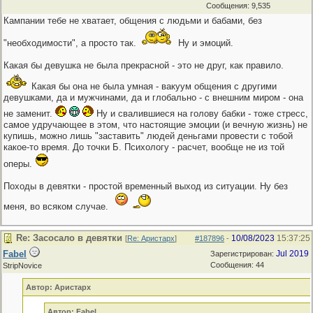
Сообщения: 9,535
Кампании тебе не хватает, общения с людьми и бабами, без
"необходимости", а просто так.
Ну и эмоций.
Какая бы девушка не была прекрасной - это не друг, как правило.
Какая бы она не была умная - вакуум общения с другими
девушками, да и мужчинами, да и глобально - с внешним миром - она
не заменит.
Ну и свалившиеся на голову бабки - тоже стресс,
самое удручающее в этом, что настоящие эмоции (и вечную жизнь) не
купишь, можно лишь "заставить" людей деньгами провести с тобой
какое-то время. До точки Б. Психологу - расчет, вообще не из той
оперы.
Походы в девятки - простой временный выход из ситуации. Ну без
меня, во всяком случае.
Re: Засосало в девятки
10/08/2023
15:37:25
[
Re: Аристарх
]
#187896
-
Fabel
Jul 2019
Зарегистрирован:
Сообщения: 44
StripNovice
Автор: Аристарх
Автор: Fabel