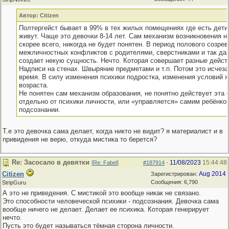
Автор: Citizen
Полтергейст бывает в 99% в тех жилых помещениях где есть дети
живут. Чаще это девочки 8-14 лет. Сам механизм возникновения н
скорее всего, никогда не будет понятен. В период полового созрев
межличностных конфликтов с родителями, сверстниками и так дал
создает некую сущность. Нечто. Которая совершает разные дейст
Надписи на стенах. Швыряние предметами и т.п. Потом это исчеза
время. В силу изменения психики подростка, изменения условий ж
возраста.
Не понятен сам механизм образования, не понятно действует эта
отдельно от психики личности, или «управляется» самим ребёнко
подсознании.
Т.е это девочка сама делает, когда никто не видит? я материалист и в
привидения не верю, откуда мистика то берется?
Re: Засосало в девятки
11/08/2023
15:44:48
[
Re: Fabel
]
#187914
-
Citizen
Aug 2014
Зарегистрирован:
Сообщения: 6,790
StripGuru
А это не приведения. С мистикой это вообще никак не связано.
Это способности человеческой психики - подсознания. Девочка сама
вообще ничего не делает. Делает ее психика. Которая генерирует
нечто.
Пусть это будет называться тёмная сторона личности.