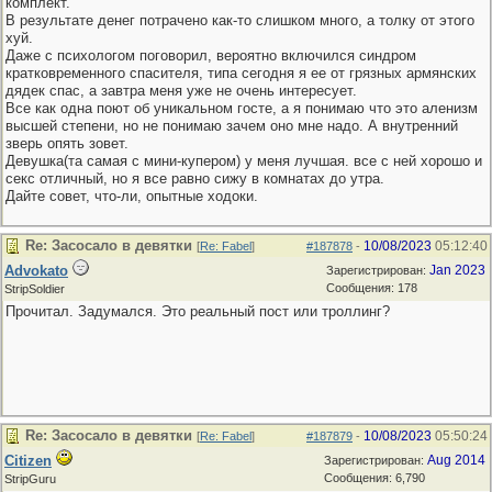
комплект.
В результате денег потрачено как-то слишком много, а толку от этого
хуй.
Даже с психологом поговорил, вероятно включился синдром
кратковременного спасителя, типа сегодня я ее от грязных армянских
дядек спас, а завтра меня уже не очень интересует.
Все как одна поют об уникальном госте, а я понимаю что это аленизм
высшей степени, но не понимаю зачем оно мне надо. А внутренний
зверь опять зовет.
Девушка(та самая с мини-купером) у меня лучшая. все с ней хорошо и
секс отличный, но я все равно сижу в комнатах до утра.
Дайте совет, что-ли, опытные ходоки.
Re: Засосало в девятки
10/08/2023
05:12:40
[
Re: Fabel
]
#187878
-
Advokato
Jan 2023
Зарегистрирован:
Сообщения: 178
StripSoldier
Прочитал. Задумался. Это реальный пост или троллинг?
Re: Засосало в девятки
10/08/2023
05:50:24
[
Re: Fabel
]
#187879
-
Citizen
Aug 2014
Зарегистрирован:
Сообщения: 6,790
StripGuru