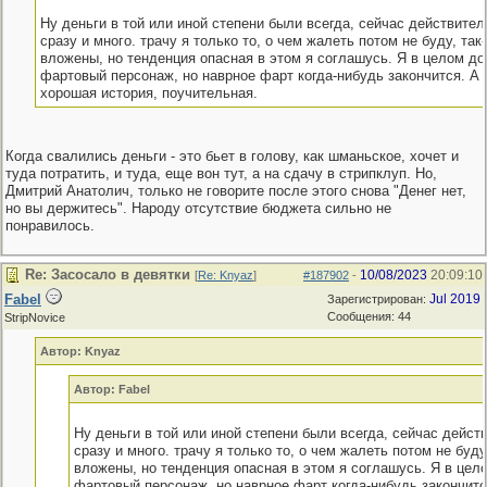
Ну деньги в той или иной степени были всегда, сейчас действите
сразу и много. трачу я только то, о чем жалеть потом не буду, так-
вложены, но тенденция опасная в этом я соглашусь. Я в целом д
фартовый персонаж, но наврное фарт когда-нибудь закончится. А м
хорошая история, поучительная.
Когда свалились деньги - это бьет в голову, как шманьское, хочет и
туда потратить, и туда, еще вон тут, а на сдачу в стрипклуп. Но,
Дмитрий Анатолич, только не говорите после этого снова "Денег нет,
но вы держитесь". Народу отсутствие бюджета сильно не
понравилось.
Re: Засосало в девятки
10/08/2023
20:09:10
[
Re: Knyaz
]
#187902
-
Fabel
Jul 2019
Зарегистрирован:
Сообщения: 44
StripNovice
Автор: Knyaz
Автор: Fabel
Ну деньги в той или иной степени были всегда, сейчас дейс
сразу и много. трачу я только то, о чем жалеть потом не буду,
вложены, но тенденция опасная в этом я соглашусь. Я в цел
фартовый персонаж, но наврное фарт когда-нибудь закончится