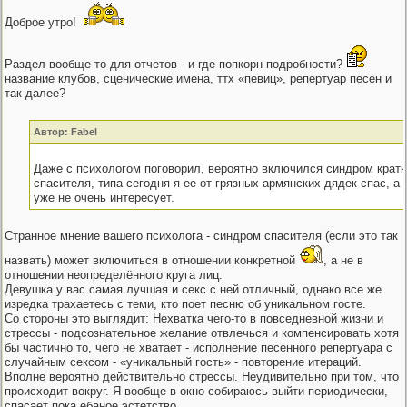
Доброе утро!
Раздел вообще-то для отчетов - и где
попкорн
подробности?
название клубов, сценические имена, ттх «певиц», репертуар песен и
так далее?
Автор: Fabel
Даже с психологом поговорил, вероятно включился синдром крат
спасителя, типа сегодня я ее от грязных армянских дядек спас, а 
уже не очень интересует.
Странное мнение вашего психолога - синдром спасителя (если это так
назвать) может включиться в отношении конкретной
, а не в
отношении неопределённого круга лиц.
Девушка у вас самая лучшая и секс с ней отличный, однако все же
изредка трахаетесь с теми, кто поет песню об уникальном госте.
Со стороны это выглядит: Нехватка чего-то в повседневной жизни и
стрессы - подсознательное желание отвлечься и компенсировать хотя
бы частично то, чего не хватает - исполнение песенного репертуара с
случайным сексом - «уникальный гость» - повторение итераций.
Вполне вероятно действительно стрессы. Неудивительно при том, что
происходит вокруг. Я вообще в окно собираюсь выйти периодически,
спасает пока ебаное эстетство.