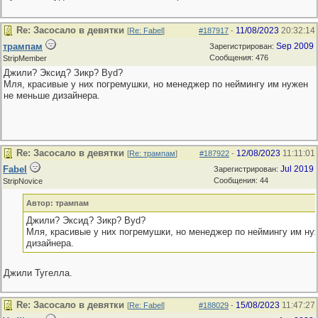
Re: Засосало в девятки
11/08/2023
20:32:14
[
Re: Fabel
]
#187917
-
трампам
Sep 2009
Зарегистрирован:
Сообщения: 476
StripMember
Джили? Эксид? Зикр? Byd?
Мля, красивые у них погремушки, но менеджер по неймингу им нужен
не меньше дизайнера.
Re: Засосало в девятки
12/08/2023
11:11:01
[
Re: трампам
]
#187922
-
Fabel
Jul 2019
Зарегистрирован:
Сообщения: 44
StripNovice
Автор: трампам
Джили? Эксид? Зикр? Byd?
Мля, красивые у них погремушки, но менеджер по неймингу им ну
дизайнера.
Джили Тугелла.
Re: Засосало в девятки
15/08/2023
11:47:27
[
Re: Fabel
]
#188029
-