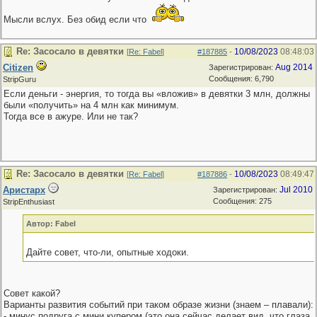
Мысли вслух. Без обид если что
Re: Засосало в девятки
10/08/2023
08:48:03
[
Re: Fabel
]
#187885
-
Citizen
Aug 2014
Зарегистрирован:
Сообщения: 6,790
StripGuru
Если деньги - энергия, то тогда вы «вложив» в девятки 3 млн, должны
были «получить» на 4 млн как минимум.
Тогда все в ажуре. Или не так?
Re: Засосало в девятки
10/08/2023
08:49:47
[
Re: Fabel
]
#187886
-
Аристарх
Jul 2010
Зарегистрирован:
Сообщения: 275
StripEnthusiast
Автор: Fabel
Дайте совет, что-ли, опытные ходоки.
Совет какой?
Варианты развития событий при таком образе жизни (знаем – плавали):
- минус подруга с мини купером (это она сейчас делает вид, что глаза