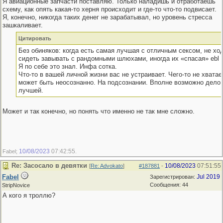
Я авиационные запчасти поставляю. Только наладишь и отработаешь
схему, как опять какая-то херня происходит и где-то что-то подвисает.
Я, конечно, никогда таких денег не зарабатывал, но уровень стресса
зашкаливает.
Цитировать
Без обиняков: когда есть самая лучшая с отличным сексом, не ход
сидеть завывать с рандомными шлюхами, иногда их «спасая» ebl
Я по себе это знал. Инфа сотка.
Что-то в вашей личной жизни вас не устраивает. Чего-то не хватае
может быть неосознанно. На подсознании. Вполне возможно дело
лучшей.
Может и так конечно, но понять что именно не так мне сложно.
10/08/2023
07:42:55
Fabel;
.
Re: Засосало в девятки
10/08/2023
07:51:55
[
Re: Advokato
]
#187881
-
Fabel
Jul 2019
Зарегистрирован:
Сообщения: 44
StripNovice
А кого я троллю?