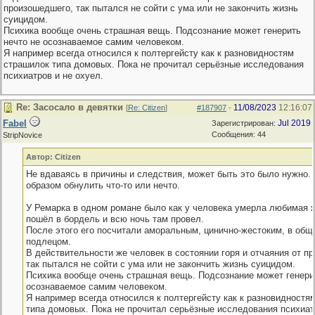
произошедшего, так пытался не сойти с ума или не закончить жизнь
суицидом.
Психика вообще очень страшная вещь. Подсознание может генерить
нечто не осознаваемое самим человеком.
Я например всегда относился к полтергейсту как к разновидностям
страшилок типа домовых. Пока не прочитал серьёзные исследования
психиатров и не охуел.
Re: Засосало в девятки
11/08/2023
12:16:07
[
Re: Citizen
]
#187907
-
Fabel
Jul 2019
Зарегистрирован:
Сообщения: 44
StripNovice
Автор: Citizen
Не вдаваясь в причины и следствия, может быть это было нужно.
образом обнулить что-то или нечто.
У Ремарка в одном романе было как у человека умерла любимая ж
пошёл в бордель и всю ночь там провел.
После этого его посчитали аморальным, цинично-жестоким, в об
подлецом.
В действительности же человек в состоянии горя и отчаяния от п
так пытался не сойти с ума или не закончить жизнь суицидом.
Психика вообще очень страшная вещь. Подсознание может генери
осознаваемое самим человеком.
Я например всегда относился к полтергейсту как к разновидностя
типа домовых. Пока не прочитал серьёзные исследования психиат