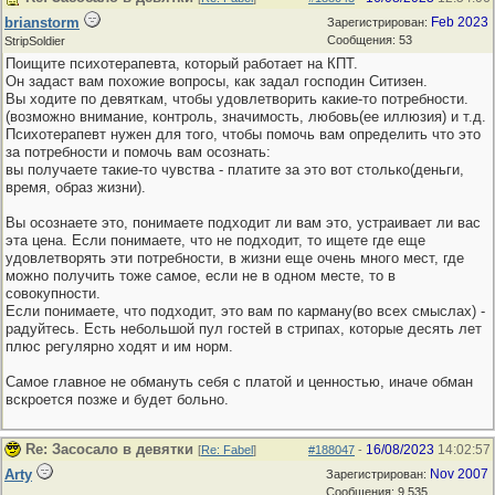
brianstorm
Feb 2023
Зарегистрирован:
Сообщения: 53
StripSoldier
Поищите психотерапевта, который работает на КПТ.
Он задаст вам похожие вопросы, как задал господин Ситизен.
Вы ходите по девяткам, чтобы удовлетворить какие-то потребности.
(возможно внимание, контроль, значимость, любовь(ее иллюзия) и т.д.
Психотерапевт нужен для того, чтобы помочь вам определить что это
за потребности и помочь вам осознать:
вы получаете такие-то чувства - платите за это вот столько(деньги,
время, образ жизни).
Вы осознаете это, понимаете подходит ли вам это, устраивает ли вас
эта цена. Если понимаете, что не подходит, то ищете где еще
удовлетворять эти потребности, в жизни еще очень много мест, где
можно получить тоже самое, если не в одном месте, то в
совокупности.
Если понимаете, что подходит, это вам по карману(во всех смыслах) -
радуйтесь. Есть небольшой пул гостей в стрипах, которые десять лет
плюс регулярно ходят и им норм.
Самое главное не обмануть себя с платой и ценностью, иначе обман
вскроется позже и будет больно.
Re: Засосало в девятки
16/08/2023
14:02:57
[
Re: Fabel
]
#188047
-
Arty
Nov 2007
Зарегистрирован:
Сообщения: 9,535