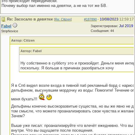
это происходит периодически.
Почему выбор пал именно на девятки, а не на тот же БВ.
Re: Засосало в девятки
10/08/2023
12:59:17
[
Re: Citizen
]
#187890
-
Fabel
Jul 2019
Зарегистрирован:
Сообщения: 44
StripNovice
Автор: Citizen
Автор: Fabel
Ну собственно в субботу это и произойдет. Деньги меня инте
поскольку. Я больше в причинах разобраться хочу
Я в Спб видел возле входа в пивной паб рекламный борд с нарис
дельфином, высунувшим мордочку из воды: Помогите! Течение оп
меня бухать!!!
Дельфины конечно высокоразвитые существа, но вы же явно не 
том смысле, что можете проанализировать свои чувства и желани
Зачем?
Выше уже писал: проанализируйте что влечёт ежедневно. Что вы
внутри. Что вы ощущаете после посещения.