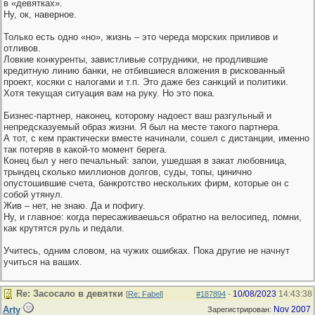
в «девятках».
Ну, ок, наверное.
Только есть одно «но», жизнь – это череда морских приливов и
отливов.
Ловкие конкуренты, завистливые сотрудники, не продлившие
кредитную линию банки, не отбившиеся вложения в рискованный
проект, косяки с налогами и т.п. Это даже без санкций и политики.
Хотя текущая ситуация вам на руку. Но это пока.
Бизнес-партнер, наконец, которому надоест ваш разгульный и
непредсказуемый образ жизни. Я был на месте такого партнера.
А тот, с кем практически вместе начинали, сошел с дистанции, именно
так потеряв в какой-то момент берега.
Конец был у него печальный: запои, ушедшая в закат любовница,
трындец сколько миллионов долгов, суды, топы, цинично
опустошившие счета, банкротство нескольких фирм, которые он с
собой утянул.
Жив – нет, не знаю. Да и пофигу.
Ну, и главное: когда пересаживаешься обратно на велосипед, помни,
как крутятся руль и педали.
Учитесь, одним словом, на чужих ошибках. Пока другие не начнут
учиться на ваших.
Re: Засосало в девятки
10/08/2023
14:43:38
[
Re: Fabel
]
#187894
-
Arty
Nov 2007
Зарегистрирован: