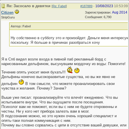
Re: Засосало в девятки
10/08/2023
10:53:09
[
Re: Fabel
]
#187889
-
Citizen
Aug 2014
Зарегистрирован:
Сообщения: 6,790
StripGuru
Автор: Fabel
Ну собственно в субботу это и произойдет. Деньги меня интересую
поскольку. Я больше в причинах разобраться хочу
Я в Спб видел возле входа в пивной паб рекламный борд с
нарисованным дельфином, высунувшим мордочку из воды: Помогите!
Течение опять уносит меня бухать!!!
Дельфины конечно высокоразвитые существа, но вы же явно не
дельфин
В том смысле, что можете проанализировать свои
чувства и желания. Почему? Зачем?
Выше уже писал: проанализируйте что влечёт ежедневно. Что вы
испытываете внутри. Что вы ощущаете после посещения.
Психолог вам не поможет, если вы с ним не будете откровенны и
честны. Ни у кого нет прибора залезть вам в мозг.
В подсознание можно, но это нужен очень хороший специалист и
опять-таки полная коммуникация с ним.
Почему вы словно сорвались с цепи в отсутствие вашей девушки, или