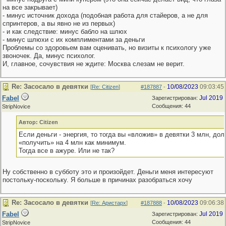
на все закрывает)
- минус источник дохода (подобная работа для стайеров, а не для
спринтеров, а вы явно не из первых)
- и как следствие: минус бабло на шлюх
- минус шлюхи с их комплиментами за деньги
Проблемы со здоровьем вам оценивать, но визиты к психологу уже
звоночек. Да, минус психолог.
И, главное, сочувствия не ждите: Москва слезам не верит.
Re: Засосало в девятки
10/08/2023
09:03:45
[
Re: Citizen
]
#187887
-
Fabel
Jul 2019
Зарегистрирован:
Сообщения: 44
StripNovice
Автор: Citizen
Если деньги - энергия, то тогда вы «вложив» в девятки 3 млн, до
«получить» на 4 млн как минимум.
Тогда все в ажуре. Или не так?
Ну собственно в субботу это и произойдет. Деньги меня интересуют
постольку-поскольку. Я больше в причинах разобраться хочу
Re: Засосало в девятки
10/08/2023
09:06:38
[
Re: Аристарх
]
#187888
-
Fabel
Jul 2019
Зарегистрирован:
Сообщения: 44
StripNovice