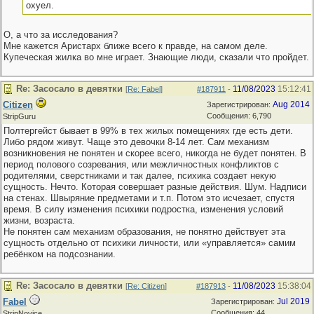
охуел.
О, а что за исследования?
Мне кажется Аристарх ближе всего к правде, на самом деле.
Купеческая жилка во мне играет. Знающие люди, сказали что пройдет.
Re: Засосало в девятки
11/08/2023
15:12:41
[
Re: Fabel
]
#187911
-
Citizen
Aug 2014
Зарегистрирован:
Сообщения: 6,790
StripGuru
Полтергейст бывает в 99% в тех жилых помещениях где есть дети.
Либо рядом живут. Чаще это девочки 8-14 лет. Сам механизм
возникновения не понятен и скорее всего, никогда не будет понятен. В
период полового созревания, или межличностных конфликтов с
родителями, сверстниками и так далее, психика создает некую
сущность. Нечто. Которая совершает разные действия. Шум. Надписи
на стенах. Швыряние предметами и т.п. Потом это исчезает, спустя
время. В силу изменения психики подростка, изменения условий
жизни, возраста.
Не понятен сам механизм образования, не понятно действует эта
сущность отдельно от психики личности, или «управляется» самим
ребёнком на подсознании.
Re: Засосало в девятки
11/08/2023
15:38:04
[
Re: Citizen
]
#187913
-
Fabel
Jul 2019
Зарегистрирован:
Сообщения: 44
StripNovice