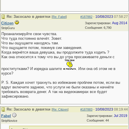
Re: Засосало в девятки
10/08/2023
07:58:27
[
Re: Fabel
]
#187882
-
Citizen
Aug 2014
Зарегистрирован:
Сообщения: 6,790
StripGuru
Проанализируйте свои чувства.
Что туда постоянно влечёт. Зовет.
Что вы ощущаете находясь там.
Что ощущаете потом, покинув сии заведения.
Когда вернётся ваша девушка, вы продолжите туда ходить ?
Как она относится к тому что вы до утра просаживаете деньги с
проститутками? И изредка шалите
. Или она об этом не в
курсе?
P. S. Каждая хочет трахнуть во избежание проблем потом, если вы
вдруг включите заднюю, что услуги не были оказаны и начнёте
требовать возврата денег. А так на видеокамерах все будет
зафиксировано.
Re: Засосало в девятки
10/08/2023
08:19:44
[
Re: Citizen
]
#187883
-
Fabel
Jul 2019
Зарегистрирован:
Сообщения: 44
StripNovice