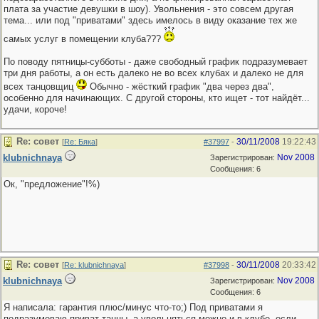
плата за участие девушки в шоу). Увольнения - это совсем другая
тема... или под "приватами" здесь имелось в виду оказание тех же
самых услуг в помещении клуба???
По поводу пятницы-субботы - даже свободный график подразумевает
три дня работы, а он есть далеко не во всех клубах и далеко не для
всех танцовщиц
Обычно - жёсткий график "два через два",
особенно для начинающих. С другой стороны, кто ищет - тот найдёт...
удачи, короче!
Re: совет
30/11/2008
19:22:43
[
Re: Бяка
]
#37997
-
klubnichnaya
Nov 2008
Зарегистрирован:
Сообщения: 6
Ок, "предложение"!%)
Re: совет
30/11/2008
20:33:42
[
Re: klubnichnaya
]
#37998
-
klubnichnaya
Nov 2008
Зарегистрирован:
Сообщения: 6
Я написала: гарантия плюс/минус что-то;) Под приватами я
подразумеваю приват-танцы, а увольняться можно и в клубе, если