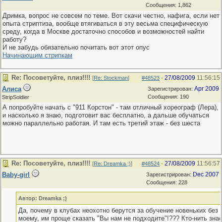
Сообщения: 1,862
Дримка, вопрос не совсем по теме. Вот скачи честно, нафига, если нет
опыта стриптиза, вообще втягиваться в эту весьма специфическую
среду, когда в Москве достаточно способов и возможностей найти
работу?
И не забудь обязательно почитать вот этот опус
Начинающим стрипкам
Re: Посоветуйте, плиз!!!!
27/08/2009
11:56:15
[
Re: Stockman
]
#48523
-
Алиса
Apr 2009
Зарегистрирован:
Сообщения: 190
StripSoldier
А попробуйте начать с "911 Корстон" - там отличный хореограф (Лера),
и насколько я знаю, подготовит вас бесплатно, а дальше обучаться
можно параллельно работая. И там есть третий этаж - без шеста
Re: Посоветуйте, плиз!!!!
27/08/2009
11:56:57
[
Re: Dreamka ;)
]
#48524
-
Baby-girl
Dec 2007
Зарегистрирован:
Сообщения: 228
Автор: Dreamka ;)
Да, почему в клубах неохотно берутся за обучение новеньких без 
моему, им проще сказать "Вы нам не подходите"!??? Кто-нить зна