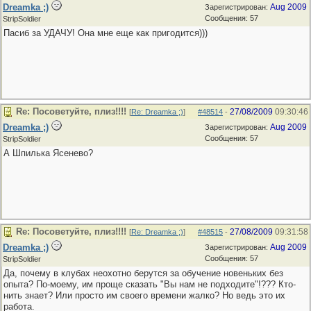
Dreamka ;)
Aug 2009
Зарегистрирован:
Сообщения: 57
StripSoldier
Пасиб за УДАЧУ! Она мне еще как пригодится)))
Re: Посоветуйте, плиз!!!!
27/08/2009
09:30:46
[
Re: Dreamka ;)
]
#48514
-
Dreamka ;)
Aug 2009
Зарегистрирован:
Сообщения: 57
StripSoldier
А Шпилька Ясенево?
Re: Посоветуйте, плиз!!!!
27/08/2009
09:31:58
[
Re: Dreamka ;)
]
#48515
-
Dreamka ;)
Aug 2009
Зарегистрирован:
Сообщения: 57
StripSoldier
Да, почему в клубах неохотно берутся за обучение новеньких без
опыта? По-моему, им проще сказать "Вы нам не подходите"!??? Кто-
нить знает? Или просто им своего времени жалко? Но ведь это их
работа.