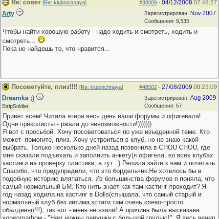
Re: совет
04/12/2008
07:48:27
[
Re: klubnichnaya
]
#38009
-
Arty
Nov 2007
Зарегистрирован:
Сообщения: 9,535
Чтобы найти хорошую работу - надо ходить и смотреть, ходить и
смотреть...
Пока не найдешь то, что нравится...
Посоветуйте, плиз!!!!
27/08/2009
08:23:09
[
Re: klubnichnaya
]
#48502
-
Dreamka ;)
Aug 2009
Зарегистрирован:
Сообщения: 57
StripSoldier
Привет всем! Читала вчера весь день ваши форумы и офигевала!
Одни приколисты - ржала до невозможности!)))))))
Я вот с просьбой. Хочу посоветоваться по уже изъеденной теме. Кто
может- помогите, плиз. Хочу устроиться в клуб, но не знаю какой
выбрать. Только несколько дней назад позвонила в CHOU CHOU, где
мне сказали подъехать и заполнить анкету(я офигела, во всех клубах
кастинги на проверку пластики, а тут...).Решила зайти к вам и почитать.
Спасибо, что предупредили, что это бордельчик.Не хотелось бы в
подобную историю вляпаться. Из большинства форумов я поняла, что
самый нормальный БМ. Кто-нить знает как там кастинг проходит? Я
год назад ходила на кастинг в Dolls(слышала, что самый старый и
нормальный клуб без интима,кстати там очень клево-просто
обалденно!!!), так вот - меня не взяли! А причина была высказана
хореографом - "Нам нужны девушки с большой грудью!". Я весь вечер