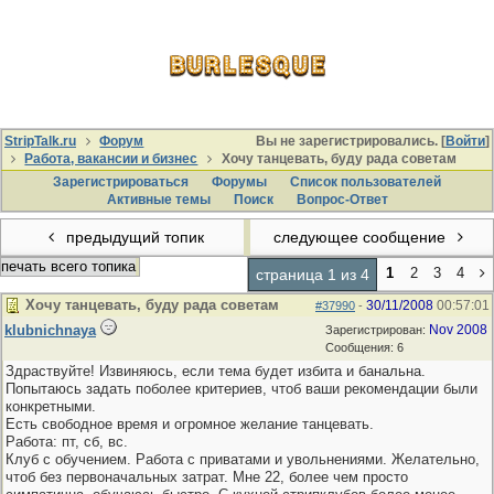
StripTalk.ru
Форум
Вы не зарегистрировались. [
Войти
]
Работа, вакансии и бизнес
Хочу танцевать, буду рада советам
Зарегистрироваться
Форумы
Список пользователей
Активные темы
Поиcк
Вопрос-Ответ
предыдущий топик
следующее сообщение
печать всего топика
1
2
3
4
страница 1 из 4
Хочу танцевать, буду рада советам
30/11/2008
00:57:01
#37990
-
klubnichnaya
Nov 2008
Зарегистрирован:
Сообщения: 6
Здраствуйте! Извиняюсь, если тема будет избита и банальна.
Попытаюсь задать поболее критериев, чтоб ваши рекомендации были
конкретными.
Есть свободное время и огромное желание танцевать.
Работа: пт, сб, вс.
Клуб с обучением. Работа с приватами и увольнениями. Желательно,
чтоб без первоначальных затрат. Мне 22, более чем просто