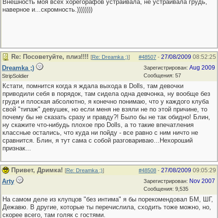
Внешность моя всех хорегорафов устраивала, не устраивала грудь,
наверное и...скромность.))))))))
Re: Посоветуйте, плиз!!!!
27/08/2009
08:52:25
[
Re: Dreamka ;)
]
#48507
-
Dreamka ;)
Aug 2009
Зарегистрирован:
Сообщения: 57
StripSoldier
Кстати, помнится когда я ждала выхода в Dolls, там девочки
приводили себя в порядок, там сидела одна девчонка, ну вообще без
груди и плоская абсолютно, я конечно понимаю, что у каждого клуба
свой "типаж" девушек, но если меня не взяли не по этой причине, то
почему бы не сказать сразу и правду?! Было бы не так обидно! Блин,
ну скажите что-нибудь плохое про Dolls, а то такие впечатления
классные остались, что куда ни пойду - все равно с ним ничто не
сравнится. Блин, я тут сама с собой разговариваю...Нехороший
признак...
Привет, Дримка!
27/08/2009
09:05:29
[
Re: Dreamka ;)
]
#48508
-
Arty
Nov 2007
Зарегистрирован:
Сообщения: 9,535
На самом деле из клупцов "без интима" я бы порекомендовал БМ, ШГ,
Дежавю. В другие, которые ты перечислила, сходить тоже можно, но,
скорее всего, там голяк с гостями.