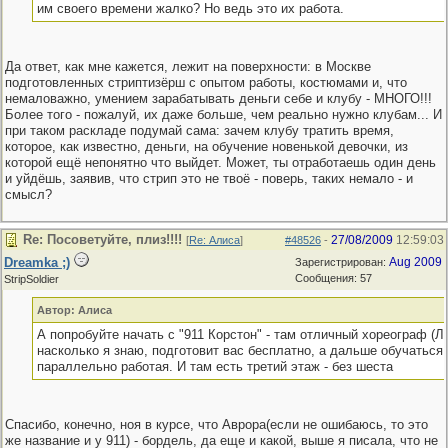
им своего времени жалко? Но ведь это их работа.
Да ответ, как мне кажется, лежит на поверхности: в Москве
подготовленных стриптизёрш с опытом работы, костюмами и, что
немаловажно, умением зарабатывать деньги себе и клубу - МНОГО!!!
Более того - пожалуй, их даже больше, чем реально нужно клубам... И
при таком раскладе подумай сама: зачем клубу тратить время,
которое, как известно, деньги, на обучение новенькой девочки, из
которой ещё непонятно что выйдет. Может, ты отработаешь один день
и уйдёшь, заявив, что стрип это не твоё - поверь, таких немало - и
смысл?
Re: Посоветуйте, плиз!!!!
27/08/2009
12:59:03
[
Re: Алиса
]
#48526
-
Dreamka ;)
Aug 2009
Зарегистрирован:
Сообщения: 57
StripSoldier
Автор: Алиса
А попробуйте начать с "911 Корстон" - там отличный хореограф (Ле
насколько я знаю, подготовит вас бесплатно, а дальше обучаться
параллельно работая. И там есть третий этаж - без шеста
Спасибо, конечно, ноя в курсе, что Аврора(если не ошибаюсь, то это
же название и у 911) - бордель, да еще и какой, выше я писала, что не