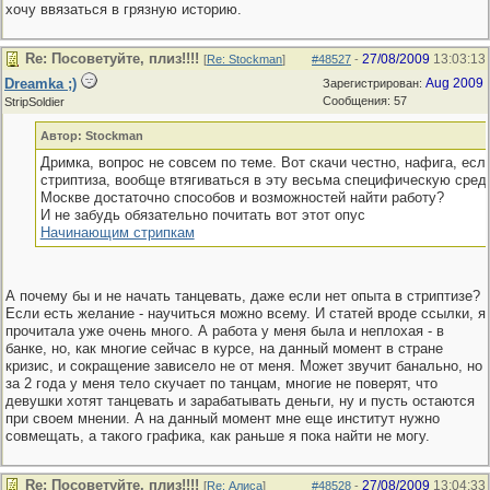
хочу ввязаться в грязную историю.
Re: Посоветуйте, плиз!!!!
27/08/2009
13:03:13
[
Re: Stockman
]
#48527
-
Dreamka ;)
Aug 2009
Зарегистрирован:
Сообщения: 57
StripSoldier
Автор: Stockman
Дримка, вопрос не совсем по теме. Вот скачи честно, нафига, есл
стриптиза, вообще втягиваться в эту весьма специфическую среду
Москве достаточно способов и возможностей найти работу?
И не забудь обязательно почитать вот этот опус
Начинающим стрипкам
А почему бы и не начать танцевать, даже если нет опыта в стриптизе?
Если есть желание - научиться можно всему. И статей вроде ссылки, я
прочитала уже очень много. А работа у меня была и неплохая - в
банке, но, как многие сейчас в курсе, на данный момент в стране
кризис, и сокращение зависело не от меня. Может звучит банально, но
за 2 года у меня тело скучает по танцам, многие не поверят, что
девушки хотят танцевать и зарабатывать деньги, ну и пусть остаются
при своем мнении. А на данный момент мне еще институт нужно
совмещать, а такого графика, как раньше я пока найти не могу.
Re: Посоветуйте, плиз!!!!
27/08/2009
13:04:33
[
Re: Алиса
]
#48528
-