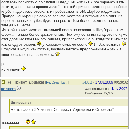
согласен полностью со словами дедушки Арти - Вы же зарабатывать
хотите, а не штаны просиживать? По этой причине имхо периферийные
клубы надо сразу отсекать и пробоваться в БМ/ШоуГерлс/Дежавю.
Правда, конкуренция сейчас весьма жесткая и устроиться в один из
перечисленных клубов будет непросто. Тем более, если нет опыта
танцев на шесте.
Из этой тройки имхо оптимальней всего попробовать ШоуГерлс - там
формат танцев более дискотченый. Поэтому если вы танцуете не хуже
стандартных клубных гоу-гошниц, привлекательно выглядите и можете
как следует отжечь
(в хорошем смысле ессно
) - Вас возьмут
Сходите в клуп, как гостья, воспользуйтесь предложением Арти - и
многое встанет на свои места
ps
ну и удачи
Re: Привет, Дримка!
27/08/2009
09:28:02
[
Re: Dreamka ;)
]
#48511
-
коллега
Nov 2007
Зарегистрирован:
Сообщения: 12,359
Цитировать:
А что насчет ЗАтмения, Соляриса, Адмирала и Стрекозы?
тоскааааа.....