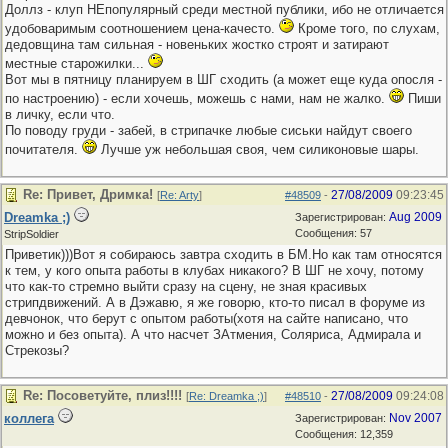
Доллз - клуп НЕпопулярный среди местной публики, ибо не отличается
удобоваримым соотношением цена-качесто.
Кроме того, по слухам,
дедовщина там сильная - новеньких жостко строят и затирают
местные старожилки...
Вот мы в пятницу планируем в ШГ сходить (а может еще куда опосля -
по настроению) - если хочешь, можешь с нами, нам не жалко.
Пиши
в личку, если что.
По поводу груди - забей, в стрипачке любые сиськи найдут своего
почитателя.
Лучше уж небольшая своя, чем силиконовые шары.
Re: Привет, Дримка!
27/08/2009
09:23:45
[
Re: Arty
]
#48509
-
Dreamka ;)
Aug 2009
Зарегистрирован:
Сообщения: 57
StripSoldier
Приветик)))Вот я собираюсь завтра сходить в БМ.Но как там относятся
к тем, у кого опыта работы в клубах никакого? В ШГ не хочу, потому
что как-то стремно выйти сразу на сцену, не зная красивых
стрипдвижений. А в Дэжавю, я же говорю, кто-то писал в форуме из
девчонок, что берут с опытом работы(хотя на сайте написано, что
можно и без опыта). А что насчет ЗАтмения, Соляриса, Адмирала и
Стрекозы?
Re: Посоветуйте, плиз!!!!
27/08/2009
09:24:08
[
Re: Dreamka ;)
]
#48510
-
коллега
Nov 2007
Зарегистрирован:
Сообщения: 12,359