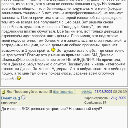
ревела, из-за того , что у меня не совсем большая грудь.Но больше
всего было обидно, что я бы никогда не подумала, что меня (которая
занималась танцами с 6 лет, хоть и непрофессионально), не возьмут
танцевать. Потом прочитала статью одной известной танцовщицы, о
том что не всегда все получается с 1-го раза.Вот решила снова
попробовать куда-нить и пошла в "Голодную Кошку", там мне
предложили платно обучаться. Все бы ничего, вот только девушки в
стрипклубы идут зарабатывать деньги. Я понимаю, что подготовки
моей недостаточно, тем более. что я занималась не стриппластикой, а
эстрадными танцами, но и с деньгами сейчас проблемы, даже нет
возможности 1 урок пройти.
Вот думаю есть клубы, где опыт точно
не требуется? Потому что у меня на примете были БМ, Дежавю,
Шпилька(Ясенево),Дивас и при этом НЕ БОРДЕЛИ!!!. Но прочитала,
что в Дежавю берут только с опытом.Посоветуйте, к каким категориям
относятся Дивас, Затмение, Адмирал. И кто-нибудь знает что-либо про
Кошку, а то мне там очень понравилось. Заранее всем огромное
спасибо
Re: Посоветуйте, плиз!!!!
27/08/2009
08:26:39
[
Re: Dreamka ;)
]
#48503
-
Dreamka ;)
Aug 2009
Зарегистрирован:
Сообщения: 57
StripSoldier
Да и еще в SOS реально устроиться? Нормальный клуб?