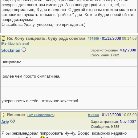
ресурсы для оного там имеюцца. А по поводу графика - пт, сб, вс -
вроде нормально, 3 дня в неделю. С другой стороны кажется мало кто
согласится пускать только в "рыбные" дни. Хотя и будни порой ой как
непредсказуемы...
Спасибо за Удачу, уверена, что пригодится:)
Re: Хочу танцевать, буду рада советам
01/12/2008
09:14:03
#37999
-
[
Re: klubnichnaya
]
Stockman
May 2008
Зарегистрирован:
Сообщения: 1,862
Цитировать:
.более чем просто симпатична.
уверенность в себе - отличное качество!
Re: совет
01/12/2008
10:05:00
[
Re: klubnichnaya
]
#38000
-
Arty
Nov 2007
Зарегистрирован:
Сообщения: 9,535
Я бы рекомендовал попробовать Чу-Чу, Бордо, возможно недавно