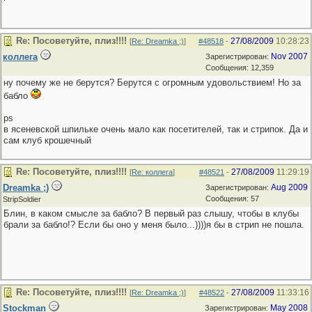
Re: Посоветуйте, плиз!!!!
27/08/2009
10:28:23
[
Re: Dreamka ;)
]
#48518
-
коллега
Nov 2007
Зарегистрирован:
Сообщения: 12,359
ну почему же не берутся? Берутся с огромным удовольствием! Но за
бабло
ps
в ясеневской шпильке очень мало как посетителей, так и стрипок. Да и
сам клуб крошечный
Re: Посоветуйте, плиз!!!!
27/08/2009
11:29:19
[
Re: коллега
]
#48521
-
Dreamka ;)
Aug 2009
Зарегистрирован:
Сообщения: 57
StripSoldier
Блин, в каком смысле за бабло? В первый раз слышу, чтобы в клубы
брали за бабло!? Если бы оно у меня было...))))я бы в стрип не пошла.
Re: Посоветуйте, плиз!!!!
27/08/2009
11:33:16
[
Re: Dreamka ;)
]
#48522
-
Stockman
May 2008
Зарегистрирован: