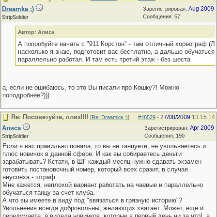
Dreamka ;)
Aug 2009
Зарегистрирован:
Сообщения: 57
StripSoldier
Автор: Алиса
А попробуйте начать с "911 Корстон" - там отличный хореограф (Ле
насколько я знаю, подготовит вас бесплатно, а дальше обучаться
параллельно работая. И там есть третий этаж - без шеста
а, если не ошибаюсь, то это Вы писали про Кошку?! Можно
поподробнее?)))
Re: Посоветуйте, плиз!!!!
27/08/2009
13:15:14
[
Re: Dreamka ;)
]
#48529
-
Алиса
Apr 2009
Зарегистрирован:
Сообщения: 190
StripSoldier
Если я вас правильно поняла, то вы не танцуете, не увольняетесь и
плюс новичок в данной сфере. И как вы собираетесь деньги
зарабатывать? Кстати, в ШГ каждый месяц нужно сдавать экзамен -
готовить постановочный номер, который всех сразит, в случае
неуспеха - штраф.
Мне кажется, неплохой вариант работать на чаевые и параллельно
обучаться танцу за счет клуба.
А что вы имеете в виду под "ввязаться в грязную историю"?
Увольнения всегда добровольны, желающих хватает. Может, еще и
передумаете, я видела новичков, которые в первый день ни за что!, а