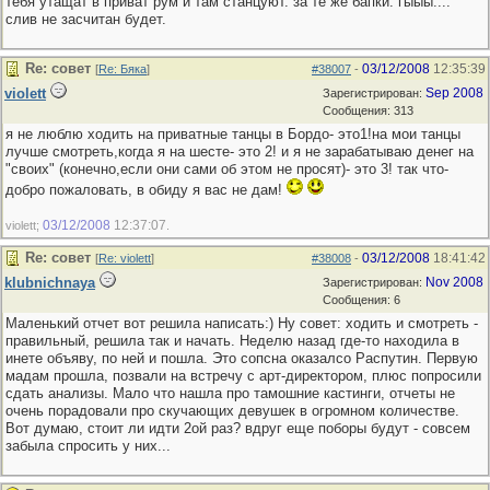
тебя утащат в приват рум и там станцуют. за те же бапки. гыыы....
слив не засчитан будет.
Re: совет
03/12/2008
12:35:39
[
Re: Бяка
]
#38007
-
violett
Sep 2008
Зарегистрирован:
Сообщения: 313
я не люблю ходить на приватные танцы в Бордо- это1!на мои танцы
лучше смотреть,когда я на шесте- это 2! и я не зарабатываю денег на
"своих" (конечно,если они сами об этом не просят)- это 3! так что-
добро пожаловать, в обиду я вас не дам!
03/12/2008
12:37:07
violett;
.
Re: совет
03/12/2008
18:41:42
[
Re: violett
]
#38008
-
klubnichnaya
Nov 2008
Зарегистрирован:
Сообщения: 6
Маленький отчет вот решила написать:) Ну совет: ходить и смотреть -
правильный, решила так и начать. Неделю назад где-то находила в
инете объяву, по ней и пошла. Это сопсна оказалсо Распутин. Первую
мадам прошла, позвали на встречу с арт-директором, плюс попросили
сдать анализы. Мало что нашла про тамошние кастинги, отчеты не
очень порадовали про скучающих девушек в огромном количестве.
Вот думаю, стоит ли идти 2ой раз? вдруг еще поборы будут - совсем
забыла спросить у них...