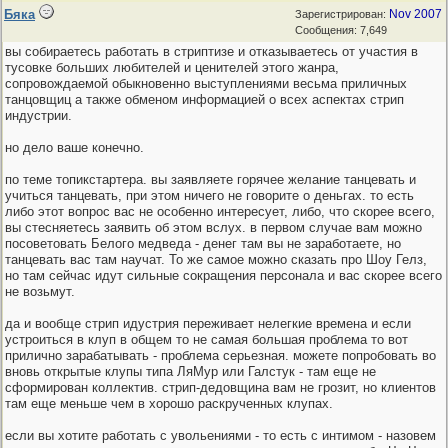
Бяка
Nov 2007
Зарегистрирован:
Сообщения: 7,649
вы собираетесь работать в стриптизе и отказываетесь от участия в
тусовке больших любителей и ценителей этого жанра,
сопровождаемой обыкновенно выступлениями весьма приличных
танцовщиц а также обменом информацией о всех аспектах стрип
индустрии.
но дело ваше конечно.
по теме топикстартера. вы заявляете горячее желание танцевать и
учиться танцевать, при этом ничего не говорите о деньгах. то есть
либо этот вопрос вас не особенно интересует, либо, что скорее всего,
вы стесняетесь заявить об этом вслух. в первом случае вам можно
посоветовать Белого медведа - денег там вы не заработаете, но
танцевать вас там научат. То же самое можно сказать про Шоу Гелз,
но там сейчас идут сильные сокращения персонала и вас скорее всего
не возьмут.
да и вообще стрип идустрия переживает нелегкие времена и если
устроиться в клуп в общем то не самая большая проблема то вот
прилично зарабатывать - проблема серьезная. можете попробовать во
вновь открытые клупы типа ЛяМур или Галстук - там еще не
сформирован коллектив. стрип-дедовщина вам не грозит, но клиентов
там еще меньше чем в хорошо раскрученных клупах.
если вы хотите работать с увольениями - то есть с интимом - назовем