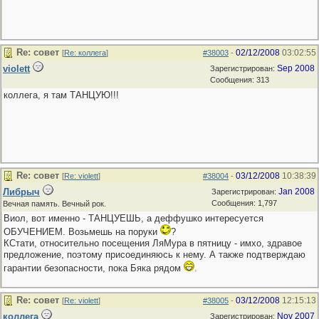
Re: совет
02/12/2008
03:02:55
[
Re: коллега
]
#38003
-
violett
Sep 2008
Зарегистрирован:
Сообщения: 313
коллега, я там ТАНЦУЮ!!!
Re: совет
03/12/2008
10:38:39
[
Re: violett
]
#38004
-
Либрыч
Jan 2008
Зарегистрирован:
Сообщения: 1,797
Вечная память. Вечный рок.
Виол, вот именно - ТАНЦУЕШЬ, а деффушко интересуется
ОБУЧЕНИЕМ. Возьмешь на поруки
?
КСтати, относительно посещения ЛяМура в пятницу - имхо, здравое
предложение, поэтому присоединяюсь к нему. А также подтверждаю
гарантии безопасности, пока Бяка рядом
.
Re: совет
03/12/2008
12:15:13
[
Re: violett
]
#38005
-
коллега
Nov 2007
Зарегистрирован: