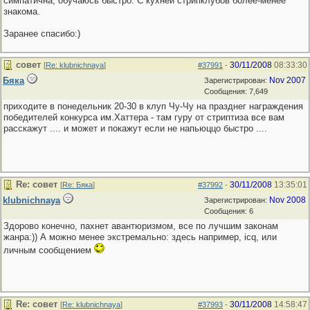
симпатична, обучаюсь быстро. С кухней стрипклубов более-менее
знакома.
Заранее спасибо:)
совет
30/11/2008
08:33:30
[
Re: klubnichnaya
]
#37991
-
Бяка
Nov 2007
Зарегистрирован:
Сообщения: 7,649
приходите в понедельник 20-30 в клуп Чу-Чу на празднег награждения
победителей конкурса им.Хаттера - там гуру от стриптиза все вам
расскажут .... и может и покажут если не напьюццо быстро ....
Re: совет
30/11/2008
13:35:01
[
Re: Бяка
]
#37992
-
klubnichnaya
Nov 2008
Зарегистрирован:
Сообщения: 6
Здорово конечно, пахнет авантюризмом, все по лучшим законам
жанра:)) А можно менее экстремально: здесь например, icq, или
личным сообщением
Re: совет
30/11/2008
14:58:47
[
Re: klubnichnaya
]
#37993
-