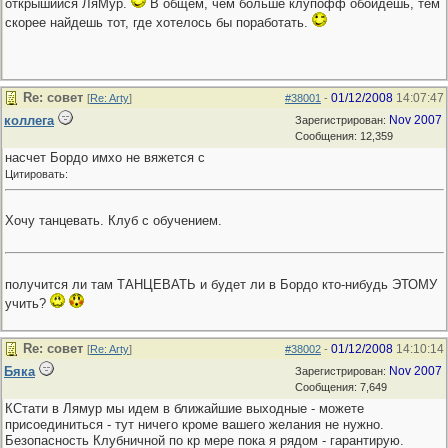
открышийся ЛяМур.
В общем, чем больше клупофф обойдешь, тем
скорее найдешь тот, где хотелось бы поработать.
Re: совет
01/12/2008
14:07:47
[
Re: Arty
]
#38001
-
коллега
Nov 2007
Зарегистрирован:
Сообщения: 12,359
насчет Бордо имхо не вяжется с
Цитировать:
Хочу танцевать. Клуб с обучением.
получится ли там ТАНЦЕВАТЬ и будет ли в Бордо кто-нибудь ЭТОМУ
учить?
Re: совет
01/12/2008
14:10:14
[
Re: Arty
]
#38002
-
Бяка
Nov 2007
Зарегистрирован:
Сообщения: 7,649
КСтати в Лямур мы идем в ближайшие выходные - можете
присоединиться - тут ничего кроме вашего желания не нужно.
Безопасность Клубничной по кр мере пока я рядом - гарантирую.