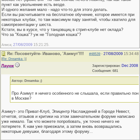
пункт как увольнение есть везде.
И одного желания мало - надо что-то для этого делать.
Если вы расчитываете на бесплатное обучение, которое имеется при
некоторых клубах, то там максимум пару занятий, чтобы хватило для
самопрезентации у шеста.
Кстати, вы в курсе, что у танцовщиц в стрип-клубе нет оклада?
Что за "Кошка"? уж не "Голодная кошка"?
27/08/2009
15:21:25
Алиса;
.
Re: Посоветуйте- Иваново, 'Азимут'!!!!
27/08/2009
15:34:48
#48539
-
[
Re: Dreamka ;)
]
Лаунж
Dec 2008
Зарегистрирован:
Сообщения: 681
Автор: Dreamka ;)
Про Азимут я ничего особенного не слышала, если правильно пони
в Москве?
Азимут- это Приват-Клуб, Эпицентр Наслаждений в Городе Невест,
отчетов, отзывов и критики на этом замечательном форуме написано
уже немало. Так что можете попробовать, уж точно ничего не
потеряете. К нам уже приезжали, а затем вновь возвращались
некоторые девушки, благодаря этому форуму...