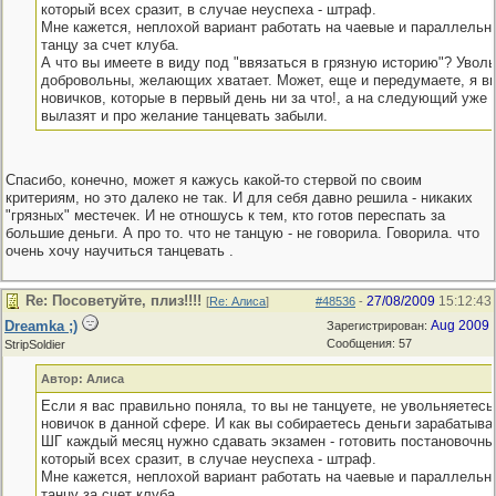
который всех сразит, в случае неуспеха - штраф.
Мне кажется, неплохой вариант работать на чаевые и параллельн
танцу за счет клуба.
А что вы имеете в виду под "ввязаться в грязную историю"? Увол
добровольны, желающих хватает. Может, еще и передумаете, я в
новичков, которые в первый день ни за что!, а на следующий уже 
вылазят и про желание танцевать забыли.
Спасибо, конечно, может я кажусь какой-то стервой по своим
критериям, но это далеко не так. И для себя давно решила - никаких
"грязных" местечек. И не отношусь к тем, кто готов переспать за
большие деньги. А про то. что не танцую - не говорила. Говорила. что
очень хочу научиться танцевать .
Re: Посоветуйте, плиз!!!!
27/08/2009
15:12:43
[
Re: Алиса
]
#48536
-
Dreamka ;)
Aug 2009
Зарегистрирован:
Сообщения: 57
StripSoldier
Автор: Алиса
Если я вас правильно поняла, то вы не танцуете, не увольняетесь
новичок в данной сфере. И как вы собираетесь деньги зарабатыват
ШГ каждый месяц нужно сдавать экзамен - готовить постановочны
который всех сразит, в случае неуспеха - штраф.
Мне кажется, неплохой вариант работать на чаевые и параллельн
танцу за счет клуба.