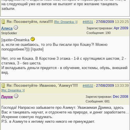
на следующий уже из випов не вылазят и про желание танцевать
забыли.
Re: Посоветуйте, плиз!!!!
27/08/2009
13:20:25
[
Re: Dreamka ;)
]
#48531
-
Алиса
Apr 2009
Зарегистрирован:
Сообщения: 190
StripSoldier
[quote=Dreamka
а, если не ошибаюсь, то это Вы писали про Кошку?! Можно
поподробнее?))) [/quote]
Нет, это не Кошка. В Корстоне 3 этажа - 1-й с крутящимся шестом, 2 -
статика, 3 - без шеста.
И вкладывать деньги придется - в обучение, костюмы, обувь, внешний
вид.
Re: Посоветуйте- Иваново, 'Азимут'!!!!
27/08/2009
13:33:39
#48532
-
[
Re: Dreamka ;)
]
Лаунж
Dec 2008
Зарегистрирован:
Сообщения: 681
Господа! Напрасно забываете про Азимут. Уважаемая Дримка, здесь
Вас и танцевать научат, и отдохнете на природе, и денег заработаете...
Искренне советую подумать.
Р.S. в Азимуте к интиму никто никого не принуждает.