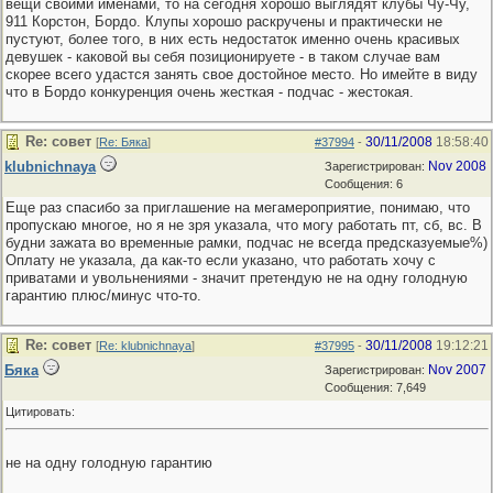
вещи своими именами, то на сегодня хорошо выглядят клубы Чу-Чу,
911 Корстон, Бордо. Клупы хорошо раскручены и практически не
пустуют, более того, в них есть недостаток именно очень красивых
девушек - каковой вы себя позиционируете - в таком случае вам
скорее всего удастся занять свое достойное место. Но имейте в виду
что в Бордо конкуренция очень жесткая - подчас - жестокая.
Re: совет
30/11/2008
18:58:40
[
Re: Бяка
]
#37994
-
klubnichnaya
Nov 2008
Зарегистрирован:
Сообщения: 6
Еще раз спасибо за приглашение на мегамероприятие, понимаю, что
пропускаю многое, но я не зря указала, что могу работать пт, сб, вс. В
будни зажата во временные рамки, подчас не всегда предсказуемые%)
Оплату не указала, да как-то если указано, что работать хочу с
приватами и увольнениями - значит претендую не на одну голодную
гарантию плюс/минус что-то.
Re: совет
30/11/2008
19:12:21
[
Re: klubnichnaya
]
#37995
-
Бяка
Nov 2007
Зарегистрирован:
Сообщения: 7,649
Цитировать:
не на одну голодную гарантию