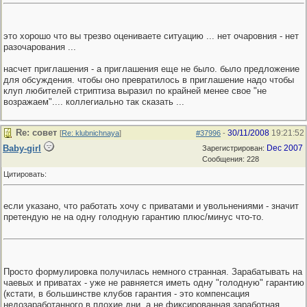
это хорошо что вы трезво оцениваете ситуацию ... нет очаровния - нет
разочарования ...
насчет приглашения - а приглашения еще не было. было предложение
для обсуждения. чтобы оно превратилось в приглашение надо чтобы
клуп любителей стриптиза выразил по крайней менее свое "не
возражаем".... коллегиально так сказать ...
Re: совет
30/11/2008
19:21:52
[
Re: klubnichnaya
]
#37996
-
Baby-girl
Dec 2007
Зарегистрирован:
Сообщения: 228
Цитировать:
если указано, что работать хочу с приватами и увольнениями - значит
претендую не на одну голодную гарантию плюс/минус что-то.
Просто формулировка получилась немного странная. Зарабатывать на
чаевых и приватах - уже не равняется иметь одну "голодную" гарантию
(кстати, в большинстве клубов гарантия - это компенсация
недозаработанного в плохие дни, а не фиксированная заработная