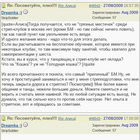
Re: Посоветуйте, плиз!!!!
27/08/2009
16:57:35
[
Re: Алиса
]
#48542
-
Dreamka ;)
Aug 2009
Зарегистрирован:
Сообщения: 57
StripSoldier
[quote=Алиса]Тогда получается, что не "грязных местечек" среди
стрип-клубов в москве нет (кроме БМ - но там сейчас нечего ловить),
так как такой пункт как увольнение есть везде.
И одного желания мало - надо что-то для этого делать.
Если вы расчитываете на бесплатное обучение, которое имеется при
некоторых клубах, то там максимум пару занятий, чтобы хватило для
самопрезентации у шеста.
Кстати, вы в курсе, что у танцовщиц в стрип-клубе нет оклада?
Что за "Кошка"? уж не "Голодная кошка"? [/quote
Из всего прочитанного я поняла, что самый "приличный" БМ.Ну, не
хочу я проституцией заниматься и нет у меня стрипподготовки, что мне
теперь закрыта дорога в стриптиз? Посмотрим)) Мне более важно
общение и танцы, нежели большие деньги. Можете смеяться и не
верить и считать меня наивной. Но из любой ситуации есть выход. Не
думала, что так сильно кого-то против себя настрою. Нет опыта в
стриптизе, вот и обращаюсь за советами.
Re: Посоветуйте, плиз!!!!
27/08/2009
17:00:00
[
Re: Алиса
]
#48543
-
Dreamka ;)
Aug 2009
Зарегистрирован:
Сообщения: 57
StripSoldier