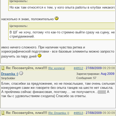
Цитировать:
Но как там относятся к тем, у кого опыта работы в клубах никакого
насколько я знаю, положительно
Цитировать:
В ШГ не хочу, потому что как-то стремно выйти сразу на сцену, не
стрипдвижений.
имхо ничего сложного. При наличии чувства ритма и
хореографической подготовки - все базовые элементы можно запросто
разучить за пару дней
Re: Посоветуйте, плиз!!!!
27/08/2009
09:29:08
[
Re: коллега
]
#48512
-
Dreamka ;)
Aug 2009
Зарегистрирован:
Сообщения: 57
StripSoldier
Блин, спасибки за предложение, но не понаслышке, там очень сильная
конкуренция сами же говорите без опыта танцев на шесте нет смысла.
А проблема сейчас финансовая, поэтому.... не получается...(((((((( А
так бы с удовольствием сходила) Спасибо за ответы.
Re: Посоветуйте, плиз!!!!
27/08/2009
09:30:09
[
Re: Dreamka ;)
]
#48513
-