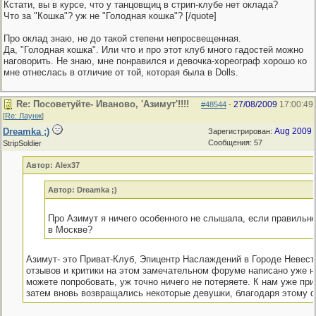
Кстати, вы в курсе, что у танцовщиц в стрип-клубе нет оклада?
Что за "Кошка"? уж не "Голодная кошка"? [/quote]
Про оклад знаю, не до такой степени непросвещенная.
Да, "Голодная кошка". Или что и про этот клуб много гадостей можно
наговорить. Не знаю, мне понравился и девочка-хореограф хорошо ко
мне отнеслась в отличие от той, которая была в Dolls.
Re: Посоветуйте- Иваново, 'Азимут'!!!!
27/08/2009
17:00:49
#48544
-
[
Re: Лаунж
]
Dreamka ;)
Aug 2009
Зарегистрирован:
Сообщения: 57
StripSoldier
Автор: Alex37
Автор: Dreamka ;)
Про Азимут я ничего особенного не слышала, если правильно
в Москве?
Азимут- это Приват-Клуб, Эпицентр Наслаждений в Городе Невест,
отзывов и критики на этом замечательном форуме написано уже н
можете попробовать, уж точно ничего не потеряете. К нам уже при
затем вновь возвращались некоторые девушки, благодаря этому ф