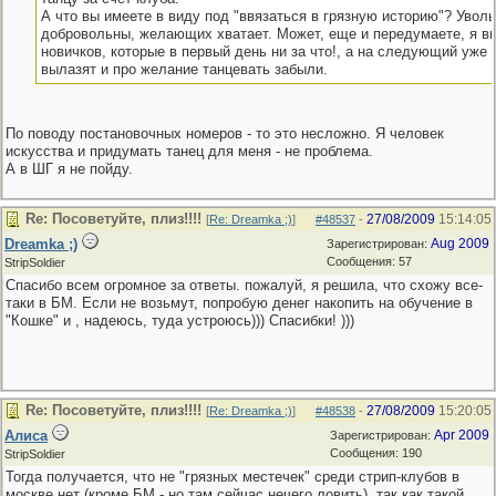
А что вы имеете в виду под "ввязаться в грязную историю"? Увол
добровольны, желающих хватает. Может, еще и передумаете, я в
новичков, которые в первый день ни за что!, а на следующий уже 
вылазят и про желание танцевать забыли.
По поводу постановочных номеров - то это несложно. Я человек
искусства и придумать танец для меня - не проблема.
А в ШГ я не пойду.
Re: Посоветуйте, плиз!!!!
27/08/2009
15:14:05
[
Re: Dreamka ;)
]
#48537
-
Dreamka ;)
Aug 2009
Зарегистрирован:
Сообщения: 57
StripSoldier
Спасибо всем огромное за ответы. пожалуй, я решила, что схожу все-
таки в БМ. Если не возьмут, попробую денег накопить на обучение в
"Кошке" и , надеюсь, туда устроюсь))) Спасибки! )))
Re: Посоветуйте, плиз!!!!
27/08/2009
15:20:05
[
Re: Dreamka ;)
]
#48538
-
Алиса
Apr 2009
Зарегистрирован:
Сообщения: 190
StripSoldier
Тогда получается, что не "грязных местечек" среди стрип-клубов в
москве нет (кроме БМ - но там сейчас нечего ловить), так как такой