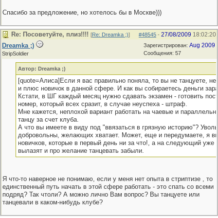
Спасибо за предложение, но хотелось бы в Москве)))
Re: Посоветуйте, плиз!!!!
27/08/2009
18:02:20
[
Re: Dreamka ;)
]
#48545
-
Dreamka ;)
Aug 2009
Зарегистрирован:
Сообщения: 57
StripSoldier
Автор: Dreamka ;)
[quote=Алиса]Если я вас правильно поняла, то вы не танцуете, не
и плюс новичок в данной сфере. И как вы собираетесь деньги зар
Кстати, в ШГ каждый месяц нужно сдавать экзамен - готовить пос
номер, который всех сразит, в случае неуспеха - штраф.
Мне кажется, неплохой вариант работать на чаевые и параллельн
танцу за счет клуба.
А что вы имеете в виду под "ввязаться в грязную историю"? Увол
добровольны, желающих хватает. Может, еще и передумаете, я в
новичков, которые в первый день ни за что!, а на следующий уже 
вылазят и про желание танцевать забыли.
Я что-то наверное не понимаю, если у меня нет опыта в стриптизе , то
единственный путь начать в этой сфере работать - это спать со всеми
подряд? Так чтоли? А можно лично Вам вопрос? Вы танцуете или
танцевали в каком-нибудь клубе?