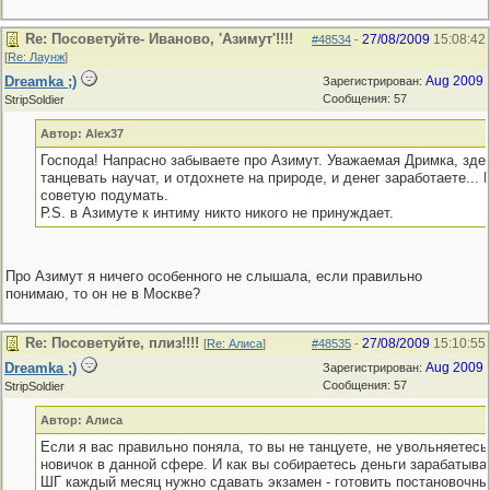
Re: Посоветуйте- Иваново, 'Азимут'!!!!
27/08/2009
15:08:42
#48534
-
[
Re: Лаунж
]
Dreamka ;)
Aug 2009
Зарегистрирован:
Сообщения: 57
StripSoldier
Автор: Alex37
Господа! Напрасно забываете про Азимут. Уважаемая Дримка, зде
танцевать научат, и отдохнете на природе, и денег заработаете...
советую подумать.
Р.S. в Азимуте к интиму никто никого не принуждает.
Про Азимут я ничего особенного не слышала, если правильно
понимаю, то он не в Москве?
Re: Посоветуйте, плиз!!!!
27/08/2009
15:10:55
[
Re: Алиса
]
#48535
-
Dreamka ;)
Aug 2009
Зарегистрирован:
Сообщения: 57
StripSoldier
Автор: Алиса
Если я вас правильно поняла, то вы не танцуете, не увольняетесь
новичок в данной сфере. И как вы собираетесь деньги зарабатыват
ШГ каждый месяц нужно сдавать экзамен - готовить постановочны