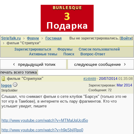
StripTalk.ru
Форум
Гостиная
Вы не зарегистрировались. [
Войти
]
фильм "Стрипухи"
Зарегистрироваться
Форумы
Список пользователей
Активные темы
Поиcк
Вопрос-Ответ
предыдущий топик
следующее сообщение
печать всего топика
фильм "Стрипухи"
20/07/2014
01:35:08
#148489
-
logos
Mar 2014
Зарегистрирован:
Сообщения: 72
StripSoldier
Слышал, что снимают фильм о сете клубов "Барсук" (только это не
тот ктр в Тамбове), в интернете есть пару фрагментов. Кто что
услышит увидит, пишите
http://www.youtube.com/watch?v=MTMaUqUcd5o
http://www.youtube.com/watch?v=h9eSbjIRpo0