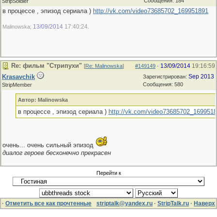
Сообщения: 184
StripSoldier
в процессе , эпизод сериала )
http://vk.com/video73685702_169951891
13/09/2014
17:40:24
Malinowska;
.
Re: фильм "Стрипухи"
13/09/2014
19:16:59
[
Re: Malinowska
]
#149149
-
Krasavchik
Sep 2013
Зарегистрирован:
Сообщения: 580
StripMember
Автор: Malinowska
в процессе , эпизод сериала )
http://vk.com/video73685702_169951
очень... очень сильный эпизод
диалог героев бесконечно прекрасен
Перейти к
·
Отметить все как прочтенные
striptalk@yandex.ru
·
StripTalk.ru
·
Наверх