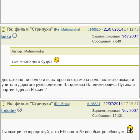
Re: фильм "Стрипухи"
21/07/2014
17:11:45
[
Re: Malinowska
]
#148516
-
Бяка
Nov 2007
Зарегистрирован:
Сообщения: 7,649
Автор: Malinowska
там много чего будет
достаточно ли полно и всесторонне отражена роль великого вождя и
учителя дорогого руководителя Владимира Владимировича Путина и
партии Единая Россия?
Re: фильм "Стрипухи"
22/07/2014
17:16:57
[
Re: Бяка
]
#148521
-
Lokator
Nov 2007
Зарегистрирован:
Сообщения: 12,131
Ты смотри не юродствуй, а то ЕРовая тебе всё быстро обоснует
.