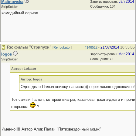
Malinowska
Jan 2014
Зарегистрирован:
Сообщения: 184
StripSoldier
комедийный сериал
Re: фильм "Стрипухи"
21/07/2014
10:55:05
[
Re: Lokator
]
#148512
-
logos
Mar 2014
Зарегистрирован:
Сообщения: 72
StripSoldier
Автор: Lokator
Автор: logos
Одно дело Палыч книжку написал))) нерекламно однозначно!!! 
Тот самый Палыч, который виагры, казановы, джаги-джаги и прочи
открывал
?
Именно!!!! Автор Алик Палач "Пятизвездочный бомж"