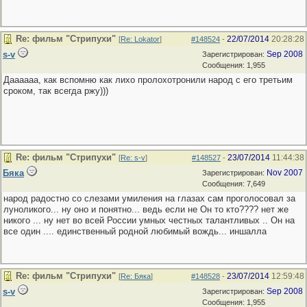
Re: фильм "Стрипухи"
22/07/2014
20:28:28
[
Re: Lokator
]
#148524
-
s-v
Sep 2008
Зарегистрирован:
Сообщения: 1,955
Даааааа, как вспомню как лихо пролохотронили народ с его третьим
сроком, так всегда ржу)))
Re: фильм "Стрипухи"
23/07/2014
11:44:38
[
Re: s-v
]
#148527
-
Бяка
Nov 2007
Зарегистрирован:
Сообщения: 7,649
народ радостно со слезами умиления на глазах сам проголосовал за
луноликого... ну оно и понятно... ведь если не Он то кто???? нет же
никого ... ну нет во всей России умных честных талантливых .. Он на
все один .... единственный родной любимый вождь... иншалла
Re: фильм "Стрипухи"
23/07/2014
12:59:48
[
Re: Бяка
]
#148528
-
s-v
Sep 2008
Зарегистрирован:
Сообщения: 1,955