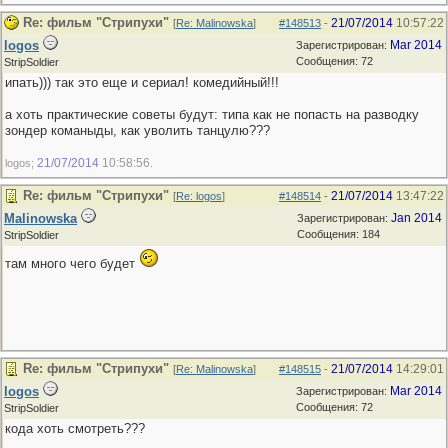
Re: фильм "Стрипухи"
21/07/2014
10:57:22
[
Re: Malinowska
]
#148513
-
logos
Mar 2014
Зарегистрирован:
Сообщения: 72
StripSoldier
ипать))) так это еще и сериал! комедийный!!!
а хоть практические советы будут: типа как не попасть на разводку
зондер команыды, как уволить танцулю???
21/07/2014
10:58:56
logos;
.
Re: фильм "Стрипухи"
21/07/2014
13:47:22
[
Re: logos
]
#148514
-
Malinowska
Jan 2014
Зарегистрирован:
Сообщения: 184
StripSoldier
там много чего будет
Re: фильм "Стрипухи"
21/07/2014
14:29:01
[
Re: Malinowska
]
#148515
-
logos
Mar 2014
Зарегистрирован:
Сообщения: 72
StripSoldier
кода хоть смотреть???