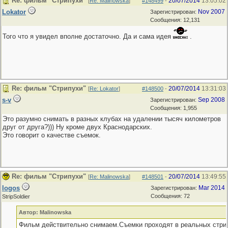
Re: фильм "Стрипухи"
20/07/2014
13:05:02
[
Re: Malinowska
]
#148499
-
Lokator
Nov 2007
Зарегистрирован:
Сообщения: 12,131
Того что я увидел вполне достаточно. Да и сама идея
.
Re: фильм "Стрипухи"
20/07/2014
13:31:03
[
Re: Lokator
]
#148500
-
s-v
Sep 2008
Зарегистрирован:
Сообщения: 1,955
Это разумно снимать в разных клубах на удалении тысяч километров
друг от друга?))) Ну кроме двух Краснодарских.
Это говорит о качестве съемок.
Re: фильм "Стрипухи"
20/07/2014
13:49:55
[
Re: Malinowska
]
#148501
-
logos
Mar 2014
Зарегистрирован:
Сообщения: 72
StripSoldier
Автор: Malinowska
Фильм действительно снимаем.Съемки проходят в реальных стрип