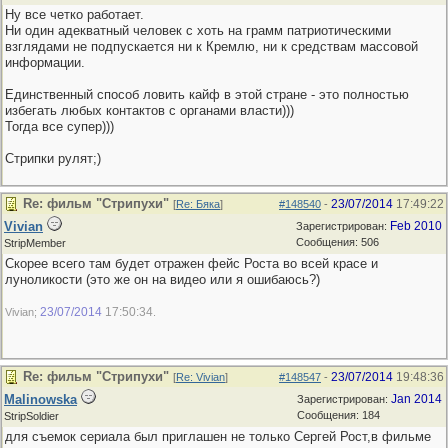
Ну все четко работает.
Ни один адекватный человек с хоть на грамм патриотическими
взглядами не подпускается ни к Кремлю, ни к средствам массовой
информации.
Единственный способ ловить кайф в этой стране - это полностью
избегать любых контактов с органами власти)))
Тогда все супер)))
Стрипки рулят;)
Re: фильм "Стрипухи"
23/07/2014
17:49:22
[
Re: Бяка
]
#148540
-
Vivian
Feb 2010
Зарегистрирован:
Сообщения: 506
StripMember
Скорее всего там будет отражен фейс Роста во всей красе и
луноликости (это же он на видео или я ошибаюсь?)
23/07/2014
17:50:34
Vivian;
.
Re: фильм "Стрипухи"
23/07/2014
19:48:36
[
Re: Vivian
]
#148547
-
Malinowska
Jan 2014
Зарегистрирован:
Сообщения: 184
StripSoldier
для съемок сериала был приглашен не только Сергей Рост,в фильме