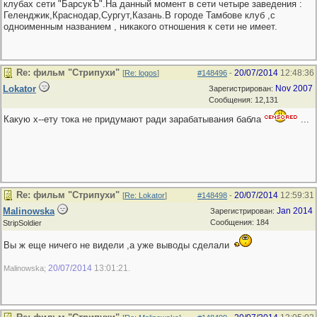
клубах сети "БарсукЪ".На данный момент в сети четыре заведения :
Геленджик,Краснодар,Сургут,Казань.В городе Тамбове клуб ,с
одноименным названием , никакого отношения к сети не имеет.
Re: фильм "Стрипухи"
20/07/2014
12:48:36
[
Re: logos
]
#148496
-
Lokator
Nov 2007
Зарегистрирован:
Сообщения: 12,131
Какую х--ету тока не придумают ради зарабатывания бабла
...
Re: фильм "Стрипухи"
20/07/2014
12:59:31
[
Re: Lokator
]
#148498
-
Malinowska
Jan 2014
Зарегистрирован:
Сообщения: 184
StripSoldier
Вы ж еще ничего не видели ,а уже выводы сделали
20/07/2014
13:01:21
Malinowska;
.