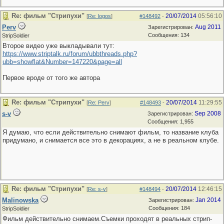
Re: фильм "Стрипухи"
20/07/2014
05:56:10
[
Re: logos
]
#148492
-
Perv
Aug 2011
Зарегистрирован:
Сообщения: 134
StripSoldier
Второе видео уже выкладывали тут:
https://www.striptalk.ru/forum/ubbthreads.php?
ubb=showflat&Number=147220&page=all
Первое вроде от того же автора
Re: фильм "Стрипухи"
20/07/2014
11:29:55
[
Re: Perv
]
#148493
-
s-v
Sep 2008
Зарегистрирован:
Сообщения: 1,955
Я думаю, что если действительно снимают фильм, то название клуба
придумано, и снимается все это в декорациях, а не в реальном клубе.
Re: фильм "Стрипухи"
20/07/2014
12:46:15
[
Re: s-v
]
#148494
-
Malinowska
Jan 2014
Зарегистрирован:
Сообщения: 184
StripSoldier
Фильм действительно снимаем.Съемки проходят в реальных стрип-