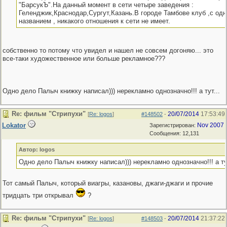
"БарсукЪ".На данный момент в сети четыре заведения :
Геленджик,Краснодар,Сургут,Казань.В городе Тамбове клуб ,с од
названием , никакого отношения к сети не имеет.
собственно то потому что увидел и нашел не совсем догоняю... это
все-таки художественное или больше рекламное???
Одно дело Палыч книжку написал))) нерекламно однозначно!!! а тут...
Re: фильм "Стрипухи"
20/07/2014
17:53:49
[
Re: logos
]
#148502
-
Lokator
Nov 2007
Зарегистрирован:
Сообщения: 12,131
Автор: logos
Одно дело Палыч книжку написал))) нерекламно однозначно!!! а тут
Тот самый Палыч, который виагры, казановы, джаги-джаги и прочие
тридцать три открывал
?
Re: фильм "Стрипухи"
20/07/2014
21:37:22
[
Re: logos
]
#148503
-