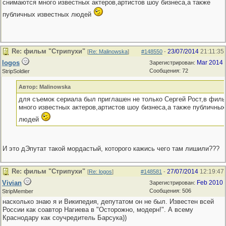
снимаются много известных актеров,артистов шоу бизнеса,а также
публичных известных людей
Re: фильм "Стрипухи"
23/07/2014
21:11:35
[
Re: Malinowska
]
#148550
-
logos
Mar 2014
Зарегистрирован:
Сообщения: 72
StripSoldier
Автор: Malinowska
для съемок сериала был приглашен не только Сергей Рост,в фил
много известных актеров,артистов шоу бизнеса,а также публичных
людей
И это дЭпутат такой мордастый, которого кажись чего там лишили???
Re: фильм "Стрипухи"
27/07/2014
12:19:47
[
Re: logos
]
#148581
-
Vivian
Feb 2010
Зарегистрирован:
Сообщения: 506
StripMember
насколько знаю я и Википедия, депутатом он не был. Известен всей
России как соавтор Нагиева в "Осторожно, модерн!". А всему
Краснодару как соучредитель Барсука))