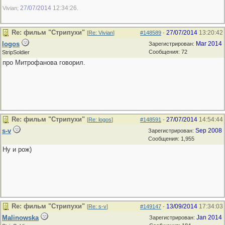
27/07/2014
12:34:26
Vivian;
.
Re: фильм "Стрипухи"
27/07/2014
13:20:42
[
Re: Vivian
]
#148589
-
logos
Mar 2014
Зарегистрирован:
Сообщения: 72
StripSoldier
про Митрофанова говорил.
Re: фильм "Стрипухи"
27/07/2014
14:54:44
[
Re: logos
]
#148591
-
s-v
Sep 2008
Зарегистрирован:
Сообщения: 1,955
Ну и рож)
Re: фильм "Стрипухи"
13/09/2014
17:34:03
[
Re: s-v
]
#149147
-
Malinowska
Jan 2014
Зарегистрирован: