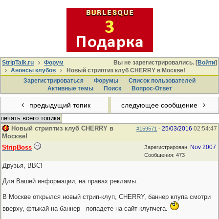
StripTalk.ru
Форум
Вы не зарегистрировались. [
Войти
]
Анонсы клубов
Новый стриптиз клуб CHERRY в Москве!
Зарегистрироваться
Форумы
Список пользователей
Активные темы
Поиcк
Вопрос-Ответ
предыдущий топик
следующее сообщение
печать всего топика
Новый стриптиз клуб CHERRY в
25/03/2016
02:54:47
#159571
-
Москве!
StripBoss
Nov 2007
Зарегистрирован:
Сообщения: 473
Друзья, ВВС!
Для Вашей информации, на правах рекламы.
В Москве открылся новый стрип-клуп, CHERRY, баннер клупа смотри
вверху, фтыкай на баннер - попадете на сайт клупчега.