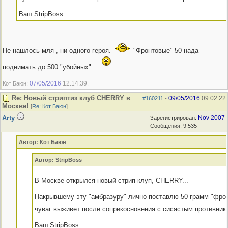
Ваш StripBoss
Не нашлось мля , ни одного героя.
"Фронтовые" 50 нада
поднимать до 500 "убойных".
07/05/2016
12:14:39
Кот Баюн;
.
Re: Новый стриптиз клуб CHERRY в
09/05/2016
09:02:22
#160211
-
Москве!
[
Re: Кот Баюн
]
Arty
Nov 2007
Зарегистрирован:
Сообщения: 9,535
Автор: Кот Баюн
Автор: StripBoss
В Москве открылся новый стрип-клуп, CHERRY...
Накрывшему эту "амбразуру" лично поставлю 50 грамм "фрон
чуваг выживет после соприкосновения с сисястым противник
Ваш StripBoss