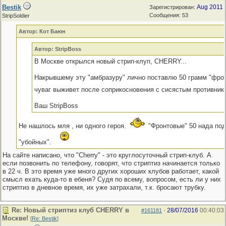
Bestik
Aug 2011
Зарегистрирован:
Сообщения: 53
StripSoldier
Автор: Кот Баюн
Автор: StripBoss
В Москве открылся новый стрип-клуп, CHERRY...
Накрывшему эту "амбразуру" лично поставлю 50 грамм "фрон
чуваг выживет после соприкосновения с сисястым противник
Ваш StripBoss
Не нашлось мля , ни одного героя.
"Фронтовые" 50 нада под
"убойных".
На сайте написано, что "Cherry" - это круглосуточный стрип-клуб. А
если позвонить по телефону, говорят, что стриптиз начинается только
в 22 ч. В это время уже много других хороших клубов работает, какой
смысл ехать куда-то в ебеня? Судя по всему, вопросом, есть ли у них
стриптиз в дневное время, их уже затрахали, т.к. бросают трубку.
Re: Новый стриптиз клуб CHERRY в
28/07/2016
00:40:03
#161181
-
Москве!
[
Re: Bestik
]