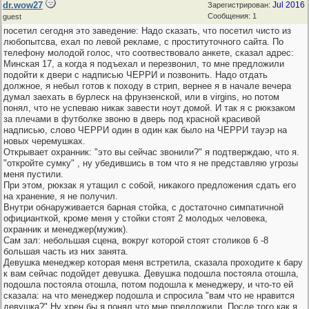
dr.wow27
Jul 2016
Зарегистрирован:
Сообщения: 1
guest
посетил сегодня это заведение: Надо сказать, что посетил чисто из
любопытсва, ехал по левой рекламе, с проституточного сайта. По
телефону молодой голос, что соотвествовало анкете, сказал адрес:
Минская 17, а когда я подъехал и перезвонил, то мне предложили
подойти к двери с надписью ЧЕРРИ и позвонить. Надо отдать
должное, я небыл готов к походу в стрип, вернее я в начале вечера
думал заехать в бурлеск на фрунзенской, или в virgins, но потом
понял, что не успеваю никак завести ноут домой. И так я с рюкзаком
за плечами в футболке звоню в дверь под красной красивой
надписью, слово ЧЕРРИ один в один как было на ЧЕРРИ тауэр на
новых черемушках.
Открывает охранник: "это вы сейчас звонили?" я подтверждаю, что я.
"откройте сумку" , ну убедившись в том что я не представляю угрозы
меня пустили.
При этом, рюкзак я утащил с собой, никакого предложения сдать его
на хранение, я не получил.
Внутри обнаруживается барная стойка, с достаточно симпатичной
официанткой, кроме меня у стойки стоят 2 молодых человека,
охранник и менеджер(мужик).
Сам зал: небольшая сцена, вокруг которой стоят столиков 6 -8
большая часть из них занята.
Девушка менеджер которая меня встретила, сказала проходите к бару
к вам сейчас подойдет девушка. Девушка подошла постояла отошла,
подошла постояла отошла, потом подошла к менеджеру, и что-то ей
сказала: на что менеджер подошла и спросила "вам что не нравится
девушка?" Ну хрен бы я понял что мне предложили. После того как я