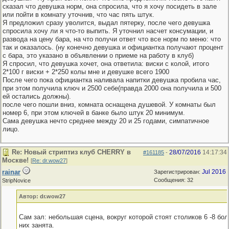
сказал что девушка норм, она спросила, что я хочу посидеть в зале
или пойти в комнату уточнив, что час пять штук.
Я предложил сразу уволится, выдал пятерку, после чего девушка
спросила хочу ли я что-то выпить. Я уточнил насчет консумации, и
развода на цену бара, на что получи ответ что все норм по меню: что
так и оказалось. (ну конечно девушка и официантка получают процент
с бара, это указано в объявлении о приеме на работу в клуб)
Я спросил, что девушка хочет, она ответила: виски с колой, итого
2*100 г виски + 2*250 колы мне и девушке всего 1900
После чего пока официантка наливала напитки девушка пробила час,
при этом получила ключ и 2500 себе(правда 2000 она получила и 500
ей остались должны).
после чего пошли вниз, комната оснащена душевой. У комнаты был
номер 6, при этом ключей в банке было штук 20 минимум.
Сама девушка нечто среднее между 20 и 25 годами, симпатичное
лицо.
Re: Новый стриптиз клуб CHERRY в
28/07/2016
14:17:34
#161185
-
Москве!
[
Re: dr.wow27
]
rainar
Jul 2016
Зарегистрирован:
Сообщения: 32
StripNovice
Автор: dr.wow27
Сам зал: небольшая сцена, вокруг которой стоят столиков 6 -8 бо
них занята.