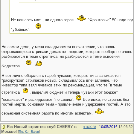
Не нашлось мля , ни одного героя.
"Фронтовые" 50 нада под
"убойных".
На самом деле, у меня складывается впечатление, что вновь
открывающиеся стрипаки делаются людьми, которые вообще не очень
разбираются в теме стрептиса, но разбираются в теме освоения
бюджетов.
Я вот лично общался с парой чуваков, которые типа занимаются
"раскруткой" стрипаков новых, складывалось впечатление, что
инвестор типа взял чуваков этих по рекомендации, что те "в теме
стрептиса"
, выделил бюджет и теперь чуваки этот бюджет
"осваивают" и раскидывают "по своим".
Все имхо, но стрипак без
гостей мертв, основная тема - привлечение и удержание гостей. А это
серьезная системная работа по многим аспектам.
Re: Новый стриптиз клуб CHERRY в
10/05/2016
13:06:32
#160228
-
Москве!
[
Re: Кот Баюн
]