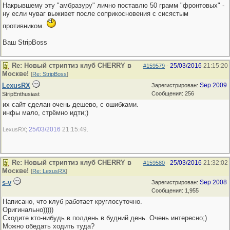
Накрывшему эту "амбразуру" лично поставлю 50 грамм "фронтовых" -
ну если чуваг выживет после соприкосновения с сисястым
противником.
Ваш StripBoss
Re: Новый стриптиз клуб CHERRY в
25/03/2016
21:15:20
#159579
-
Москве!
[
Re: StripBoss
]
LexusRX
Sep 2009
Зарегистрирован:
Сообщения: 256
StripEnthusiast
их сайт сделан очень дешево, с ошибками.
инфы мало, стрёмно идти;)
25/03/2016
21:15:49
LexusRX;
.
Re: Новый стриптиз клуб CHERRY в
25/03/2016
21:32:02
#159580
-
Москве!
[
Re: LexusRX
]
s-v
Sep 2008
Зарегистрирован:
Сообщения: 1,955
Написано, что клуб работает круглосуточно.
Оригинально)))))
Сходите кто-нибудь в полдень в будний день. Очень интересно;)
Можно обедать ходить туда?