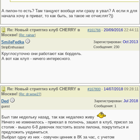
А пилон-то есть? Там танцуют вообще или сразу в увал? А если я для
начала хочу в приват, то как быть, за такое не отчислят?))
Re: Новый стриптиз клуб CHERRY в
20/09/2016
22:44:11
#161766
-
Москве!
[
Re: rainar
]
SmileFedka
Oct 2013
Зарегистрирован:
Сообщения: 230
StripEnthusiast
Круглосуточно они работают как бордель.
А вот как клуп - ничего интересного.
Re: Новый стриптиз клуб CHERRY в
14/07/2018
09:28:11
#167800
-
Москве!
[
Re: dr.wow27
]
Ded
Jul 2018
Зарегистрирован:
Сообщения: 1
guest
Был там недельку назад, так как недалеко живу
Ничего не изменилось - приехал в полночь, зашел в клуб, присел за
столик - вышло 6-8 девочек постоять возле пилона, покрутиться и
предложить уединиться.
Выбрал одну из них - озвучен ценник в 8К за час, с учетом