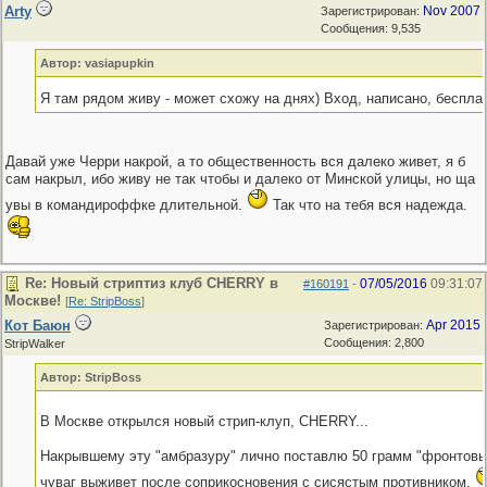
Arty
Nov 2007
Зарегистрирован:
Сообщения: 9,535
Автор: vasiapupkin
Я там рядом живу - может схожу на днях) Вход, написано, беспла
Давай уже Черри накрой, а то общественность вся далеко живет, я б
сам накрыл, ибо живу не так чтобы и далеко от Минской улицы, но ща
увы в командироффке длительной.
Так что на тебя вся надежда.
Re: Новый стриптиз клуб CHERRY в
07/05/2016
09:31:07
#160191
-
Москве!
[
Re: StripBoss
]
Кот Баюн
Apr 2015
Зарегистрирован:
Сообщения: 2,800
StripWalker
Автор: StripBoss
В Москве открылся новый стрип-клуп, CHERRY...
Накрывшему эту "амбразуру" лично поставлю 50 грамм "фронтовых
чуваг выживет после соприкосновения с сисястым противником.