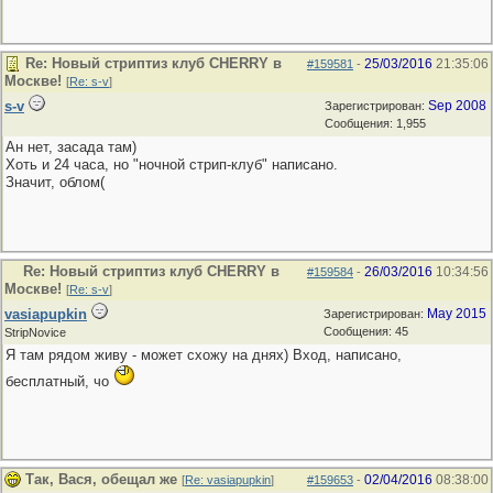
Re: Новый стриптиз клуб CHERRY в
25/03/2016
21:35:06
#159581
-
Москве!
[
Re: s-v
]
s-v
Sep 2008
Зарегистрирован:
Сообщения: 1,955
Ан нет, засада там)
Хоть и 24 часа, но "ночной стрип-клуб" написано.
Значит, облом(
Re: Новый стриптиз клуб CHERRY в
26/03/2016
10:34:56
#159584
-
Москве!
[
Re: s-v
]
vasiapupkin
May 2015
Зарегистрирован:
Сообщения: 45
StripNovice
Я там рядом живу - может схожу на днях) Вход, написано,
бесплатный, чо
Так, Вася, обещал же
02/04/2016
08:38:00
[
Re: vasiapupkin
]
#159653
-