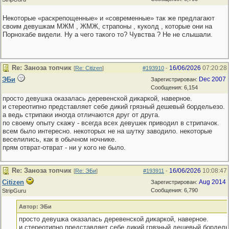
Некоторые «раскрепощенные» и «современные» так же предлагают
своим девушкам МЖМ , ЖМЖ, страпоны , куколд , которые они на
Порнохабе видели. Ну а чего такого то? Чувства ? Не не слышали.
Re: Заноза топчик
16/06/2026
07:20:28
[
Re: Citizen
]
#193910
-
ЭБи
Dec 2007
Зарегистрирован:
Сообщения: 6,154
просто девушка оказалась деревенской дикаркой, наверное.
и стереотипно представляет себе дикий грязный дешевый бордельезо.
а ведь стрипаки иногда отличаются друг от друга.
по своему опыту скажу - всегда всех девушек приводил в стрипачок.
всем было интересно. некоторых не на шутку заводило. некоторые
веселились, как в обычном ночнике.
прям отврат-отврат - ни у кого не было.
Re: Заноза топчик
16/06/2026
10:08:47
[
Re: ЭБи
]
#193911
-
Citizen
Aug 2014
Зарегистрирован:
Сообщения: 6,790
StripGuru
Автор: ЭБи
просто девушка оказалась деревенской дикаркой, наверное.
и стереотипно представляет себе дикий грязный дешевый бордель