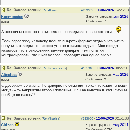
Re: Заноза топчик
10/06/2026
14:26:13
[
Re: Alisalisa
]
#193902
-
Kosmosstas
Jun 2026
Зарегистрирован:
Сообщения: 1
guest
А женщины конечно же никогда не оправдывают свои хотелки
Если взрослому человеку нельзя выбрать формат отдыха без риска
получить скандал, то вопрос уже не в самом отдыхе. Мне всегда
казалось что в отношениях важнее доверие, чем попытки
контролировать, где и как человек проводит свободное время.
Re: Заноза топчик
11/06/2026
08:27:01
[
Re: Kosmosstas
]
#193905
-
Alisalisa
May 2026
Зарегистрирован:
Сообщения: 2
guest
С доверием согласна. Но доверие не отменяет того, что какие-то вещи
могут быть неприятны второй половине. Или её чувства в этом случае
вообще не важны?
Re: Заноза топчик
12/06/2026
02:51:38
[
Re: Alisalisa
]
#193906
-
Citizen
Aug 2014
Зарегистрирован:
Сообщения: 6,790
StripGuru