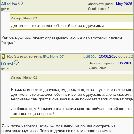
Alisalisa
May 2026
Зарегистрирован:
Сообщения: 2
guest
Автор: Мачо_02
Для меня это оказался обычный вечер с друзьями
Как же мужчины любят оправдывать любые свои хотелки словом
“отдых”
Re: Заноза топчик
10/06/2026
09:53:22
[
Re: Мачо_02
]
#193901
-
(Vitek)
Jun 2026
Зарегистрирован:
Сообщения: 1
guest
Автор: Мачо_02
Рассказал потом девушке, куда ходили, и вот тут как раз мнения 
Для меня это оказался обычный вечер с друзьями, а она сказала, 
неприятен сам факт и она вообще не понимает такой формат отды
Любопытно, у большинства к таким местам сейчас спокойное отн
тема всё ещё спорная?
Я бы тоже напрягся, если бы моя девушка пошла смотреть на
полуголых мужиков. Так что девушек в этом плане понимаю.