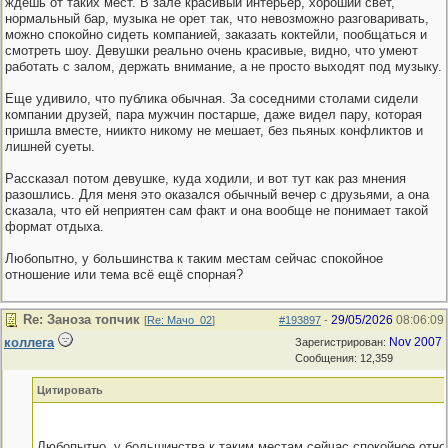
ждешь от таких мест. В зале красивый интерьер, хороший свет,
нормальный бар, музыка не орет так, что невозможно разговаривать,
можно спокойно сидеть компанией, заказать коктейли, пообщаться и
смотреть шоу. Девушки реально очень красивые, видно, что умеют
работать с залом, держать внимание, а не просто выходят под музыку.
Еще удивило, что публика обычная. За соседними столами сидели
компании друзей, пара мужчин постарше, даже видел пару, которая
пришла вместе, ниикто никому не мешает, без пьяных конфликтов и
лишней суеты.
Рассказал потом девушке, куда ходили, и вот тут как раз мнения
разошлись. Для меня это оказался обычный вечер с друзьями, а она
сказала, что ей неприятен сам факт и она вообще не понимает такой
формат отдыха.
Любопытно, у большинства к таким местам сейчас спокойное
отношение или тема всё ещё спорная?
Re: Заноза топчик
29/05/2026
08:06:09
[
Re: Мачо_02
]
#193897
-
коллега
Nov 2007
Зарегистрирован:
Сообщения: 12,359
Цитировать
Любопытно, у большинства к таким местам сейчас спокойное отн