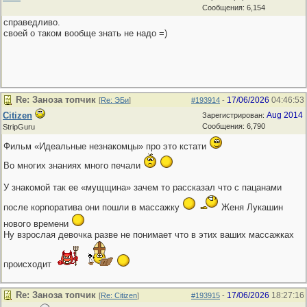
Сообщения: 6,154
справедливо.
своей о таком вообще знать не надо =)
Re: Заноза топчик
17/06/2026
04:46:53
[
Re: ЭБи
]
#193914
-
Citizen
Aug 2014
Зарегистрирован:
Сообщения: 6,790
StripGuru
Фильм «Идеальные незнакомцы» про это кстати
Во многих знаниях много печали
У знакомой так ее «мущщина» зачем то рассказал что с пацанами
после корпоратива они пошли в массажку
Женя Лукашин
нового времени
Ну взрослая девочка разве не понимает что в этих ваших массажках
происходит
Re: Заноза топчик
17/06/2026
18:27:16
[
Re: Citizen
]
#193915
-