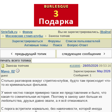
StripTalk.ru
Форум
Вы не зарегистрировались. [
Войти
]
Московские стрип-клубы
Заноза топчик
Зарегистрироваться
Форумы
Список пользователей
Активные темы
Поиcк
Вопрос-Ответ
предыдущий топик
следующее сообщение
печать всего топика
Заноза топчик
28/05/2026
09:53:16
#193895
-
Мачо_02
May 2026
Зарегистрирован:
Сообщения: 1
guest
Столько разговоров вокруг стриптиз-клубов, будто там происходит что-
то из криминальных фильмов.
У меня честно говоря примерно такое же представление и было, что
какая-то сомнительная история. Поэтому в занозу шел больше из
любопытства, друзья давно звали, а я всё отмахивался.
С порога встретили нормально, без навязчивости, которой иногда