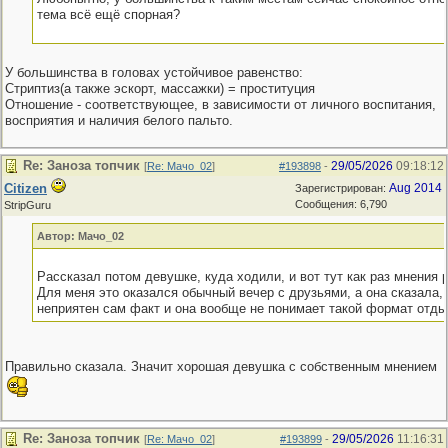
тема всё ещё спорная?
У большинства в головах устойчивое равенство:
Стриптиз(а также эскорт, массажки) = проституция
Отношение - соответствующее, в зависимости от личного воспитания,
восприятия и наличия белого пальто.
Re: Заноза топчик
29/05/2026
09:18:12
[
Re: Мачо_02
]
#193898
-
Citizen
Aug 2014
Зарегистрирован:
Сообщения: 6,790
StripGuru
Автор: Мачо_02
Рассказал потом девушке, куда ходили, и вот тут как раз мнения 
Для меня это оказался обычный вечер с друзьями, а она сказала, 
неприятен сам факт и она вообще не понимает такой формат отды
Правильно сказала. Значит хорошая девушка с собственным мнением
Re: Заноза топчик
29/05/2026
11:16:31
[
Re: Мачо_02
]
#193899
-