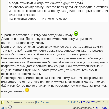
а ведь стрипаки иногда отличаются друг от друга.
по своему опыту скажу - всегда всех девушек приводил в стрипач
интересно. некоторых не на шутку заводило. некоторые веселились
обычном ночнике.
прям отврат-отврат - ни у кого не было.
Я разных встречал, и кому это заходило и кому
.
Дело не в этом. Просто нужно понимать что кому и при каких
обстоятельствах озвучивать.
Если это просто некая «девушка» коих сегодня одна, завтра другая ,
то и шут с ней. Если же нечто серьезное, отношения уже, то реакция
может быть вполне такой же как в случае с топикстартером.
Отношения вообще предполагают или подразумевают в себе некую
эксклюзивность. В интиме тем более. И если мужик идет посмотреть и
потрогать голых дам с пониженной социальной ответственностью, и
еще не считает нужным об этом умолчать, то может быть ему и
отношения не особо нужны.
Я вообще очень мало встречал женщин, кому было бы безразлично
или радостно от того, что их парни мужчины смотрят и лапают голых
баб и тем более где-то втихаря и не известно чем они еще занимались
и не досказали
Re: Заноза топчик
17/06/2026
02:57:31
[
Re: Citizen
]
#193913
-
ЭБи
Dec 2007
Зарегистрирован: