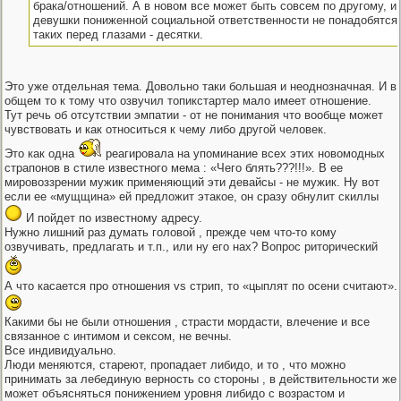
брака/отношений. А в новом все может быть совсем по другому, и 
девушки пониженной социальной ответственности не понадобятся
таких перед глазами - десятки.
Это уже отдельная тема. Довольно таки большая и неоднозначная. И в
общем то к тому что озвучил топикстартер мало имеет отношение.
Тут речь об отсутствии эмпатии - от не понимания что вообще может
чувствовать и как относиться к чему либо другой человек.
Это как одна
реагировала на упоминание всех этих новомодных
страпонов в стиле известного мема : «Чего блять???!!!». В ее
мировоззрении мужик применяющий эти девайсы - не мужик. Ну вот
если ее «мущщина» ей предложит этакое, он сразу обнулит скиллы
И пойдет по известному адресу.
Нужно лишний раз думать головой , прежде чем что-то кому
озвучивать, предлагать и т.п., или ну его нах? Вопрос риторический
А что касается про отношения vs стрип, то «цыплят по осени считают».
Какими бы не были отношения , страсти мордасти, влечение и все
связанное с интимом и сексом, не вечны.
Все индивидуально.
Люди меняются, стареют, пропадает либидо, и то , что можно
принимать за лебединую верность со стороны , в действительности же
может объясняться понижением уровня либидо с возрастом и