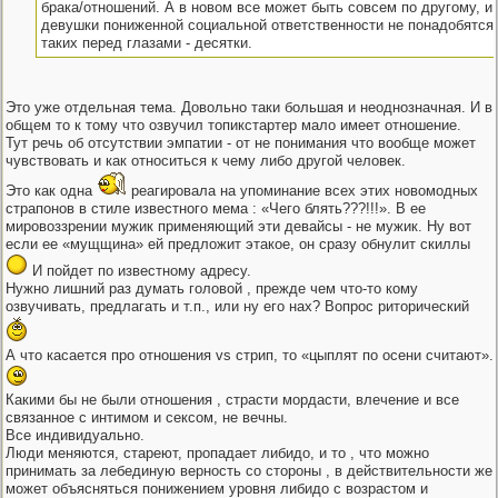
брака/отношений. А в новом все может быть совсем по другому, и 
девушки пониженной социальной ответственности не понадобятся
таких перед глазами - десятки.
Это уже отдельная тема. Довольно таки большая и неоднозначная. И в
общем то к тому что озвучил топикстартер мало имеет отношение.
Тут речь об отсутствии эмпатии - от не понимания что вообще может
чувствовать и как относиться к чему либо другой человек.
Это как одна
реагировала на упоминание всех этих новомодных
страпонов в стиле известного мема : «Чего блять???!!!». В ее
мировоззрении мужик применяющий эти девайсы - не мужик. Ну вот
если ее «мущщина» ей предложит этакое, он сразу обнулит скиллы
И пойдет по известному адресу.
Нужно лишний раз думать головой , прежде чем что-то кому
озвучивать, предлагать и т.п., или ну его нах? Вопрос риторический
А что касается про отношения vs стрип, то «цыплят по осени считают».
Какими бы не были отношения , страсти мордасти, влечение и все
связанное с интимом и сексом, не вечны.
Все индивидуально.
Люди меняются, стареют, пропадает либидо, и то , что можно
принимать за лебединую верность со стороны , в действительности же
может объясняться понижением уровня либидо с возрастом и