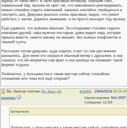
ждешь от таких мест. В зале красивый интерьер, хороший свет,
нормальный бар, музыка не орет так, что невозможно разговаривать,
можно спокойно сидеть компанией, заказать коктейли, пообщаться и
смотреть шоу. Девушки реально очень красивые, видно, что умеют
работать с залом, держать внимание, а не просто выходят под музыку.
Еще удивило, что публика обычная. За соседними столами сидели
компании друзей, пара мужчин постарше, даже видел пару, которая
пришла вместе, ниикто никому не мешает, без пьяных конфликтов и
лишней суеты.
Рассказал потом девушке, куда ходили, и вот тут как раз мнения
разошлись. Для меня это оказался обычный вечер с друзьями, а она
сказала, что ей неприятен сам факт и она вообще не понимает такой
формат отдыха.
Любопытно, у большинства к таким местам сейчас спокойное
отношение или тема всё ещё спорная?
Re: Заноза топчик
29/05/2026
08:06:09
[
Re: Мачо_02
]
#193897
-
коллега
Nov 2007
Зарегистрирован:
Сообщения: 12,359
Цитировать
Любопытно, у большинства к таким местам сейчас спокойное отн