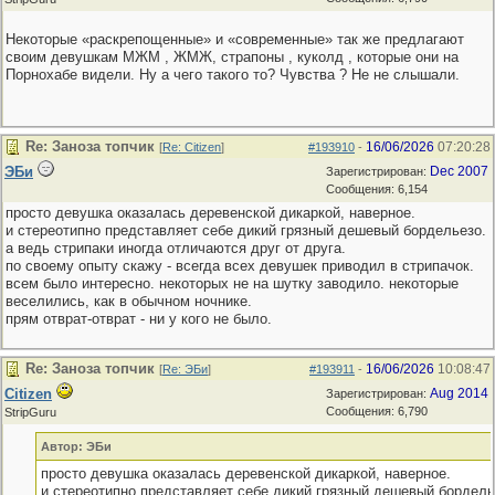
Некоторые «раскрепощенные» и «современные» так же предлагают
своим девушкам МЖМ , ЖМЖ, страпоны , куколд , которые они на
Порнохабе видели. Ну а чего такого то? Чувства ? Не не слышали.
Re: Заноза топчик
16/06/2026
07:20:28
[
Re: Citizen
]
#193910
-
ЭБи
Dec 2007
Зарегистрирован:
Сообщения: 6,154
просто девушка оказалась деревенской дикаркой, наверное.
и стереотипно представляет себе дикий грязный дешевый бордельезо.
а ведь стрипаки иногда отличаются друг от друга.
по своему опыту скажу - всегда всех девушек приводил в стрипачок.
всем было интересно. некоторых не на шутку заводило. некоторые
веселились, как в обычном ночнике.
прям отврат-отврат - ни у кого не было.
Re: Заноза топчик
16/06/2026
10:08:47
[
Re: ЭБи
]
#193911
-
Citizen
Aug 2014
Зарегистрирован:
Сообщения: 6,790
StripGuru
Автор: ЭБи
просто девушка оказалась деревенской дикаркой, наверное.
и стереотипно представляет себе дикий грязный дешевый бордель