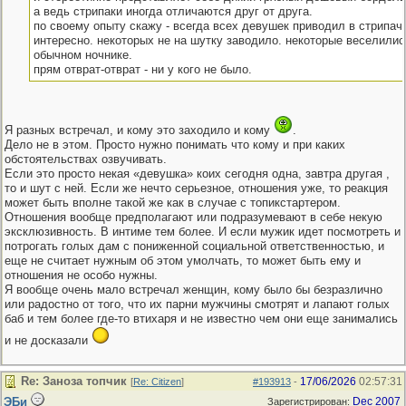
а ведь стрипаки иногда отличаются друг от друга.
по своему опыту скажу - всегда всех девушек приводил в стрипач
интересно. некоторых не на шутку заводило. некоторые веселились
обычном ночнике.
прям отврат-отврат - ни у кого не было.
Я разных встречал, и кому это заходило и кому
.
Дело не в этом. Просто нужно понимать что кому и при каких
обстоятельствах озвучивать.
Если это просто некая «девушка» коих сегодня одна, завтра другая ,
то и шут с ней. Если же нечто серьезное, отношения уже, то реакция
может быть вполне такой же как в случае с топикстартером.
Отношения вообще предполагают или подразумевают в себе некую
эксклюзивность. В интиме тем более. И если мужик идет посмотреть и
потрогать голых дам с пониженной социальной ответственностью, и
еще не считает нужным об этом умолчать, то может быть ему и
отношения не особо нужны.
Я вообще очень мало встречал женщин, кому было бы безразлично
или радостно от того, что их парни мужчины смотрят и лапают голых
баб и тем более где-то втихаря и не известно чем они еще занимались
и не досказали
Re: Заноза топчик
17/06/2026
02:57:31
[
Re: Citizen
]
#193913
-
ЭБи
Dec 2007
Зарегистрирован: