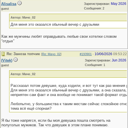
Alisalisa
May 2026
Зарегистрирован:
Сообщения: 2
guest
Автор: Мачо_02
Для меня это оказался обычный вечер с друзьями
Как же мужчины любят оправдывать любые свои хотелки словом
“отдых”
Re: Заноза топчик
10/06/2026
09:53:22
[
Re: Мачо_02
]
#193901
-
(Vitek)
Jun 2026
Зарегистрирован:
Сообщения: 1
guest
Автор: Мачо_02
Рассказал потом девушке, куда ходили, и вот тут как раз мнения 
Для меня это оказался обычный вечер с друзьями, а она сказала, 
неприятен сам факт и она вообще не понимает такой формат отды
Любопытно, у большинства к таким местам сейчас спокойное отн
тема всё ещё спорная?
Я бы тоже напрягся, если бы моя девушка пошла смотреть на
полуголых мужиков. Так что девушек в этом плане понимаю.