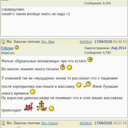
Сообщения: 6,154
справедливо.
своей о таком вообще знать не надо =)
Re: Заноза топчик
17/06/2026
04:46:53
[
Re: ЭБи
]
#193914
-
Citizen
Aug 2014
Зарегистрирован:
Сообщения: 6,790
StripGuru
Фильм «Идеальные незнакомцы» про это кстати
Во многих знаниях много печали
У знакомой так ее «мущщина» зачем то рассказал что с пацанами
после корпоратива они пошли в массажку
Женя Лукашин
нового времени
Ну взрослая девочка разве не понимает что в этих ваших массажках
происходит
Re: Заноза топчик
17/06/2026
18:27:16
[
Re: Citizen
]
#193915
-