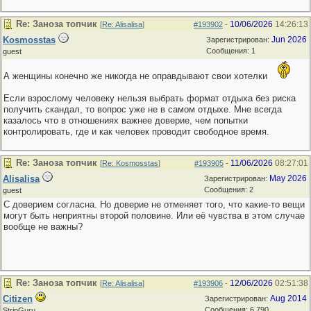
Re: Заноза топчик
10/06/2026
14:26:13
[
Re: Alisalisa
]
#193902
-
Kosmosstas
Jun 2026
Зарегистрирован:
Сообщения: 1
guest
А женщины конечно же никогда не оправдывают свои хотелки
Если взрослому человеку нельзя выбрать формат отдыха без риска
получить скандал, то вопрос уже не в самом отдыхе. Мне всегда
казалось что в отношениях важнее доверие, чем попытки
контролировать, где и как человек проводит свободное время.
Re: Заноза топчик
11/06/2026
08:27:01
[
Re: Kosmosstas
]
#193905
-
Alisalisa
May 2026
Зарегистрирован:
Сообщения: 2
guest
С доверием согласна. Но доверие не отменяет того, что какие-то вещи
могут быть неприятны второй половине. Или её чувства в этом случае
вообще не важны?
Re: Заноза топчик
12/06/2026
02:51:38
[
Re: Alisalisa
]
#193906
-
Citizen
Aug 2014
Зарегистрирован:
Сообщения: 6,790
StripGuru