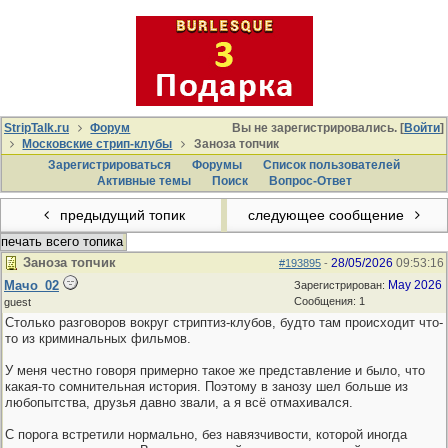
StripTalk.ru
Форум
Вы не зарегистрировались. [
Войти
]
Московские стрип-клубы
Заноза топчик
Зарегистрироваться
Форумы
Список пользователей
Активные темы
Поиcк
Вопрос-Ответ
предыдущий топик
следующее сообщение
печать всего топика
Заноза топчик
28/05/2026
09:53:16
#193895
-
Мачо_02
May 2026
Зарегистрирован:
Сообщения: 1
guest
Столько разговоров вокруг стриптиз-клубов, будто там происходит что-
то из криминальных фильмов.
У меня честно говоря примерно такое же представление и было, что
какая-то сомнительная история. Поэтому в занозу шел больше из
любопытства, друзья давно звали, а я всё отмахивался.
С порога встретили нормально, без навязчивости, которой иногда