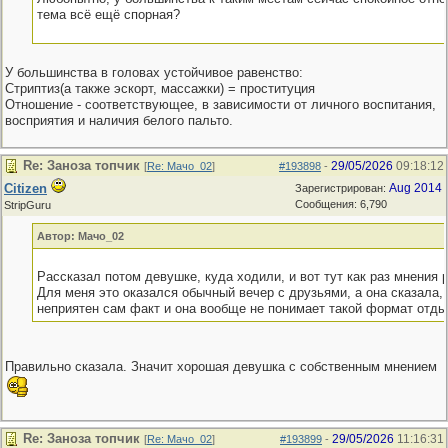
тема всё ещё спорная?
У большинства в головах устойчивое равенство:
Стриптиз(а также эскорт, массажки) = проституция
Отношение - соответствующее, в зависимости от личного воспитания,
восприятия и наличия белого пальто.
Re: Заноза топчик
29/05/2026
09:18:12
[
Re: Мачо_02
]
#193898
-
Citizen
Aug 2014
Зарегистрирован:
Сообщения: 6,790
StripGuru
Автор: Мачо_02
Рассказал потом девушке, куда ходили, и вот тут как раз мнения 
Для меня это оказался обычный вечер с друзьями, а она сказала, 
неприятен сам факт и она вообще не понимает такой формат отды
Правильно сказала. Значит хорошая девушка с собственным мнением
Re: Заноза топчик
29/05/2026
11:16:31
[
Re: Мачо_02
]
#193899
-