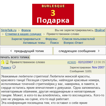
StripTalk.ru
Форум
Вы не зарегистрировались. [
Войти
]
Стрипки в наших сердцах
Приветственное слово
Зарегистрироваться
Форумы
Список пользователей
Активные темы
Поиcк
Вопрос-Ответ
предыдущий топик
следующее сообщение
печать всего топика
Приветственное слово
02/12/2007
13:06:35
#23605
-
Турист
Nov 2007
Зарегистрирован:
Сообщения: 3,631
Уважаемые любители стриптиза! Любители женской красоты,
красивого танца! Посещая стрипклубы, наблюдая красивые номера,
исполняемые точечной стриптизёрки,у вас, наверняка, в памяти, в
сердце остались яркие впечатления о девушках. Одна запомнилась
неповторимым обаянием, другая неординарным и неповторимым
танцем. Может, в кого-то вы влюблялись, кем-то восхищались. Кого-то
уже не увидишь на сцене, кто-то ещё работает.
Эта конференция посвящена тем, кто оставил о себе яркие