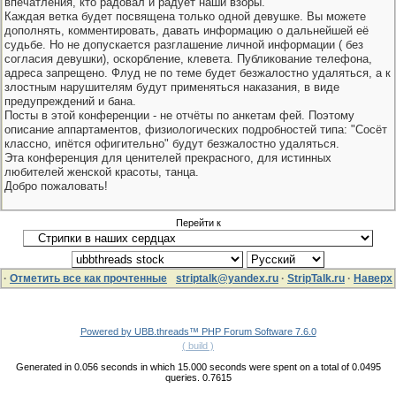
впечатления, кто радовал и радует наши взоры.
Каждая ветка будет посвящена только одной девушке. Вы можете
дополнять, комментировать, давать информацию о дальнейшей её
судьбе. Но не допускается разглашение личной информации ( без
согласия девушки), оскорбление, клевета. Публикование телефона,
адреса запрещено. Флуд не по теме будет безжалостно удаляться, а к
злостным нарушителям будут применяться наказания, в виде
предупреждений и бана.
Посты в этой конференции - не отчёты по анкетам фей. Поэтому
описание аппартаментов, физиологических подробностей типа: "Сосёт
классно, ипётся офигительно" будут безжалостно удаляться.
Эта конференция для ценителей прекрасного, для истинных
любителей женской красоты, танца.
Добро пожаловать!
Перейти к
·
Отметить все как прочтенные
striptalk@yandex.ru
·
StripTalk.ru
·
Наверх
Powered by UBB.threads™ PHP Forum Software 7.6.0
( build )
Generated in 0.056 seconds in which 15.000 seconds were spent on a total of 0.0495
queries. 0.7615