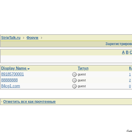
StripTalk.ru
Форум
Зарегистриров
A
B
Display Name
Титул
К
89185700001
guest
1
88888888
guest
2
84cg1.com
guest
0
·
Отметить все как прочтенные
Gen