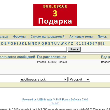
аться
Форумы
Список пользователей
Активные темы
Поиcк
C
D
E
F
G
H
I
J
K
L
M
N
O
P
Q
R
S
T
U
V
W
X
Y
Z
0
1
2
3
4
5
6
7
[8]
9
оличество сообщений
Гео-расположение
Род 
Ростов на Дону. Россия
Владел
Powered by UBB.threads™ PHP Forum Software 7.6.0
( build )
erated in 0.018 seconds in which 9.000 seconds were spent on a total of 0.0133 queries. 0.