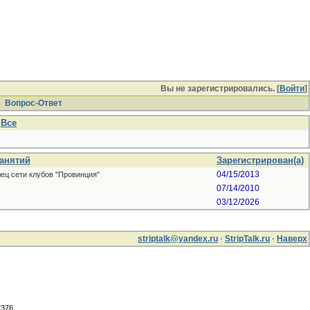
Вы не зарегистрировались. [
Войти
]
Вопрос-Ответ
Все
занятий
Зарегистрирован(а)
04/15/2013
ец сети клубов "Провинция"
07/14/2010
03/12/2026
striptalk@yandex.ru
·
StripTalk.ru
·
Наверх
7376