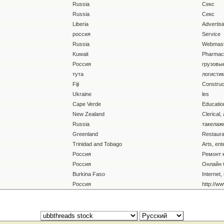
Russia
Секс
Russia
Секс
Liberia
Advertisi
россия
Service
Russia
Webmast
Kuwait
Pharmace
Россия
грузовы
тута
логистик
Fiji
Construct
Ukraine
les
Cape Verde
Education
New Zealand
Clerical,
Russia
такелажн
Greenland
Restaura
Trinidad and Tobago
Arts, ent
Россия
Ремонт 
Россия
Онлайн 
Burkina Faso
Internet,
Россия
http://w