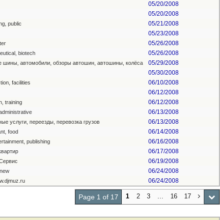
05/20/2008
05/20/2008
05/21/2008
ng, public
05/23/2008
05/26/2008
er
05/26/2008
utical, biotech
05/29/2008
е шины, автомобили, обзоры автошин, автошины, колёса
05/30/2008
06/10/2008
ion, facilities
06/12/2008
06/12/2008
, training
06/13/2008
 administrative
06/13/2008
ые услуги, переезды, перевозка грузов
06/14/2008
nt, food
06/16/2008
ertainment, publishing
06/17/2008
квартир
06/19/2008
Сервис
06/24/2008
 new
06/24/2008
ww.djmuz.ru
1
2
3
…
16
17
Page 1 of 17