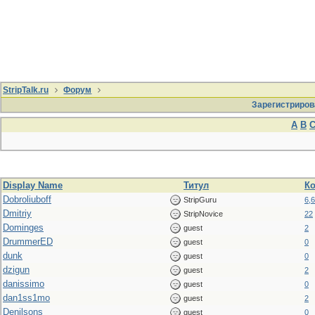
StripTalk.ru
Форум
Зарегистриров
A
B
Display Name
Титул
К
Dobroliuboff
StripGuru
6,
Dmitriy
StripNovice
22
Dominges
guest
2
DrummerED
guest
0
dunk
guest
0
dzigun
guest
2
danissimo
guest
0
dan1ss1mo
guest
2
Denilsons
guest
0