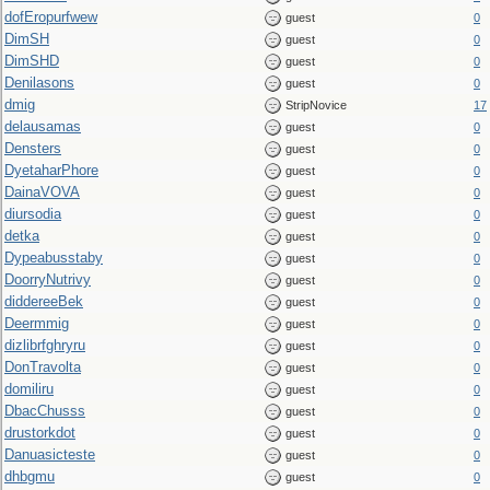
dofEropurfwew
guest
0
DimSH
guest
0
DimSHD
guest
0
Denilasons
guest
0
dmig
StripNovice
17
delausamas
guest
0
Densters
guest
0
DyetaharPhore
guest
0
DainaVOVA
guest
0
diursodia
guest
0
detka
guest
0
Dypeabusstaby
guest
0
DoorryNutrivy
guest
0
diddereeBek
guest
0
Deermmig
guest
0
dizlibrfghryru
guest
0
DonTravolta
guest
0
domiliru
guest
0
DbacChusss
guest
0
drustorkdot
guest
0
Danuasicteste
guest
0
dhbgmu
guest
0