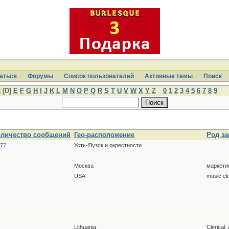
аться
Форумы
Список пользователей
Активные темы
Поиcк
C
[D]
E
F
G
H
I
J
K
L
M
N
O
P
Q
R
S
T
U
V
W
X
Y
Z
0
1
2
3
4
5
6
7
8
9
оличество сообщений
Гео-расположение
Род за
677
Усть-Яузск и окрестности
Москва
маркети
USA
music cl
Lithuania
Clerical,