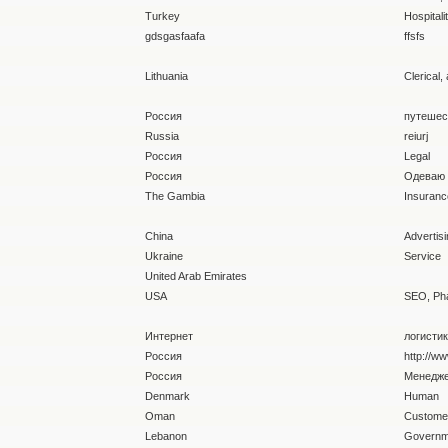
Turkey
Hospitalit
gdsgasfaafa
ffsfs
Lithuania
Clerical,
Россия
путешес
Russia
reiurj
Россия
Legal
Россия
Одеваю
The Gambia
Insuranc
China
Advertisi
Ukraine
Service
United Arab Emirates
USA
SEO, Ph
Интернет
логистик
Россия
http://www
Россия
Менедж
Denmark
Human
Oman
Custome
Lebanon
Governm