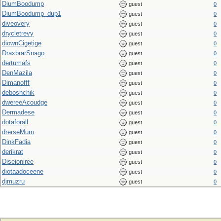
DiumBoodump
guest
0
DiumBoodump_dup1
guest
0
diveovery
guest
0
drycletrevy
guest
0
diownCigetige
guest
0
DraxbrarSnago
guest
0
dertumafs
guest
0
DenMazila
guest
0
Dimanofff
guest
0
deboshchik
guest
0
dwereeAcoudge
guest
0
Dermadese
guest
0
dotaforall
guest
0
drerseMum
guest
0
DinkFadia
guest
0
derikrat
guest
0
Diseioniree
guest
0
diotaadoceene
guest
0
djmuzru
guest
0