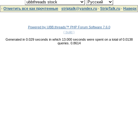
·
Отметить все как прочтенные
striptalk@yandex.ru
·
StripTalk.ru
·
Наверх
Powered by UBB.threads™ PHP Forum Software 7.6.0
( build )
Generated in 0.029 seconds in which 13.000 seconds were spent on a total of 0.0138
queries. 0.8614