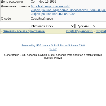
День рождения
Сентябрь 15 1985
Домашняя страница
&lt;a href=морозовская.рф/
инфекционное_отделение_морозовской_больницы>
инфекционная больница&lt;/a>
О себе
Семейный врач
·
Отметить все как прочтенные
striptalk@yandex.ru
·
StripTal
Powered by UBB.threads™ PHP Forum Software 7.6.0
( build )
Generated in 0.036 seconds in which 13.000 seconds were spent on a total of 0.0134
queries. 0.8623