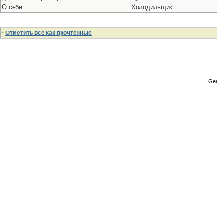
О себе
Холодильщик
·
Отметить все как прочтенные
Gen