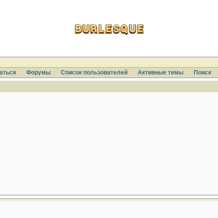
аться
Форумы
Список пользователей
Активные темы
Поиcк