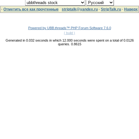
·
Отметить все как прочтенные
striptalk@yandex.ru
·
StripTalk.ru
·
Наверх
Powered by UBB.threads™ PHP Forum Software 7.6.0
( build )
Generated in 0.032 seconds in which 12.000 seconds were spent on a total of 0.0126
queries. 0.8615