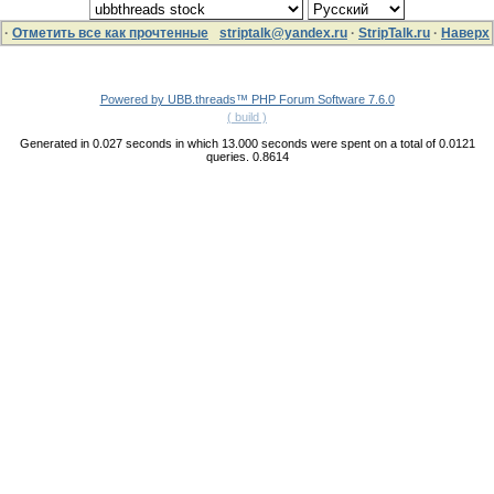
·
Отметить все как прочтенные
striptalk@yandex.ru
·
StripTalk.ru
·
Наверх
Powered by UBB.threads™ PHP Forum Software 7.6.0
( build )
Generated in 0.027 seconds in which 13.000 seconds were spent on a total of 0.0121
queries. 0.8614