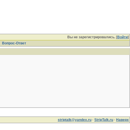
Вы не зарегистрировались. [
Войти
]
Вопрос-Ответ
striptalk@yandex.ru
·
StripTalk.ru
·
Наверх