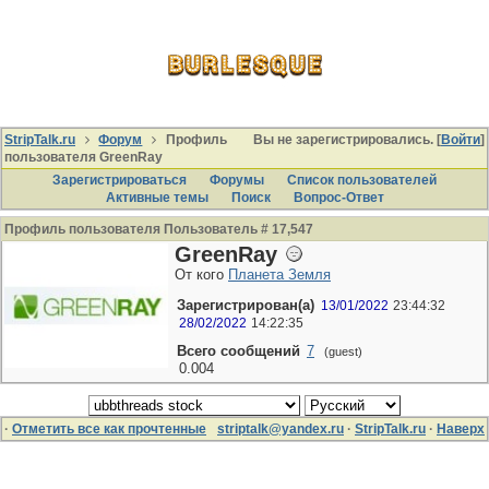
StripTalk.ru
Форум
Профиль
Вы не зарегистрировались. [
Войти
]
пользователя GreenRay
Зарегистрироваться
Форумы
Список пользователей
Активные темы
Поиcк
Вопрос-Ответ
Профиль пользователя Пользователь # 17,547
GreenRay
От кого
Планета Земля
Зарегистрирован(а)
13/01/2022
23:44:32
28/02/2022
14:22:35
Всего сообщений
7
(guest)
0.004
·
Отметить все как прочтенные
striptalk@yandex.ru
·
StripTalk.ru
·
Наверх