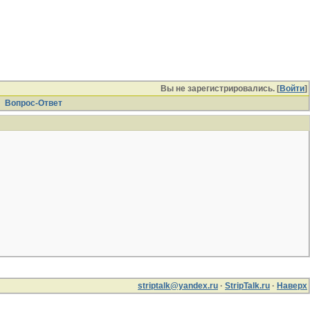
Вы не зарегистрировались. [
Войти
]
Вопрос-Ответ
striptalk@yandex.ru
·
StripTalk.ru
·
Наверх