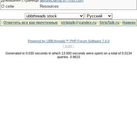
Домашняя страница
aeroreclama.977mb.com
О себе
Resources
·
Отметить все как прочтенные
striptalk@yandex.ru
·
StripTalk.ru
·
Наверх
Powered by UBB.threads™ PHP Forum Software 7.6.0
( build )
Generated in 0.030 seconds in which 13.000 seconds were spent on a total of 0.0134
queries. 0.8615