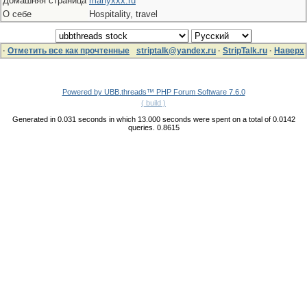
Домашняя страница
manyxxx.ru
О себе
Hospitality, travel
·
Отметить все как прочтенные
striptalk@yandex.ru
·
StripTalk.ru
·
Наверх
Powered by UBB.threads™ PHP Forum Software 7.6.0
( build )
Generated in 0.031 seconds in which 13.000 seconds were spent on a total of 0.0142
queries. 0.8615