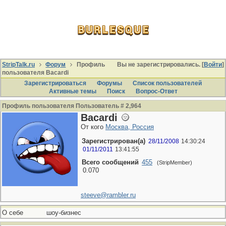
StripTalk.ru
Форум
Профиль
Вы не зарегистрировались. [
Войти
]
пользователя Bacardi
Зарегистрироваться
Форумы
Список пользователей
Активные темы
Поиcк
Вопрос-Ответ
Профиль пользователя Пользователь # 2,964
Bacardi
От кого
Москва, Россия
Зарегистрирован(а)
28/11/2008
14:30:24
01/11/2011
13:41:55
Всего сообщений
455
(StripMember)
0.070
steeve@rambler.ru
О себе
шоу-бизнес