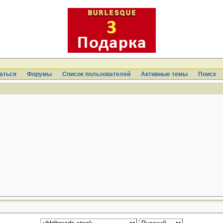
аться
Форумы
Список пользователей
Активные темы
Поиcк