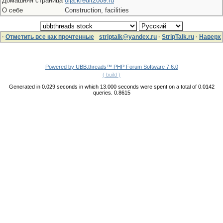
Домашняя страница
olja.kredit2009.ru
О себе
Construction, facilities
·
Отметить все как прочтенные
striptalk@yandex.ru
·
StripTalk.ru
·
Наверх
Powered by UBB.threads™ PHP Forum Software 7.6.0
( build )
Generated in 0.029 seconds in which 13.000 seconds were spent on a total of 0.0142
queries. 0.8615