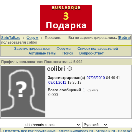
StripTalk.ru
Форум
Профиль
Вы не зарегистрировались. [
Войти
]
пользователя colibri
Зарегистрироваться
Форумы
Список пользователей
Активные темы
Поиcк
Вопрос-Ответ
Профиль пользователя Пользователь # 5,092
colibri
Зарегистрирован(а)
07/03/2010
04:49:41
09/01/2011
19:35:13
Всего сообщений
1
(guest)
0.000
·
Отметить все как прочтенные
striptalk@yandex.ru
·
StripTalk.ru
·
Наверх