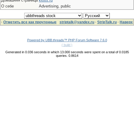
Домашняя страница
kioss.ru
О себе
Advertising, public
·
Отметить все как прочтенные
striptalk@yandex.ru
·
StripTalk.ru
·
Наверх
Powered by UBB.threads™ PHP Forum Software 7.6.0
( build )
Generated in 0.036 seconds in which 13.000 seconds were spent on a total of 0.0185
queries. 0.8614