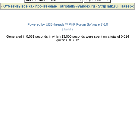
·
Отметить все как прочтенные
striptalk@yandex.ru
·
StripTalk.ru
·
Наверх
Powered by UBB.threads™ PHP Forum Software 7.6.0
( build )
Generated in 0.031 seconds in which 13.000 seconds were spent on a total of 0.014
queries. 0.8612