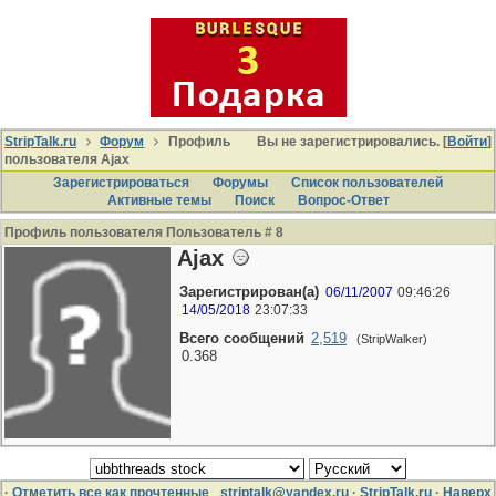
StripTalk.ru
Форум
Профиль
Вы не зарегистрировались. [
Войти
]
пользователя Ajax
Зарегистрироваться
Форумы
Список пользователей
Активные темы
Поиcк
Вопрос-Ответ
Профиль пользователя Пользователь # 8
Ajax
Зарегистрирован(а)
06/11/2007
09:46:26
14/05/2018
23:07:33
Всего сообщений
2,519
(StripWalker)
0.368
·
Отметить все как прочтенные
striptalk@yandex.ru
·
StripTalk.ru
·
Наверх