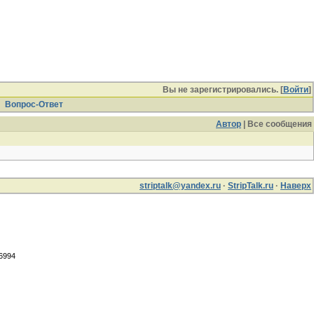
Вы не зарегистрировались. [
Войти
]
Вопрос-Ответ
Автор
| Все сообщения
striptalk@yandex.ru
·
StripTalk.ru
·
Наверх
.6994