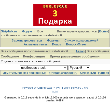
StripTalk.ru
Форум
Все
Вы не зарегистрировались. [
Войти
]
сообщения пользователя accuratelesion6.
Зарегистрироваться
Форумы
Список пользователей
Активные темы
Поиcк
Вопрос-Ответ
Все сообщения пользователя accuratelesion6.
Автор
| Все сообщения
Сообщение
Конференция
Время размещения сообщения
У данного пользователя нет сообщений
·
Отметить все как прочтенные
striptalk@yandex.ru
·
StripTalk.ru
·
Наверх
Powered by UBB.threads™ PHP Forum Software 7.6.0
( build )
Generated in 0.019 seconds in which 13.000 seconds were spent on a total of 0.0136
queries. 0.6994