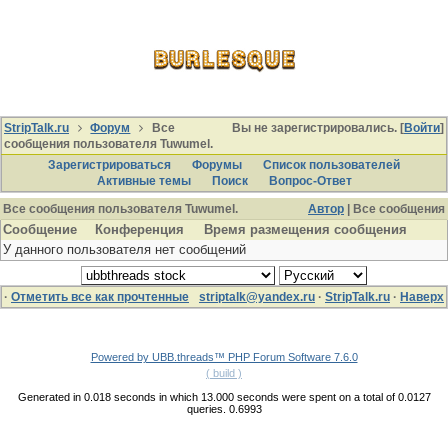
StripTalk.ru
Форум
Все
Вы не зарегистрировались. [
Войти
]
сообщения пользователя Tuwumel.
Зарегистрироваться
Форумы
Список пользователей
Активные темы
Поиcк
Вопрос-Ответ
Все сообщения пользователя Tuwumel.
Автор
| Все сообщения
Сообщение
Конференция
Время размещения сообщения
У данного пользователя нет сообщений
·
Отметить все как прочтенные
striptalk@yandex.ru
·
StripTalk.ru
·
Наверх
Powered by UBB.threads™ PHP Forum Software 7.6.0
( build )
Generated in 0.018 seconds in which 13.000 seconds were spent on a total of 0.0127
queries. 0.6993