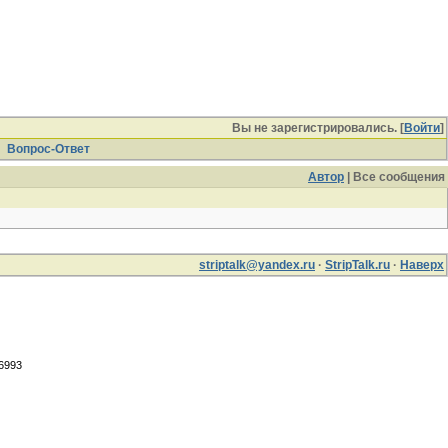
Вы не зарегистрировались. [
Войти
]
Вопрос-Ответ
Автор
| Все сообщения
striptalk@yandex.ru
·
StripTalk.ru
·
Наверх
.6993