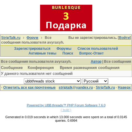
StripTalk.ru
Форум
Все
Вы не зарегистрировались. [
Войти
]
сообщения пользователя avyraxyh.
Зарегистрироваться
Форумы
Список пользователей
Активные темы
Поиcк
Вопрос-Ответ
Все сообщения пользователя avyraxyh.
Автор
| Все сообщения
Сообщение
Конференция
Время размещения сообщения
У данного пользователя нет сообщений
·
Отметить все как прочтенные
striptalk@yandex.ru
·
StripTalk.ru
·
Наверх
Powered by UBB.threads™ PHP Forum Software 7.6.0
( build )
Generated in 0.019 seconds in which 13.000 seconds were spent on a total of 0.0145
queries. 0.6994