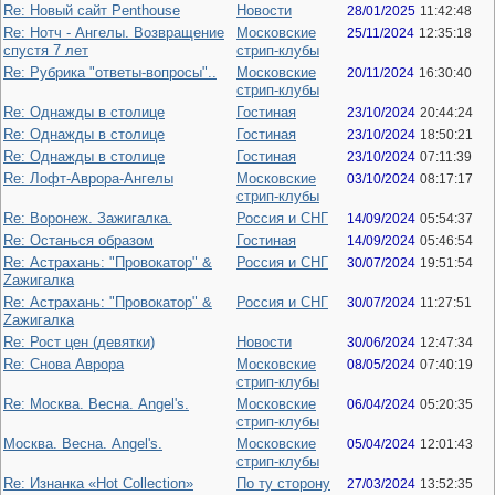
Re: Новый сайт Penthouse
Новости
28/01/2025
11:42:48
Re: Нотч - Ангелы. Возвращение
Московские
25/11/2024
12:35:18
спустя 7 лет
стрип-клубы
Re: Рубрика "ответы-вопросы"..
Московские
20/11/2024
16:30:40
стрип-клубы
Re: Однажды в столице
Гостиная
23/10/2024
20:44:24
Re: Однажды в столице
Гостиная
23/10/2024
18:50:21
Re: Однажды в столице
Гостиная
23/10/2024
07:11:39
Re: Лофт-Аврора-Ангелы
Московские
03/10/2024
08:17:17
стрип-клубы
Re: Воронеж. Зажигалка.
Россия и СНГ
14/09/2024
05:54:37
Re: Останься образом
Гостиная
14/09/2024
05:46:54
Re: Астрахань: "Провокатор" &
Россия и СНГ
30/07/2024
19:51:54
Zажигалка
Re: Астрахань: "Провокатор" &
Россия и СНГ
30/07/2024
11:27:51
Zажигалка
Re: Рост цен (девятки)
Новости
30/06/2024
12:47:34
Re: Снова Аврора
Московские
08/05/2024
07:40:19
стрип-клубы
Re: Москва. Весна. Angel's.
Московские
06/04/2024
05:20:35
стрип-клубы
Москва. Весна. Angel's.
Московские
05/04/2024
12:01:43
стрип-клубы
Re: Изнанка «Hot Collection»
По ту сторону
27/03/2024
13:52:35