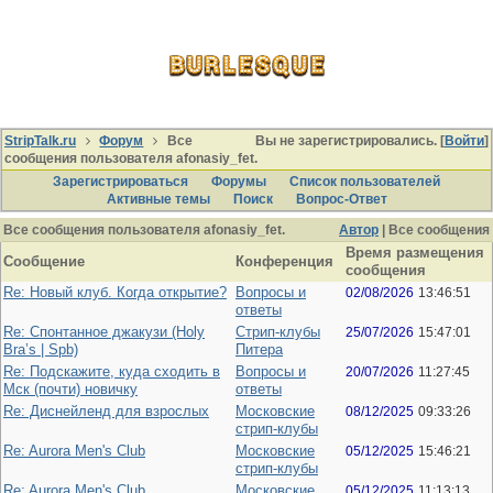
StripTalk.ru
Форум
Все
Вы не зарегистрировались. [
Войти
]
сообщения пользователя afonasiy_fet.
Зарегистрироваться
Форумы
Список пользователей
Активные темы
Поиcк
Вопрос-Ответ
Все сообщения пользователя afonasiy_fet.
Автор
| Все сообщения
Время размещения
Сообщение
Конференция
сообщения
Re: Новый клуб. Когда открытие?
Вопросы и
02/08/2026
13:46:51
ответы
Re: Спонтанное джакузи (Holy
Стрип-клубы
25/07/2026
15:47:01
Bra’s | Spb)
Питера
Re: Подскажите, куда сходить в
Вопросы и
20/07/2026
11:27:45
Мск (почти) новичку
ответы
Re: Диснейленд для взрослых
Московские
08/12/2025
09:33:26
стрип-клубы
Re: Aurora Men's Club
Московские
05/12/2025
15:46:21
стрип-клубы
Re: Aurora Men's Club
Московские
05/12/2025
11:13:13