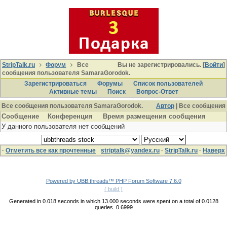
StripTalk.ru
Форум
Все
Вы не зарегистрировались. [
Войти
]
сообщения пользователя SamaraGorodok.
Зарегистрироваться
Форумы
Список пользователей
Активные темы
Поиcк
Вопрос-Ответ
Все сообщения пользователя SamaraGorodok.
Автор
| Все сообщения
Сообщение
Конференция
Время размещения сообщения
У данного пользователя нет сообщений
·
Отметить все как прочтенные
striptalk@yandex.ru
·
StripTalk.ru
·
Наверх
Powered by UBB.threads™ PHP Forum Software 7.6.0
( build )
Generated in 0.018 seconds in which 13.000 seconds were spent on a total of 0.0128
queries. 0.6999