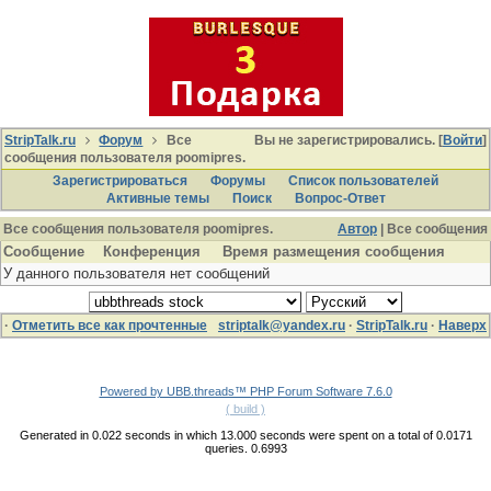
StripTalk.ru
Форум
Все
Вы не зарегистрировались. [
Войти
]
сообщения пользователя poomipres.
Зарегистрироваться
Форумы
Список пользователей
Активные темы
Поиcк
Вопрос-Ответ
Все сообщения пользователя poomipres.
Автор
| Все сообщения
Сообщение
Конференция
Время размещения сообщения
У данного пользователя нет сообщений
·
Отметить все как прочтенные
striptalk@yandex.ru
·
StripTalk.ru
·
Наверх
Powered by UBB.threads™ PHP Forum Software 7.6.0
( build )
Generated in 0.022 seconds in which 13.000 seconds were spent on a total of 0.0171
queries. 0.6993