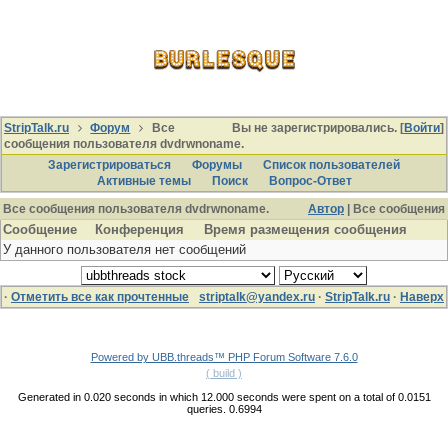
StripTalk.ru
Форум
Все
Вы не зарегистрировались. [
Войти
]
сообщения пользователя dvdrwnoname.
Зарегистрироваться
Форумы
Список пользователей
Активные темы
Поиcк
Вопрос-Ответ
Все сообщения пользователя dvdrwnoname.
Автор
| Все сообщения
Сообщение
Конференция
Время размещения сообщения
У данного пользователя нет сообщений
·
Отметить все как прочтенные
striptalk@yandex.ru
·
StripTalk.ru
·
Наверх
Powered by UBB.threads™ PHP Forum Software 7.6.0
( build )
Generated in 0.020 seconds in which 12.000 seconds were spent on a total of 0.0151
queries. 0.6994