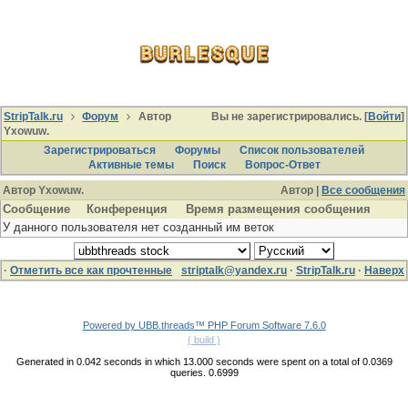
StripTalk.ru
Форум
Автор
Вы не зарегистрировались. [
Войти
]
Yxowuw.
Зарегистрироваться
Форумы
Список пользователей
Активные темы
Поиcк
Вопрос-Ответ
Автор Yxowuw.
Автор |
Все сообщения
Сообщение
Конференция
Время размещения сообщения
У данного пользователя нет созданный им веток
·
Отметить все как прочтенные
striptalk@yandex.ru
·
StripTalk.ru
·
Наверх
Powered by UBB.threads™ PHP Forum Software 7.6.0
( build )
Generated in 0.042 seconds in which 13.000 seconds were spent on a total of 0.0369
queries. 0.6999