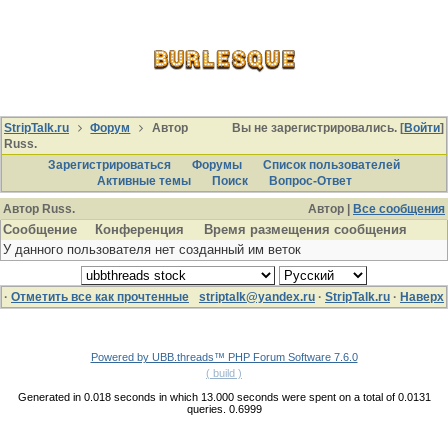
StripTalk.ru
Форум
Автор
Вы не зарегистрировались. [
Войти
]
Russ.
Зарегистрироваться
Форумы
Список пользователей
Активные темы
Поиcк
Вопрос-Ответ
Автор Russ.
Автор |
Все сообщения
Сообщение
Конференция
Время размещения сообщения
У данного пользователя нет созданный им веток
·
Отметить все как прочтенные
striptalk@yandex.ru
·
StripTalk.ru
·
Наверх
Powered by UBB.threads™ PHP Forum Software 7.6.0
( build )
Generated in 0.018 seconds in which 13.000 seconds were spent on a total of 0.0131
queries. 0.6999