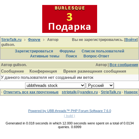
StripTalk.ru
Форум
Автор
Вы не зарегистрировались. [
Войти
]
gullson.
Зарегистрироваться
Форумы
Список пользователей
Активные темы
Поиcк
Вопрос-Ответ
Автор gullson.
Автор |
Все сообщения
Сообщение
Конференция
Время размещения сообщения
У данного пользователя нет созданный им веток
·
Отметить все как прочтенные
striptalk@yandex.ru
·
StripTalk.ru
·
Наверх
Powered by UBB.threads™ PHP Forum Software 7.6.0
( build )
Generated in 0.018 seconds in which 12.000 seconds were spent on a total of 0.0134
queries. 0.6999