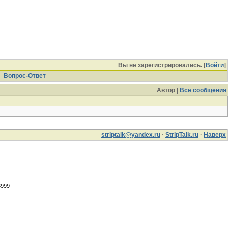
Вы не зарегистрировались. [
Войти
]
Вопрос-Ответ
Автор |
Все сообщения
striptalk@yandex.ru
·
StripTalk.ru
·
Наверх
6999