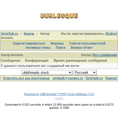
StripTalk.ru
Форум
Автор
Вы не зарегистрировались. [
Войти
]
lertoton.
Зарегистрироваться
Форумы
Список пользователей
Активные темы
Поиcк
Вопрос-Ответ
Автор lertoton.
Автор |
Все сообщения
Сообщение
Конференция
Время размещения сообщения
У данного пользователя нет созданный им веток
·
Отметить все как прочтенные
striptalk@yandex.ru
·
StripTalk.ru
·
Наверх
Powered by UBB.threads™ PHP Forum Software 7.6.0
( build )
Generated in 0.022 seconds in which 12.000 seconds were spent on a total of 0.0173
queries. 0.7000