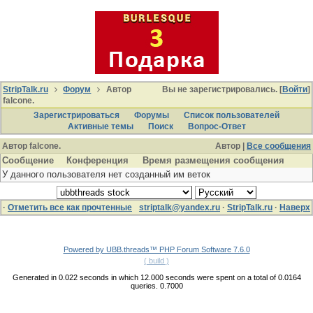
StripTalk.ru
Форум
Автор
Вы не зарегистрировались. [
Войти
]
falcone.
Зарегистрироваться
Форумы
Список пользователей
Активные темы
Поиcк
Вопрос-Ответ
Автор falcone.
Автор |
Все сообщения
Сообщение
Конференция
Время размещения сообщения
У данного пользователя нет созданный им веток
·
Отметить все как прочтенные
striptalk@yandex.ru
·
StripTalk.ru
·
Наверх
Powered by UBB.threads™ PHP Forum Software 7.6.0
( build )
Generated in 0.022 seconds in which 12.000 seconds were spent on a total of 0.0164
queries. 0.7000