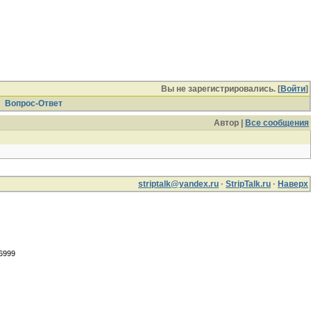
Вы не зарегистрировались. [
Войти
]
Вопрос-Ответ
Автор |
Все сообщения
striptalk@yandex.ru
·
StripTalk.ru
·
Наверх
.6999