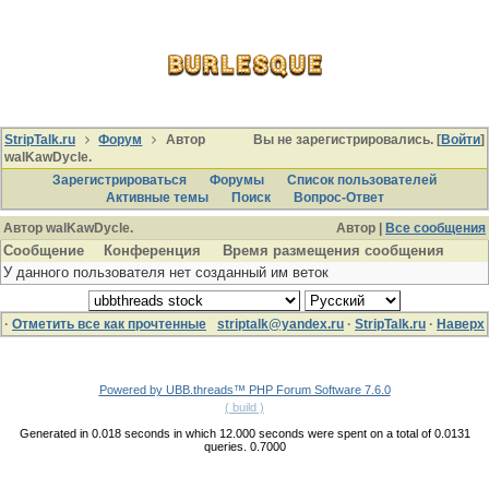
StripTalk.ru
Форум
Автор
Вы не зарегистрировались. [
Войти
]
walKawDycle.
Зарегистрироваться
Форумы
Список пользователей
Активные темы
Поиcк
Вопрос-Ответ
Автор walKawDycle.
Автор |
Все сообщения
Сообщение
Конференция
Время размещения сообщения
У данного пользователя нет созданный им веток
·
Отметить все как прочтенные
striptalk@yandex.ru
·
StripTalk.ru
·
Наверх
Powered by UBB.threads™ PHP Forum Software 7.6.0
( build )
Generated in 0.018 seconds in which 12.000 seconds were spent on a total of 0.0131
queries. 0.7000