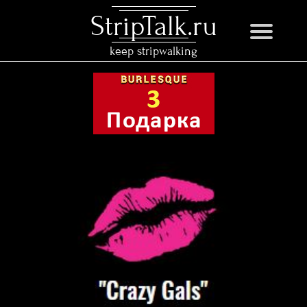
StripTalk.ru
keep stripwalking