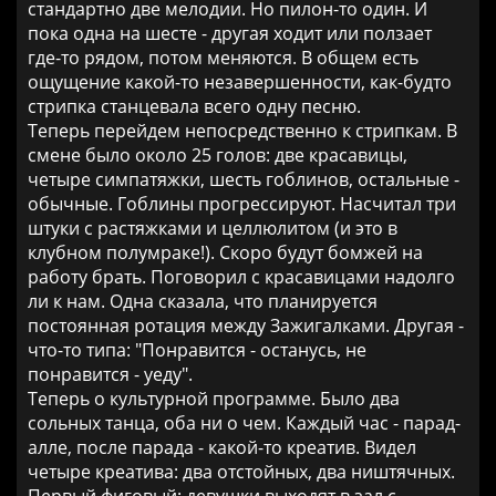
стандартно две мелодии. Но пилон-то один. И
пока одна на шесте - другая ходит или ползает
где-то рядом, потом меняются. В общем есть
ощущение какой-то незавершенности, как-будто
стрипка станцевала всего одну песню.
Теперь перейдем непосредственно к стрипкам. В
смене было около 25 голов: две красавицы,
четыре симпатяжки, шесть гоблинов, остальные -
обычные. Гоблины прогрессируют. Насчитал три
штуки с растяжками и целлюлитом (и это в
клубном полумраке!). Скоро будут бомжей на
работу брать. Поговорил с красавицами надолго
ли к нам. Одна сказала, что планируется
постоянная ротация между Зажигалками. Другая -
что-то типа: "Понравится - останусь, не
понравится - уеду".
Теперь о культурной программе. Было два
сольных танца, оба ни о чем. Каждый час - парад-
алле, после парада - какой-то креатив. Видел
четыре креатива: два отстойных, два ништячных.