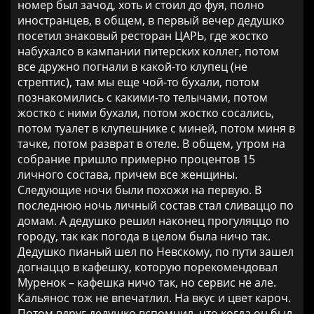
номер был зачод, хоть и стоил до фуя, полно
иностранцев, в общем, в первый вечер дедушко
посетил знаковый ресторан ЦАРЬ, где жостко
набухалсо в кампании питерских коллег, потом
все дружно погнали в какой-то клупец (не
стрептис), там мы еще чой-то бухали, потом
познакомились с какими-то телычами, потом
жостко с ними бухали, потом жостко сосались,
потом туалет в клупешнике с миней, потом миня в
тачке, потом разврат в отеле. В общем, утром на
собрание пришло примерно процентов 15
личного состава, причем все женщины.
Следующие ночи были похожи на первую. В
последнюю ночь личный состав стал сливаццо по
домам. А дедушко решил наконец прогуляццо по
городу, так как погода в целом была ничо так.
Дедушко пианый шел по Невскому, по пути зашел
догнаццо в кафешку, которую порекомендовал
Муренок – кафешка ничо так, но сервис не але.
Кальянос тож не впечатлил. На вкус и цвет кароч.
Потом вдруг дедушко вспомнил, что когда он был