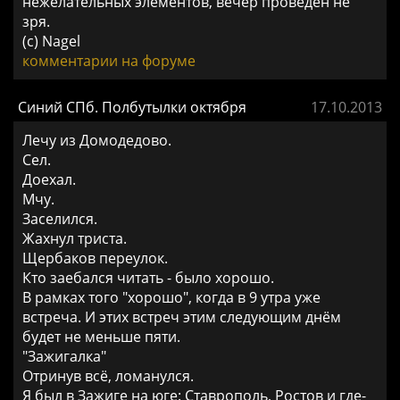
нежелательных элементов, вечер проведен не
зря.
(c) Nagel
комментарии на форуме
Синий СПб. Полбутылки октября
17.10.2013
Лечу из Домодедово.
Сел.
Доехал.
Мчу.
Заселился.
Жахнул триста.
Щербаков переулок.
Кто заебался читать - было хорошо.
В рамках того "хорошо", когда в 9 утра уже
встреча. И этих встреч этим следующим днём
будет не меньше пяти.
"Зажигалка"
Отринув всё, ломанулся.
Я был в Зажиге на юге: Ставрополь, Ростов и где-