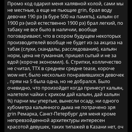
Промо код одарил меня халявной колой, сами мы
не местные, а еще не пьющие grin, брал воду
девочке 190 рэ (в буре 500 на память), кальян от
1900 рэ (мой естественно 1900 рэ) брал легкий, по
табаку не все было в наличии, вообще
поговаривают, что в скором будущем некоторых
производителей вообще не будет из-за акциза на
табак (слухи, скандалы, расследования), кальян
норм, цена не гуманная, пришел сытый и не за
едой (короче экономил). 6. Стрипки, колличество
не считал, ТТХ в среднем средне tease, короче
wow нет, было несколько понравившихся девочек
, прям на 5 была одна, но не добрался. Было
очевидно, что произойдет когда принесут кальян,
налетели чайки с криком дай кальян, дай кальян
%) парни мы упертые, вынесли осаду, ни одного
кубометра кальянного дыма не потрачено зря
grin Ремарка, Санкт-Петербург для меня кроме
непревзойденной архитектуры интересен
красотой девушек, таких типажей в Казани нет, оч