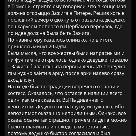
в Тюмени, стрипге ему говорили, что в конце мая
должна открыццо Зажига в Питере. Решив хоть в
последний вечер отдохнуть от разврата, дедушко
пешкарусом поперсо в Щербаков переулок, где
по идее должна была быть Зажига.
По навигатору казалось блиизко, но в итоге
пришлось минут 20 идти.
Была мысля, что все жертвы были напрасными и
ни фуя там не открылось, однако дедушке повезло
– Зажига была открыта первый день. Из переулка
там нужно зайти в арку, после арки налево сразу
вход в клуп.
На входе был по традиции встречен охраной и
хостесс. Оказалось, что остался в наличии всего
один, как мне сказали, ВЫПь диванчег с
депозитом. Дедушко не на шутку испужалсо, ибо
депозит мог оказаццо неприличным. Однако, все
оказалось не так страшно, причем из депа можно
было оплачивать и походы в минеточные,
поэтому дедушко быстро согласился и был