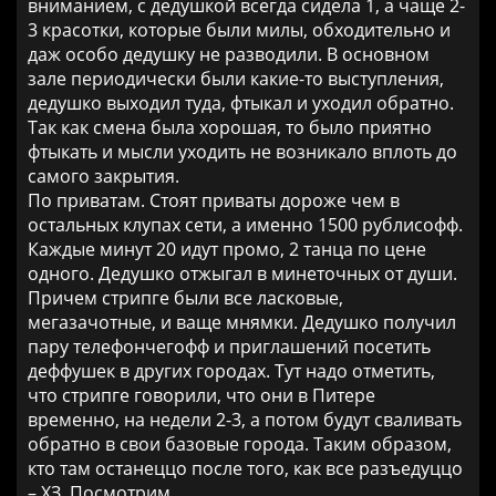
вниманием, с дедушкой всегда сидела 1, а чаще 2-
3 красотки, которые были милы, обходительно и
даж особо дедушку не разводили. В основном
зале периодически были какие-то выступления,
дедушко выходил туда, фтыкал и уходил обратно.
Так как смена была хорошая, то было приятно
фтыкать и мысли уходить не возникало вплоть до
самого закрытия.
По приватам. Стоят приваты дороже чем в
остальных клупах сети, а именно 1500 рублисофф.
Каждые минут 20 идут промо, 2 танца по цене
одного. Дедушко отжыгал в минеточных от души.
Причем стрипге были все ласковые,
мегазачотные, и ваще мнямки. Дедушко получил
пару телефончегофф и приглашений посетить
деффушек в других городах. Тут надо отметить,
что стрипге говорили, что они в Питере
временно, на недели 2-3, а потом будут сваливать
обратно в свои базовые города. Таким образом,
кто там останеццо после того, как все разъедуццо
– ХЗ. Посмотрим.