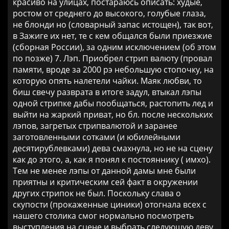
красиво на улицах, постараюсь описать: худые,
ростом от среднего до высокого, голубые глаза,
не блонди но (словарный запас истощен), так вот,
в Зажиге их нет, те с кем общался были приезжие
(сборная России), за одним исключением (об этом
по позже) 7. Лэп. Приобрел стрип валюту (провал
памяти, вроде за 2000 рэ небольшую стопочку, на
которую опять налетели чайки. Маяк любви, то
биш свечу разврата в итоге задул, втыкал лэпы
одной стрипке дабы пообщаться, растопить лед и
выйти на жаркий приват, но бл. после нескольких
лэпов, загретых стрипвалютой и заранее
заготовленными сотками (и юбилейными
десятирублевками) дева смахнула, но не на сцену
как до этого, а, как я понял к постояннику ( имхо).
Тем не менее лэпы от данной дамы мне были
приятны и критическим сей факт в окружении
других стрипок не был. Поскольку слава о
скупости (прокаженные циники) отогнала всех с
нашего столика смог нормально посмотреть
выступления на сцене и выбрать следующую деву