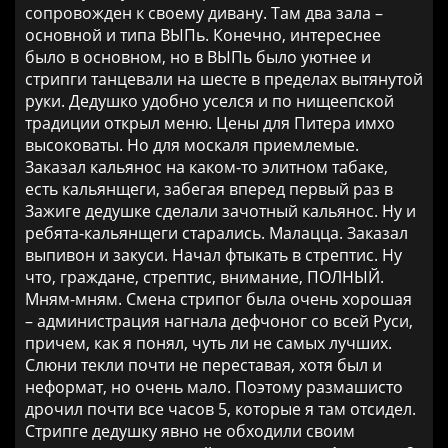
сопровожден к своему дивану. Там два зала –
основной и типа ВЫПь. Конечно, интереснее
было в основном, но в ВЫПь было уютнее и
стрипги танцевали на шесте в пределах вытянутой
руки. Дедушко удобно уселся и по нищеепской
традиции открыл меню. Цены для Питера имхо
высоковаты. Но для москаля приемлемые.
Заказал кальянос на каком-то элитном табаке,
есть кальянщеги, забегая вперед первый раз в
Зажиге дедушке сделали зачотный кальянос. Ну и
ребята-кальянщеги старались. Малацца. Заказал
выпивон и закуси. Начал фтыкать в стрептис. Ну
что, граждане, стрептис, внимание, ПОЛНЫЙ.
Мням-мням. Смена стрипог была очень хорошая
– администрация нагнала дефчоног со всей Руси,
причем, как я понял, чуть ли не самых лучших.
Слюни текли почти не переставая, хотя был и
неформат, но очень мало. Поэтому размашисто
дрочил почти все часов 5, которые я там отсидел.
Стрипге дедушку явно не обходили своим