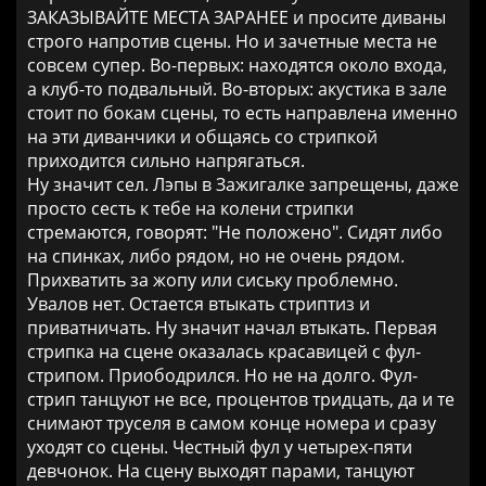
ЗАКАЗЫВАЙТЕ МЕСТА ЗАРАНЕЕ и просите диваны
строго напротив сцены. Но и зачетные места не
совсем супер. Во-первых: находятся около входа,
а клуб-то подвальный. Во-вторых: акустика в зале
стоит по бокам сцены, то есть направлена именно
на эти диванчики и общаясь со стрипкой
приходится сильно напрягаться.
Ну значит сел. Лэпы в Зажигалке запрещены, даже
просто сесть к тебе на колени стрипки
стремаются, говорят: "Не положено". Сидят либо
на спинках, либо рядом, но не очень рядом.
Прихватить за жопу или сиську проблемно.
Увалов нет. Остается втыкать стриптиз и
приватничать. Ну значит начал втыкать. Первая
стрипка на сцене оказалась красавицей с фул-
стрипом. Приободрился. Но не на долго. Фул-
стрип танцуют не все, процентов тридцать, да и те
снимают труселя в самом конце номера и сразу
уходят со сцены. Честный фул у четырех-пяти
девчонок. На сцену выходят парами, танцуют