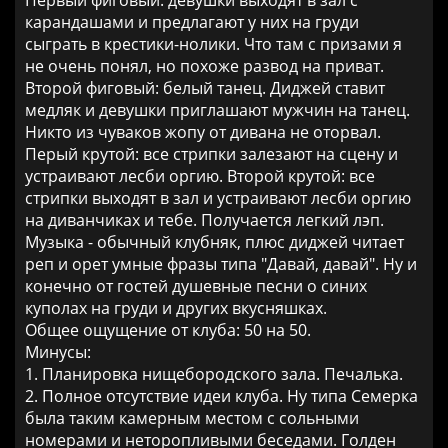
Первый фиговый: девушки выходят в зал с
карандашами и предлагают у них на груди
сыграть в крестики-нолики. Что там с призами я
не очень понял, но похоже развод на приват.
Второй фиговый: белый танец. Диджей ставит
медляк и девушки приглашают мужчин на танец.
Никто из чуваков жопу от дивана не оторвал.
Перый крутой: все стрипки залезают на сцену и
устраивают лесби оргию. Второй крутой: все
стрипки выходят в зал и устраивают лесби оргию
на диванчиках и тебе. Получается легкий лэп.
Музыка - обычный клубняк, плюс диджей читает
реп и орет умные фразы типа "Давай, давай". Ну и
конечно от гостей душевные песни о синих
куполах на груди и других вкусняшках.
Общее ощущение от клуба: 50 на 50.
Минусы:
1. Планировка нищебородского зала. Печалька.
2. Полное отсутствие идеи клуба. Ну типа Семерка
была таким камерным местом с сольными
номерами и неторопливыми беседами. Голден