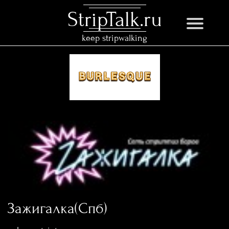
StripTalk.ru
keep stripwalking
Зажигалка(Спб)