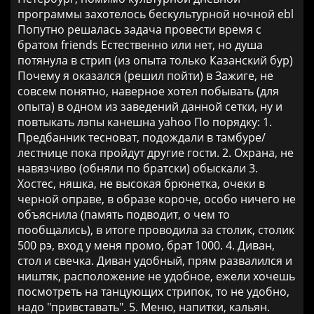
программы захотелось бескультурной ночной ebl
Попутно решалась задача провести время с
братом friends Естественно или нет, но душа
потянула в стрип (из опыта только Казанский бур)
Почему я оказался (решил пойти) в Зажиге, не
совсем понятно, наверное хотел побывать (для
опыта) в одном из заведений данной сетки, ну и
повтыкать лэпы канешна yahoo По порядку: 1.
Предбанник тесноват, подождали в тамбуре/
лестнице пока пройдут другие гости. 2. Охрана, не
навязчиво (обняли по братски) обыскали 3.
Хостес, няшка, не высокая брюнетка, очеки в
черной оправе, в образе короче, особо ничего не
объяснила (память подводит, о чем то
пообщались), в итоге проводила за столик, столик
500 рэ, вход у меня промо, брат 1000. 4. Диван,
стол и свечка. Диван удобный, прям развалился и
ништяк, расположение не удобное, ежели хочешь
посмотреть на танцующих стрипок, то не удобно,
надо "привставать". 5. Меню, напитки, кальян.