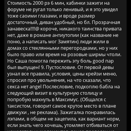
Стоимость 2000 рэ 6 мин, кабинки зажиги на
форуме не ругал только ленивый, и я это увидел
тоже саоими глазами, и вроде размер
достаточный, диван удобный, но бл. Прозрачная
занавеска!!!!@ короче, никакого таинства привата
нет, даже в романе антиутопии (как название не
поню, а написать мог Замятин) люди жили в
домах со стеклянными перегородками, но у них
было право или время на розовые ширмы чтоли.
Но Саша помогла пережить эту боль good пар
был выпущен! 9. Пустословие. От первой девы
узнал все правила, условия, цены крейзи меню,
спросил про увольнения, на что сказали, что
секса нет angel Послесловие, подкоплю бабла на
следующий визит в культурную столицу и
попробую махнуть в Максимус. (Общался с
таксистом, говорит самое крутое место в плане
движухи , не реклама). Зажигалка понравилась
лэпами, в общем не зацепила, как вариант норм,
если знать чего хочешь, утомляет отбиваться от