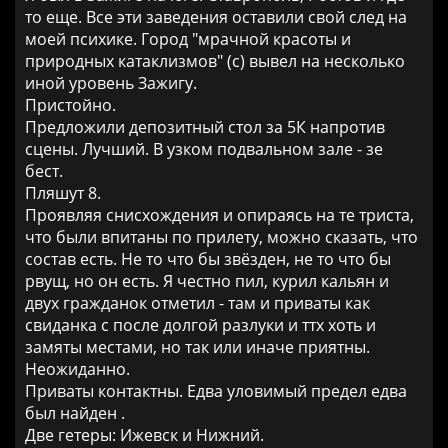
то еще. Все эти заведения оставили свой след на
моей психике. Город "мрачной красоты и
природных катаклизмов" (с) вывел на несколько
иной уровень Зажигу.
Пристойно.
Предложили депозитный стол за 5К напротив
сцены. Лучший. В узком подвальном зале - зе
бест.
Пляшут 8.
Проявляя снисхождения и опираясь на те триста,
что были впитаны по прилету, можно сказать, что
состав есть. Не то что бы звёзден, не то что бы
рвущ, но он есть. Я честно пил, курил кальян и
двух гражданок отметил - там и приваты как
свиданка с после долгой разлуки и ттх хоть и
замяты местами, но так или иначе приятны.
Неожиданно.
Приваты контактны. Едва уловимый предел едва
был найден .
Две гетеры: Ижевск и Нижний.