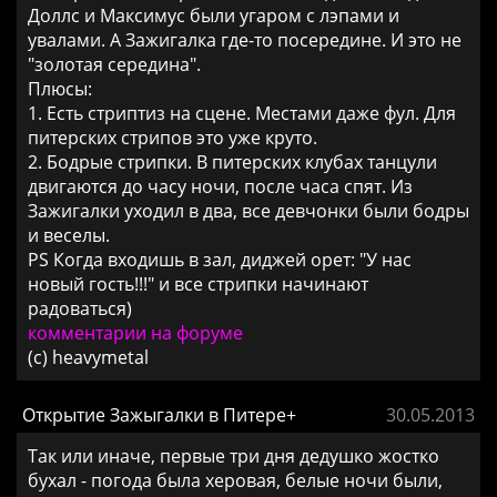
Доллс и Максимус были угаром с лэпами и
увалами. А Зажигалка где-то посередине. И это не
"золотая середина".
Плюсы:
1. Есть стриптиз на сцене. Местами даже фул. Для
питерских стрипов это уже круто.
2. Бодрые стрипки. В питерских клубах танцули
двигаются до часу ночи, после часа спят. Из
Зажигалки уходил в два, все девчонки были бодры
и веселы.
PS Когда входишь в зал, диджей орет: "У нас
новый гость!!!" и все стрипки начинают
радоваться)
комментарии на форуме
(c) heavymetal
Открытие Зажыгалки в Питере+
30.05.2013
Так или иначе, первые три дня дедушко жостко
бухал - погода была херовая, белые ночи были,