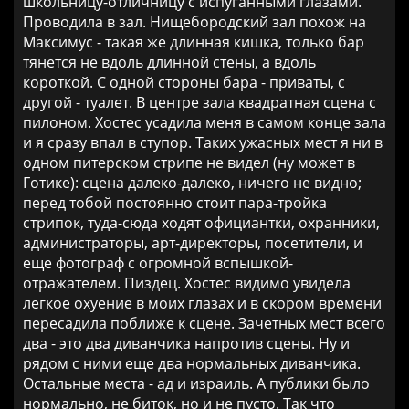
школьницу-отличницу с испуганными глазами.
Проводила в зал. Нищебородский зал похож на
Максимус - такая же длинная кишка, только бар
тянется не вдоль длинной стены, а вдоль
короткой. С одной стороны бара - приваты, с
другой - туалет. В центре зала квадратная сцена с
пилоном. Хостес усадила меня в самом конце зала
и я сразу впал в ступор. Таких ужасных мест я ни в
одном питерском стрипе не видел (ну может в
Готике): сцена далеко-далеко, ничего не видно;
перед тобой постоянно стоит пара-тройка
стрипок, туда-сюда ходят официантки, охранники,
администраторы, арт-директоры, посетители, и
еще фотограф с огромной вспышкой-
отражателем. Пиздец. Хостес видимо увидела
легкое охуение в моих глазах и в скором времени
пересадила поближе к сцене. Зачетных мест всего
два - это два диванчика напротив сцены. Ну и
рядом с ними еще два нормальных диванчика.
Остальные места - ад и израиль. А публики было
нормально, не биток, но и не пусто. Так что