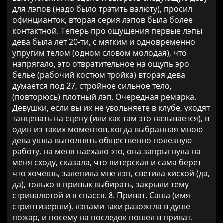
для лэпов (надо было тратить валюту), просил
офинцианток, вторая серия лэпов была более
контактной. Теперь про ощущения первые лэпы
дева была лет 20-ти, с мягким и одновременно
упругим телом (одном словом молодая), что
напрягало, это отвратительное на ощупь эро
белье (рабочий костюм тройка) вторая дева
думается под 27, стройное сильное тело,
(повторюсь) плотный лэп. Очередная ремарка.
Девушки, если вы их не увольняете в клубе, уходят
танцевать на сцену (или как там это называется), в
один из таких моментов, когда выбранная мною
дева ушла выполнять общественно полезную
работу, на меня наехало это, она запрыгнула на
меня сходу, сказала, что питерская и сама берет
что хочешь, залепила мне лэп, светила киской (да,
да), только я привык выбирать, закрыли тему
стривалютой и я спасся. 8. Приват. Саша (имя
стриптизерши), лэпами таки разожгла в душе
пожар, и посему на последок пошел в приват.