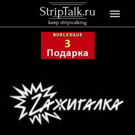
StripTalk.ru
keep stripwalking