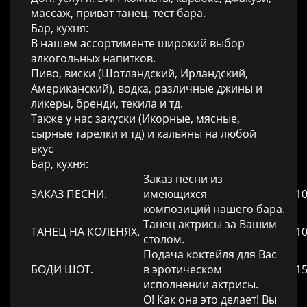
массаж, приват танец. тест бара.
Бар, кухня:
В нашем ассортименте широкий выбор
алкогольных напитков.
Пиво, виски (Шотландский, Ирландский,
Американский), водка, различные джины и
ликеры, бренди, текила и тд.
Также у нас закуски (Икорные, мясные,
сырные тарелки и тд) и кальяны на любой
вкус
Бар, кухня:
Заказ песни из
ЗАКАЗ ПЕСНИ.
имеющихся
10
композиций нашего бара.
Танец актрисы за Вашим
ТАНЕЦ НА КОЛЕНЯХ.
10
столом.
Подача коктейля для Вас
БОДИ ШОТ.
в эротическом
15
исполнении актрисы.
О! Как она это делает! Вы