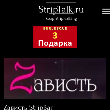
StripTalk.ru
keep stripwalking
Zависть StripBar