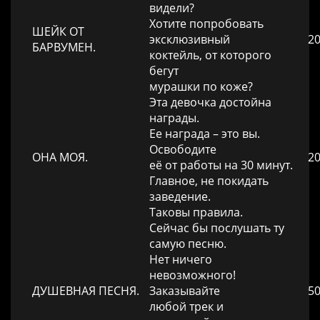
видели?
Хотите попробовать
ШЕЙК ОТ
эксклюзивный
20
БАРВУМЕН.
коктейль, от которого
бегут
мурашки по коже?
Эта девочка достойна
награды.
Ее награда – это вы.
Освободите
ОНА МОЯ.
20
её от работы на 30 минут.
Главное, не покидать
заведение.
Таковы правила.
Сейчас бы послушать ту
самую песню.
Нет ничего
невозможного!
ДУШЕВНАЯ ПЕСНЯ.
Заказывайте
50
любой трек и